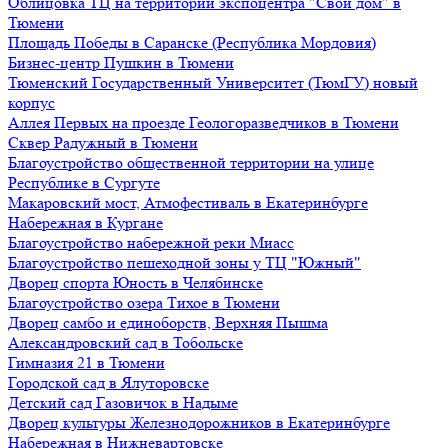
Облицовка ТЦ на территории экспоцентра "Свой дом" в
Тюмени
Площадь Победы в Саранске (Республика Мордовия)
Бизнес-центр Пушкин в Тюмени
Тюменский Государственный Университет (ТюмГУ) новый
корпус
Аллея Первых на проезде Геологоразведчиков в Тюмени
Сквер Радужный в Тюмени
Благоустройство общественной территории на улице
Республике в Сургуте
Макаровский мост, Атмофестиваль в Екатеринбурге
Набережная в Кургане
Благоустройство набережной реки Миасс
Благоустройство пешеходной зоны у ТЦ "Южный"
Дворец спорта Юность в Челябинске
Благоустройство озера Тихое в Тюмени
Дворец самбо и единоборств, Верхняя Пышма
Александровский сад в Тобольске
Гимназия 21 в Тюмени
Городской сад в Ялуторовске
Детский сад Газовичок в Надыме
Дворец культуры Железнодорожников в Екатеринбурге
Набережная в Нижневартовске