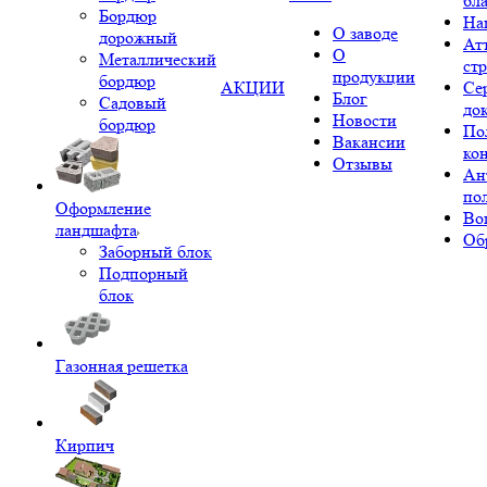
бл
Бордюр
На
О заводе
дорожный
Ат
О
Металлический
ст
продукции
бордюр
АКЦИИ
Се
Блог
Садовый
до
Новости
бордюр
По
Вакансии
ко
Отзывы
Ан
по
Оформление
Во
ландшафта
Об
Заборный блок
Подпорный
блок
Газонная решетка
Кирпич