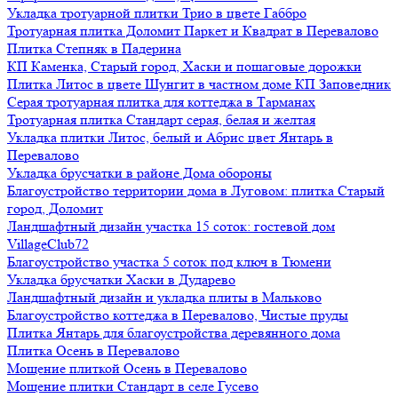
Укладка тротуарной плитки Трио в цвете Габбро
Тротуарная плитка Доломит Паркет и Квадрат в Перевалово
Плитка Степняк в Падерина
КП Каменка, Старый город, Хаски и пошаговые дорожки
Плитка Литос в цвете Шунгит в частном доме КП Заповедник
Серая тротуарная плитка для коттеджа в Тарманах
Тротуарная плитка Стандарт серая, белая и желтая
Укладка плитки Литос, белый и Абрис цвет Янтарь в
Перевалово
Укладка брусчатки в районе Дома обороны
Благоустройство территории дома в Луговом: плитка Старый
город, Доломит
Ландшафтный дизайн участка 15 соток: гостевой дом
VillageClub72
Благоустройство участка 5 соток под ключ в Тюмени
Укладка брусчатки Хаски в Дударево
Ландшафтный дизайн и укладка плиты в Мальково
Благоустройство коттеджа в Перевалово, Чистые пруды
Плитка Янтарь для благоустройства деревянного дома
Плитка Осень в Перевалово
Мощение плиткой Осень в Перевалово
Мощение плитки Стандарт в селе Гусево