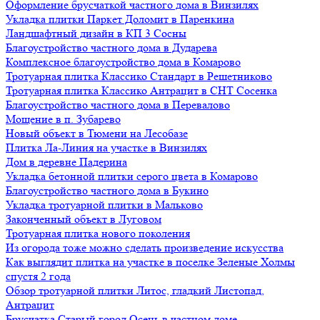
Оформление брусчаткой частного дома в Винзилях
Укладка плитки Паркет Доломит в Паренкина
Ландшафтный дизайн в КП 3 Сосны
Благоустройство частного дома в Дударева
Комплексное благоустройство дома в Комарово
Тротуарная плитка Классико Стандарт в Решетниково
Тротуарная плитка Классико Антрацит в СНТ Сосенка
Благоустройство частного дома в Перевалово
Мощение в п. Зубарево
Новый объект в Тюмени на Лесобазе
Плитка Ла-Линия на участке в Винзилях
Дом в деревне Падерина
Укладка бетонной плитки серого цвета в Комарово
Благоустройство частного дома в Букино
Укладка тротуарной плитки в Мальково
Законченный объект в Луговом
Тротуарная плитка нового поколения
Из огорода тоже можно сделать произведение искусства
Как выглядит плитка на участке в поселке Зеленые Холмы
спустя 2 года
Обзор тротуарной плитки Литос, гладкий Листопад,
Антрацит
Брусчатка Старый город Осень в частном доме