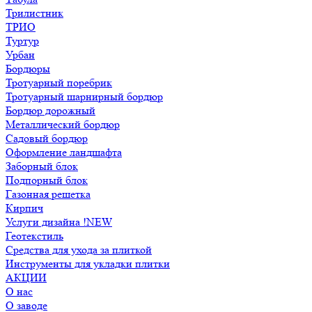
Трилистник
ТРИО
Туртур
Урбан
Бордюры
Тротуарный поребрик
Тротуарный шарнирный бордюр
Бордюр дорожный
Металлический бордюр
Садовый бордюр
Оформление ландшафта
Заборный блок
Подпорный блок
Газонная решетка
Кирпич
Услуги дизайна !NEW
Геотекстиль
Средства для ухода за плиткой
Инструменты для укладки плитки
АКЦИИ
О нас
О заводе