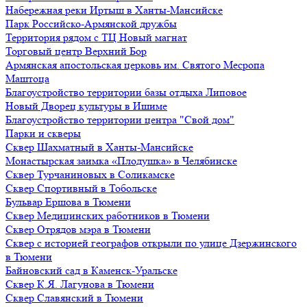
Набережная реки Иртыш в Ханты-Мансийске
Парк Российско-Армянской дружбы
Территория рядом с ТЦ Новый магнат
Торговый центр Верхний Бор
Армянская апостольская церковь им. Святого Месропа
Маштоца
Благоустройство территории базы отдыха Липовое
Нoвый Двoрeц культуры в Ишимe
Благоустройство территории центра "Свой дом"
Парки и скверы
Сквер Шахматный в Ханты-Мансийске
Монастырская заимка «Плодушка» в Челябинске
Сквер Турчаниновых в Соликамске
Сквер Спортивный в Тобольске
Бульвар Ершова в Тюмени
Сквер Медицинских работников в Тюмени
Сквер Отрядов мэра в Тюмени
Сквер с историей географов открыли по улице Дзержинского
в Тюмени
Байновский сад в Каменск-Уральске
Сквер К.Я. Лагунова в Тюмени
Сквер Славянский в Тюмени