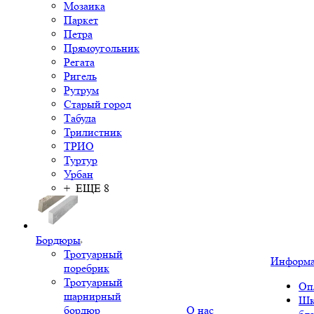
Мозаика
Паркет
Петра
Прямоугольник
Регата
Ригель
Рутрум
Старый город
Табула
Трилистник
ТРИО
Туртур
Урбан
+ ЕЩЕ 8
Бордюры
Тротуарный
Информ
поребрик
Тротуарный
Оп
шарнирный
Шк
бордюр
О нас