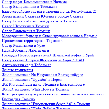
Сквер по ул. Комсомольская в Надыме
Сквер Выпускников в Тобольске
Благоустройство сквера в Тюмени по ул. Республики, 21
Аллея имени Салавата Юлаева в городе Салават
Сквер Болгаро-Советской дружбы в Тюмени
Сквер Школьный в Тюмени
Сквер Равновесия в Тюмени
Молодежный бульвар и Сквер трудовой славы в Надыме
Придомовая территория в Тарманах
Сквер Романтиков в Урае
Парк Победы в Лабытнанги
Площадь Первооткрывателей Шаимской нефти, г.Урай
Сквер святых Петра и Февронии, п.Харп, ЯНАО
Аптекарский сад в Тобольске
Жилые комплексы
Жилой комплекс На Некрасова в Екатеринбурге
Жилой комплекс "Дружба" в Перми
ЖК Клубный дом на ул. Ленина в Екатеринбурге
Жилой комплекс White House в Тюмени
Конструкции из декоративных бетонных блоков в комплексе
Биография, Тюмень
Жилой комплекс "Европейский берег 2.0" в Тюмени
Жилой комплекс "Дабл-Дабл" в Тюмени