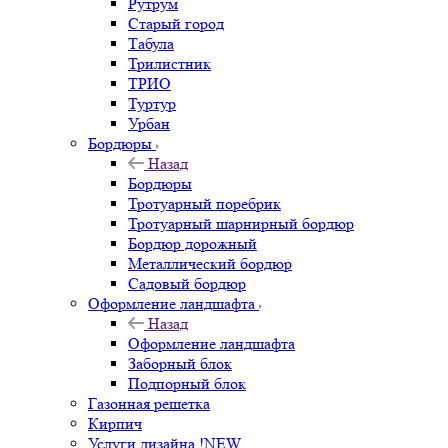
Рутрум
Старый город
Табула
Трилистник
ТРИО
Туртур
Урбан
Бордюры
Назад
Бордюры
Тротуарный поребрик
Тротуарный шарнирный бордюр
Бордюр дорожный
Металлический бордюр
Садовый бордюр
Оформление ландшафта
Назад
Оформление ландшафта
Заборный блок
Подпорный блок
Газонная решетка
Кирпич
Услуги дизайна !NEW