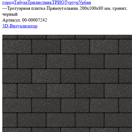
город
Табула
Трилистник
ТРИО
Туртур
Урбан
—
Тротуарная плитка Прямоугольник 200х100х80 мм, гранит,
черный
Артикул:
00-00007242
3D-Визуализатор