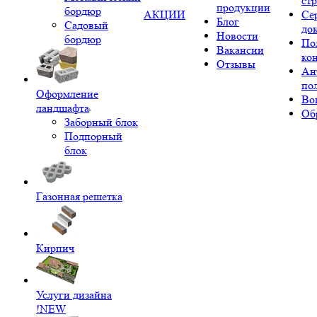
ст
продукции
бордюр
АКЦИИ
Се
Блог
Садовый
до
Новости
бордюр
По
Вакансии
ко
Отзывы
Ан
по
Оформление
Во
ландшафта
Об
Заборный блок
Подпорный
блок
Газонная решетка
Кирпич
Услуги дизайна
!NEW