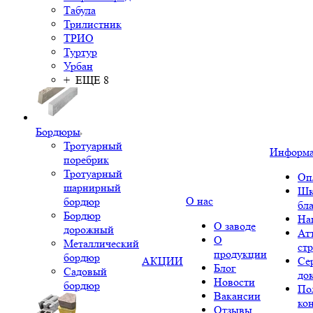
Табула
Трилистник
ТРИО
Туртур
Урбан
+ ЕЩЕ 8
Бордюры
Тротуарный
Информ
поребрик
Тротуарный
Оп
шарнирный
Шк
О нас
бордюр
бл
Бордюр
На
О заводе
дорожный
Ат
О
Металлический
ст
продукции
бордюр
АКЦИИ
Се
Блог
Садовый
до
Новости
бордюр
По
Вакансии
ко
Отзывы