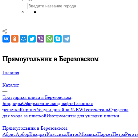
Прямоугольник в Березовском
Главная
—
Каталог
—
Тротуарная плита в Березовском
Бордюры
Оформление ландшафта
Газонная
решетка
Кирпич
Услуги дизайна !NEW
Геотекстиль
Средства
для ухода за плиткой
Инструменты для укладки плитки
—
Прямоугольник в Березовском
Абрис
Арбор
Квадрат
Классико
Литос
Мозаика
Паркет
Петра
Регат