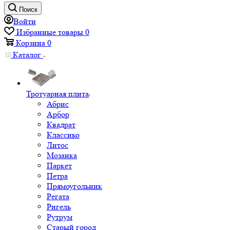
Поиск
Войти
Избранные товары
0
Корзина
0
Каталог
Тротуарная плита
Абрис
Арбор
Квадрат
Классико
Литос
Мозаика
Паркет
Петра
Прямоугольник
Регата
Ригель
Рутрум
Старый город