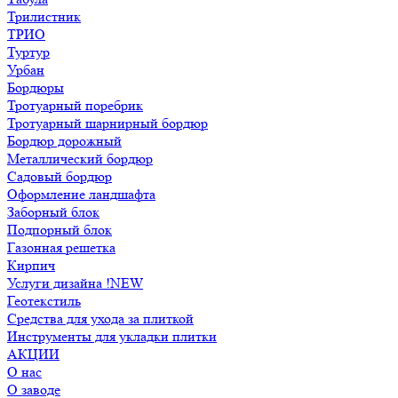
Трилистник
ТРИО
Туртур
Урбан
Бордюры
Тротуарный поребрик
Тротуарный шарнирный бордюр
Бордюр дорожный
Металлический бордюр
Садовый бордюр
Оформление ландшафта
Заборный блок
Подпорный блок
Газонная решетка
Кирпич
Услуги дизайна !NEW
Геотекстиль
Средства для ухода за плиткой
Инструменты для укладки плитки
АКЦИИ
О нас
О заводе