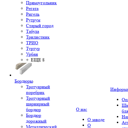
Прямоугольник
Регата
Ригель
Рутрум
Старый город
Табула
Трилистник
ТРИО
Туртур
Урбан
+ ЕЩЕ 8
Бордюры
Тротуарный
Информ
поребрик
Тротуарный
Оп
шарнирный
Шк
О нас
бордюр
бл
Бордюр
На
О заводе
дорожный
Ат
О
Металлический