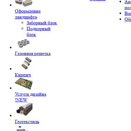
Ан
по
Оформление
Во
ландшафта
Об
Заборный блок
Подпорный
блок
Газонная решетка
Кирпич
Услуги дизайна
!NEW
Геотекстиль