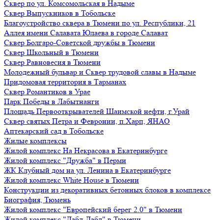
Сквер по ул. Комсомольская в Надыме
Сквер Выпускников в Тобольске
Благоустройство сквера в Тюмени по ул. Республики, 21
Аллея имени Салавата Юлаева в городе Салават
Сквер Болгаро-Советской дружбы в Тюмени
Сквер Школьный в Тюмени
Сквер Равновесия в Тюмени
Молодежный бульвар и Сквер трудовой славы в Надыме
Придомовая территория в Тарманах
Сквер Романтиков в Урае
Парк Победы в Лабытнанги
Площадь Первооткрывателей Шаимской нефти, г.Урай
Сквер святых Петра и Февронии, п.Харп, ЯНАО
Аптекарский сад в Тобольске
Жилые комплексы
Жилой комплекс На Некрасова в Екатеринбурге
Жилой комплекс "Дружба" в Перми
ЖК Клубный дом на ул. Ленина в Екатеринбурге
Жилой комплекс White House в Тюмени
Конструкции из декоративных бетонных блоков в комплексе
Биография, Тюмень
Жилой комплекс "Европейский берег 2.0" в Тюмени
Жилой комплекс "Дабл-Дабл" в Тюмени