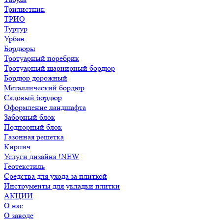
Трилистник
ТРИО
Туртур
Урбан
Бордюры
Тротуарный поребрик
Тротуарный шарнирный бордюр
Бордюр дорожный
Металлический бордюр
Садовый бордюр
Оформление ландшафта
Заборный блок
Подпорный блок
Газонная решетка
Кирпич
Услуги дизайна !NEW
Геотекстиль
Средства для ухода за плиткой
Инструменты для укладки плитки
АКЦИИ
О нас
О заводе