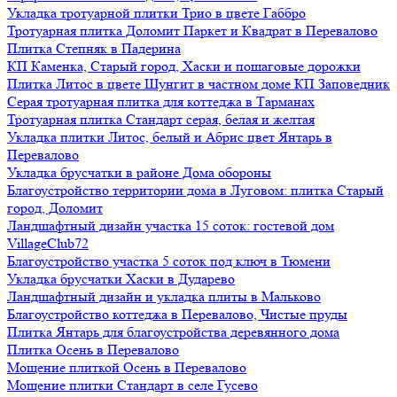
Укладка тротуарной плитки Трио в цвете Габбро
Тротуарная плитка Доломит Паркет и Квадрат в Перевалово
Плитка Степняк в Падерина
КП Каменка, Старый город, Хаски и пошаговые дорожки
Плитка Литос в цвете Шунгит в частном доме КП Заповедник
Серая тротуарная плитка для коттеджа в Тарманах
Тротуарная плитка Стандарт серая, белая и желтая
Укладка плитки Литос, белый и Абрис цвет Янтарь в
Перевалово
Укладка брусчатки в районе Дома обороны
Благоустройство территории дома в Луговом: плитка Старый
город, Доломит
Ландшафтный дизайн участка 15 соток: гостевой дом
VillageClub72
Благоустройство участка 5 соток под ключ в Тюмени
Укладка брусчатки Хаски в Дударево
Ландшафтный дизайн и укладка плиты в Мальково
Благоустройство коттеджа в Перевалово, Чистые пруды
Плитка Янтарь для благоустройства деревянного дома
Плитка Осень в Перевалово
Мощение плиткой Осень в Перевалово
Мощение плитки Стандарт в селе Гусево