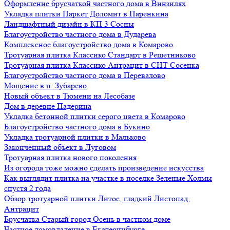
Оформление брусчаткой частного дома в Винзилях
Укладка плитки Паркет Доломит в Паренкина
Ландшафтный дизайн в КП 3 Сосны
Благоустройство частного дома в Дударева
Комплексное благоустройство дома в Комарово
Тротуарная плитка Классико Стандарт в Решетниково
Тротуарная плитка Классико Антрацит в СНТ Сосенка
Благоустройство частного дома в Перевалово
Мощение в п. Зубарево
Новый объект в Тюмени на Лесобазе
Дом в деревне Падерина
Укладка бетонной плитки серого цвета в Комарово
Благоустройство частного дома в Букино
Укладка тротуарной плитки в Мальково
Законченный объект в Луговом
Тротуарная плитка нового поколения
Из огорода тоже можно сделать произведение искусства
Как выглядит плитка на участке в поселке Зеленые Холмы
спустя 2 года
Обзор тротуарной плитки Литос, гладкий Листопад,
Антрацит
Брусчатка Старый город Осень в частном доме
Частное домовладение в Екатеринбурге