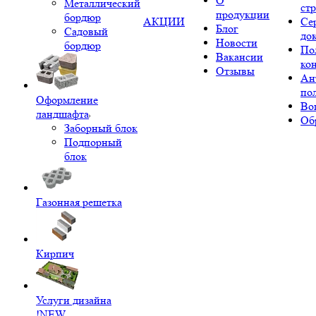
О
Металлический
ст
продукции
бордюр
АКЦИИ
Се
Блог
Садовый
до
Новости
бордюр
По
Вакансии
ко
Отзывы
Ан
по
Оформление
Во
ландшафта
Об
Заборный блок
Подпорный
блок
Газонная решетка
Кирпич
Услуги дизайна
!NEW