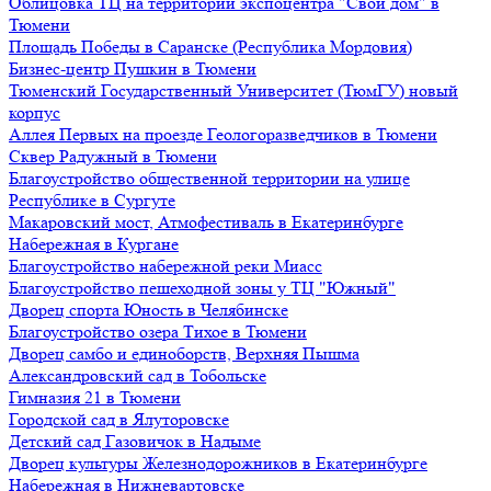
Облицовка ТЦ на территории экспоцентра "Свой дом" в
Тюмени
Площадь Победы в Саранске (Республика Мордовия)
Бизнес-центр Пушкин в Тюмени
Тюменский Государственный Университет (ТюмГУ) новый
корпус
Аллея Первых на проезде Геологоразведчиков в Тюмени
Сквер Радужный в Тюмени
Благоустройство общественной территории на улице
Республике в Сургуте
Макаровский мост, Атмофестиваль в Екатеринбурге
Набережная в Кургане
Благоустройство набережной реки Миасс
Благоустройство пешеходной зоны у ТЦ "Южный"
Дворец спорта Юность в Челябинске
Благоустройство озера Тихое в Тюмени
Дворец самбо и единоборств, Верхняя Пышма
Александровский сад в Тобольске
Гимназия 21 в Тюмени
Городской сад в Ялуторовске
Детский сад Газовичок в Надыме
Дворец культуры Железнодорожников в Екатеринбурге
Набережная в Нижневартовске