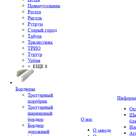
Прямоугольник
Регата
Ригель
Рутрум
Старый город
Табула
Трилистник
ТРИО
Туртур
Урбан
+ ЕЩЕ 8
Бордюры
Тротуарный
Информ
поребрик
Тротуарный
Оп
шарнирный
Шк
бордюр
О нас
бл
Бордюр
На
О заводе
дорожный
Ат