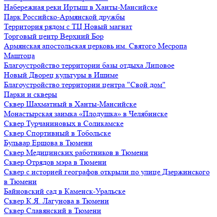
Набережная реки Иртыш в Ханты-Мансийске
Парк Российско-Армянской дружбы
Территория рядом с ТЦ Новый магнат
Торговый центр Верхний Бор
Армянская апостольская церковь им. Святого Месропа
Маштоца
Благоустройство территории базы отдыха Липовое
Нoвый Двoрeц культуры в Ишимe
Благоустройство территории центра "Свой дом"
Парки и скверы
Сквер Шахматный в Ханты-Мансийске
Монастырская заимка «Плодушка» в Челябинске
Сквер Турчаниновых в Соликамске
Сквер Спортивный в Тобольске
Бульвар Ершова в Тюмени
Сквер Медицинских работников в Тюмени
Сквер Отрядов мэра в Тюмени
Сквер с историей географов открыли по улице Дзержинского
в Тюмени
Байновский сад в Каменск-Уральске
Сквер К.Я. Лагунова в Тюмени
Сквер Славянский в Тюмени