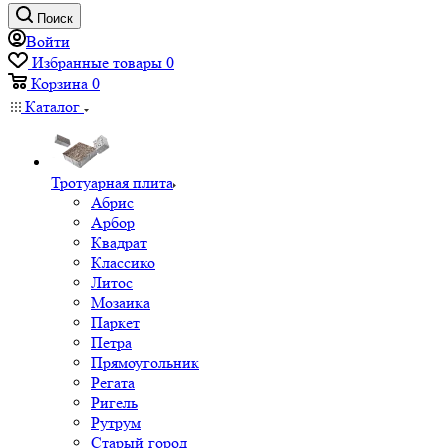
Поиск
Войти
Избранные товары
0
Корзина
0
Каталог
Тротуарная плита
Абрис
Арбор
Квадрат
Классико
Литос
Мозаика
Паркет
Петра
Прямоугольник
Регата
Ригель
Рутрум
Старый город