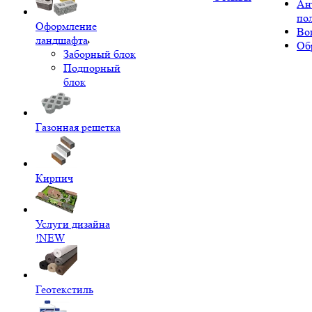
Ан
по
Оформление
Во
ландшафта
Об
Заборный блок
Подпорный
блок
Газонная решетка
Кирпич
Услуги дизайна
!NEW
Геотекстиль