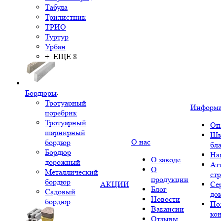
Табула
Трилистник
ТРИО
Туртур
Урбан
+ ЕЩЕ 8
Бордюры
Тротуарный
Информ
поребрик
Тротуарный
Оп
шарнирный
Шк
О нас
бордюр
бл
Бордюр
На
О заводе
дорожный
Ат
О
Металлический
ст
продукции
бордюр
АКЦИИ
Се
Блог
Садовый
до
Новости
бордюр
По
Вакансии
ко
Отзывы