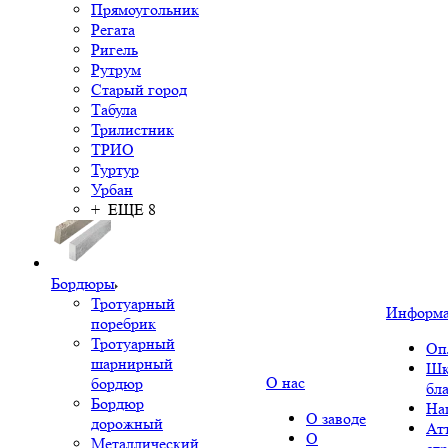
Прямоугольник
Регата
Ригель
Рутрум
Старый город
Табула
Трилистник
ТРИО
Туртур
Урбан
+ ЕЩЕ 8
Бордюры
Тротуарный
Информ
поребрик
Тротуарный
Оп
шарнирный
Шк
О нас
бордюр
бл
Бордюр
На
О заводе
дорожный
Ат
О
Металлический