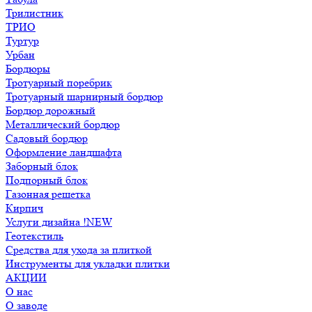
Трилистник
ТРИО
Туртур
Урбан
Бордюры
Тротуарный поребрик
Тротуарный шарнирный бордюр
Бордюр дорожный
Металлический бордюр
Садовый бордюр
Оформление ландшафта
Заборный блок
Подпорный блок
Газонная решетка
Кирпич
Услуги дизайна !NEW
Геотекстиль
Средства для ухода за плиткой
Инструменты для укладки плитки
АКЦИИ
О нас
О заводе