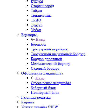
Рутрум
Старый город
Табула
Трилистник
ТРИО
Туртур
Урбан
Бордюры
Назад
Бордюры
Тротуарный поребрик
Тротуарный шарнирный бордюр
Бордюр дорожный
Металлический бордюр
Садовый бордюр
Оформление ландшафта
Назад
Оформление ландшафта
Заборный блок
Подпорный блок
Газонная решетка
Кирпич
Услуги дизайна !NEW