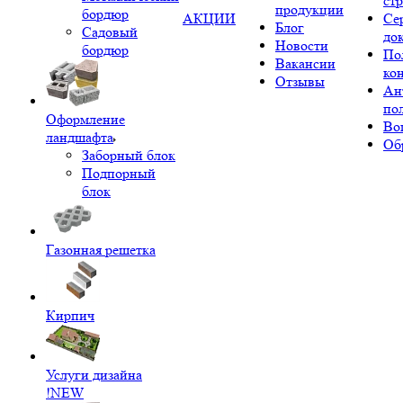
ст
продукции
бордюр
АКЦИИ
Се
Блог
Садовый
до
Новости
бордюр
По
Вакансии
ко
Отзывы
Ан
по
Оформление
Во
ландшафта
Об
Заборный блок
Подпорный
блок
Газонная решетка
Кирпич
Услуги дизайна
!NEW