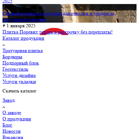
2025
27 апреля 2026
Снижены цены на средства для очистки и уходом за
тротуарной плиткой
1 января 2025
Плитка Поревит теперь в рассрочку без переплаты!
Каталог продукции
Тротуарная плитка
Бордюры
Подпорный блок
Геотекстиль
Услуги дизайна
Услуги укладки
Скачать каталог
Завод
О заводе
О продукции
Блог
Новости
Вакансии