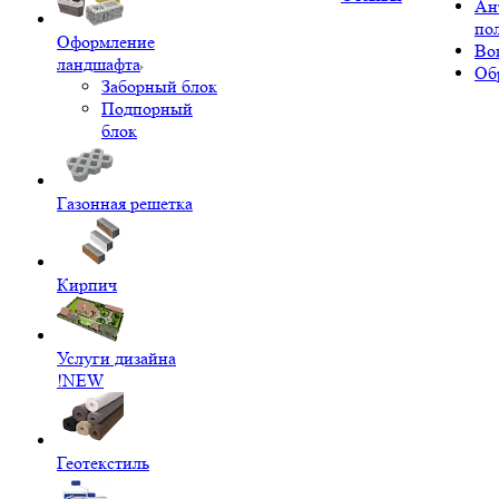
Ан
по
Оформление
Во
ландшафта
Об
Заборный блок
Подпорный
блок
Газонная решетка
Кирпич
Услуги дизайна
!NEW
Геотекстиль