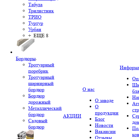
Табула
Трилистник
ТРИО
Туртур
Урбан
+ ЕЩЕ 8
Бордюры
Тротуарный
Информ
поребрик
Тротуарный
Оп
шарнирный
Шк
О нас
бордюр
бл
Бордюр
На
О заводе
дорожный
Ат
О
Металлический
ст
продукции
бордюр
АКЦИИ
Се
Блог
Садовый
до
Новости
бордюр
По
Вакансии
ко
Отзывы