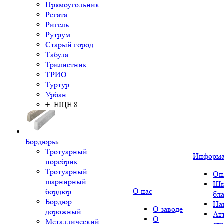
Прямоугольник
Регата
Ригель
Рутрум
Старый город
Табула
Трилистник
ТРИО
Туртур
Урбан
+ ЕЩЕ 8
Бордюры
Тротуарный
Информ
поребрик
Тротуарный
Оп
шарнирный
Шк
О нас
бордюр
бл
Бордюр
На
О заводе
дорожный
Ат
О
Металлический