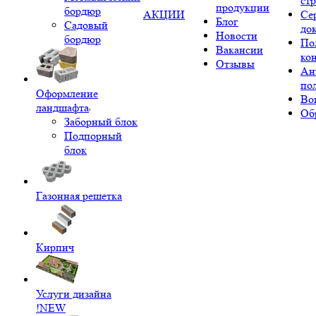
ст
продукции
бордюр
АКЦИИ
Се
Блог
Садовый
до
Новости
бордюр
По
Вакансии
ко
Отзывы
Ан
по
Оформление
Во
ландшафта
Об
Заборный блок
Подпорный
блок
Газонная решетка
Кирпич
Услуги дизайна
!NEW