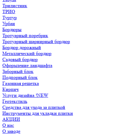
Трилистник
ТРИО
Туртур
Урбан
Бордюры
Тротуарный поребрик
Тротуарный шарнирный бордюр
Бордюр дорожный
Металлический бордюр
Садовый бордюр
Оформление ландшафта
Заборный блок
Подпорный блок
Газонная решетка
Кирпич
Услуги дизайна !NEW
Геотекстиль
Средства для ухода за плиткой
Инструменты для укладки плитки
АКЦИИ
О нас
О заводе