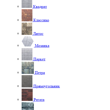
Квадрат
Классико
Литос
Мозаика
Паркет
Петра
Прямоугольник
Регата