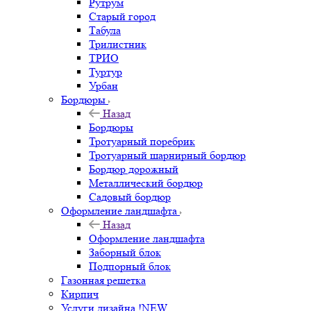
Рутрум
Старый город
Табула
Трилистник
ТРИО
Туртур
Урбан
Бордюры
Назад
Бордюры
Тротуарный поребрик
Тротуарный шарнирный бордюр
Бордюр дорожный
Металлический бордюр
Садовый бордюр
Оформление ландшафта
Назад
Оформление ландшафта
Заборный блок
Подпорный блок
Газонная решетка
Кирпич
Услуги дизайна !NEW