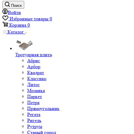
Поиск
Войти
Избранные товары
0
Корзина
0
Каталог
Тротуарная плита
Абрис
Арбор
Квадрат
Классико
Литос
Мозаика
Паркет
Петра
Прямоугольник
Регата
Ригель
Рутрум
Старый город