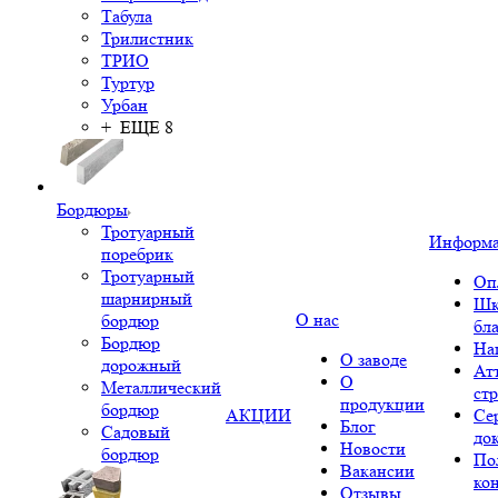
Табула
Трилистник
ТРИО
Туртур
Урбан
+ ЕЩЕ 8
Бордюры
Тротуарный
Информ
поребрик
Тротуарный
Оп
шарнирный
Шк
О нас
бордюр
бл
Бордюр
На
О заводе
дорожный
Ат
О
Металлический
ст
продукции
бордюр
АКЦИИ
Се
Блог
Садовый
до
Новости
бордюр
По
Вакансии
ко
Отзывы