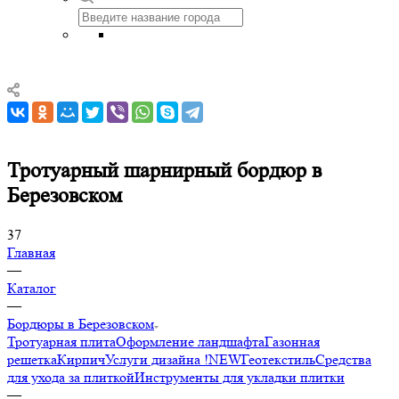
Тротуарный шарнирный бордюр в
Березовском
37
Главная
—
Каталог
—
Бордюры в Березовском
Тротуарная плита
Оформление ландшафта
Газонная
решетка
Кирпич
Услуги дизайна !NEW
Геотекстиль
Средства
для ухода за плиткой
Инструменты для укладки плитки
—