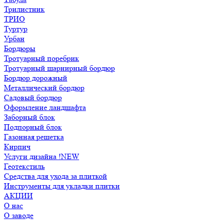
Трилистник
ТРИО
Туртур
Урбан
Бордюры
Тротуарный поребрик
Тротуарный шарнирный бордюр
Бордюр дорожный
Металлический бордюр
Садовый бордюр
Оформление ландшафта
Заборный блок
Подпорный блок
Газонная решетка
Кирпич
Услуги дизайна !NEW
Геотекстиль
Средства для ухода за плиткой
Инструменты для укладки плитки
АКЦИИ
О нас
О заводе