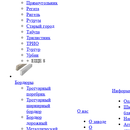
Прямоугольник
Регата
Ригель
Рутрум
Старый город
Табула
Трилистник
ТРИО
Туртур
Урбан
+ ЕЩЕ 8
Бордюры
Тротуарный
Информ
поребрик
Тротуарный
Оп
шарнирный
Шк
О нас
бордюр
бл
Бордюр
На
О заводе
дорожный
Ат
О
Металлический