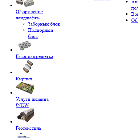
Ан
по
Оформление
Во
ландшафта
Об
Заборный блок
Подпорный
блок
Газонная решетка
Кирпич
Услуги дизайна
!NEW
Геотекстиль