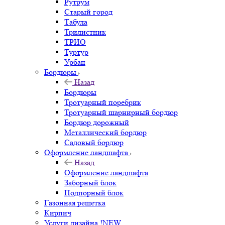
Рутрум
Старый город
Табула
Трилистник
ТРИО
Туртур
Урбан
Бордюры
Назад
Бордюры
Тротуарный поребрик
Тротуарный шарнирный бордюр
Бордюр дорожный
Металлический бордюр
Садовый бордюр
Оформление ландшафта
Назад
Оформление ландшафта
Заборный блок
Подпорный блок
Газонная решетка
Кирпич
Услуги дизайна !NEW