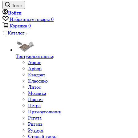
Поиск
Войти
Избранные товары
0
Корзина
0
Каталог
Тротуарная плита
Абрис
Арбор
Квадрат
Классико
Литос
Мозаика
Паркет
Петра
Прямоугольник
Регата
Ригель
Рутрум
Старый город