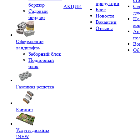
ст
продукции
бордюр
АКЦИИ
Се
Блог
Садовый
до
Новости
бордюр
По
Вакансии
ко
Отзывы
Ан
по
Оформление
Во
ландшафта
Об
Заборный блок
Подпорный
блок
Газонная решетка
Кирпич
Услуги дизайна
!NEW