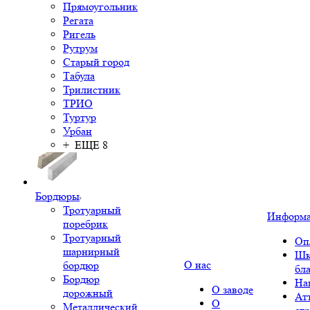
Прямоугольник
Регата
Ригель
Рутрум
Старый город
Табула
Трилистник
ТРИО
Туртур
Урбан
+ ЕЩЕ 8
Бордюры
Тротуарный
Информ
поребрик
Тротуарный
Оп
шарнирный
Шк
О нас
бордюр
бл
Бордюр
На
О заводе
дорожный
Ат
О
Металлический