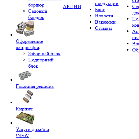
ст
продукции
бордюр
АКЦИИ
Се
Блог
Садовый
до
Новости
бордюр
По
Вакансии
ко
Отзывы
Ан
по
Оформление
Во
ландшафта
Об
Заборный блок
Подпорный
блок
Газонная решетка
Кирпич
Услуги дизайна
!NEW