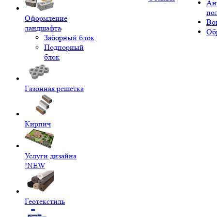
Ан
по
Оформление
Во
ландшафта
Об
Заборный блок
Подпорный
блок
Газонная решетка
Кирпич
Услуги дизайна
!NEW
Геотекстиль