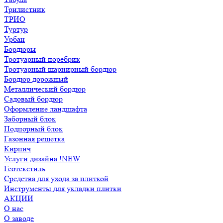
Трилистник
ТРИО
Туртур
Урбан
Бордюры
Тротуарный поребрик
Тротуарный шарнирный бордюр
Бордюр дорожный
Металлический бордюр
Садовый бордюр
Оформление ландшафта
Заборный блок
Подпорный блок
Газонная решетка
Кирпич
Услуги дизайна !NEW
Геотекстиль
Средства для ухода за плиткой
Инструменты для укладки плитки
АКЦИИ
О нас
О заводе