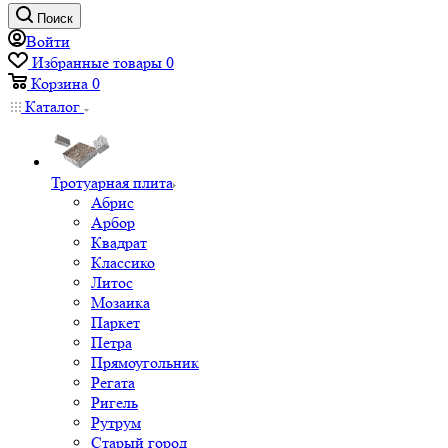
Поиск
Войти
Избранные товары
0
Корзина
0
Каталог
Тротуарная плита
Абрис
Арбор
Квадрат
Классико
Литос
Мозаика
Паркет
Петра
Прямоугольник
Регата
Ригель
Рутрум
Старый город