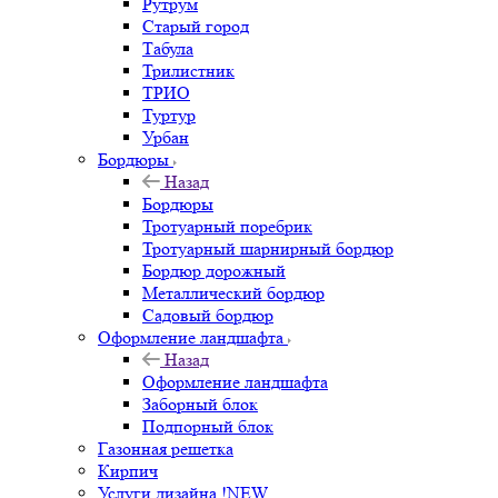
Рутрум
Старый город
Табула
Трилистник
ТРИО
Туртур
Урбан
Бордюры
Назад
Бордюры
Тротуарный поребрик
Тротуарный шарнирный бордюр
Бордюр дорожный
Металлический бордюр
Садовый бордюр
Оформление ландшафта
Назад
Оформление ландшафта
Заборный блок
Подпорный блок
Газонная решетка
Кирпич
Услуги дизайна !NEW