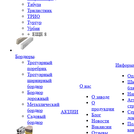
Табула
Трилистник
ТРИО
Туртур
Урбан
+ ЕЩЕ 8
Бордюры
Тротуарный
Информ
поребрик
Тротуарный
Оп
шарнирный
Шк
О нас
бордюр
бл
Бордюр
На
О заводе
дорожный
Ат
О
Металлический
ст
продукции
бордюр
АКЦИИ
Се
Блог
Садовый
до
Новости
бордюр
По
Вакансии
ко
Отзывы