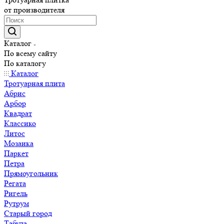
от производителя
Каталог
По всему сайту
По каталогу
Каталог
Тротуарная плита
Абрис
Арбор
Квадрат
Классико
Литос
Мозаика
Паркет
Петра
Прямоугольник
Регата
Ригель
Рутрум
Старый город
Табула