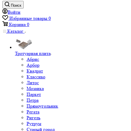
Поиск
Войти
Избранные товары
0
Корзина
0
Каталог
Тротуарная плита
Абрис
Арбор
Квадрат
Классико
Литос
Мозаика
Паркет
Петра
Прямоугольник
Регата
Ригель
Рутрум
Старый город