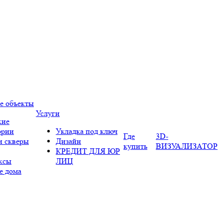
е объекты
Услуги
кие
ории
Укладка под ключ
Где
3D-
и скверы
Дизайн
купить
ВИЗУАЛИЗАТОР
КРЕДИТ ДЛЯ ЮР
ксы
ЛИЦ
е дома