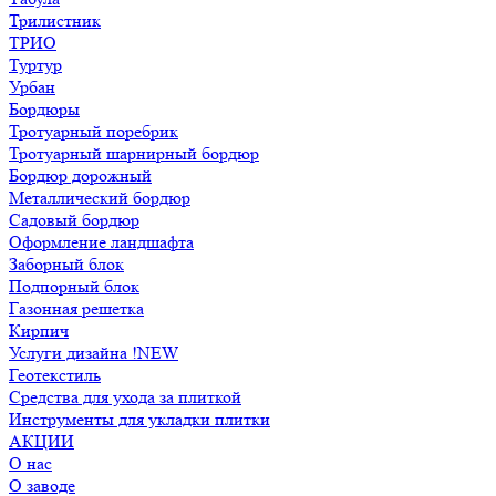
Трилистник
ТРИО
Туртур
Урбан
Бордюры
Тротуарный поребрик
Тротуарный шарнирный бордюр
Бордюр дорожный
Металлический бордюр
Садовый бордюр
Оформление ландшафта
Заборный блок
Подпорный блок
Газонная решетка
Кирпич
Услуги дизайна !NEW
Геотекстиль
Средства для ухода за плиткой
Инструменты для укладки плитки
АКЦИИ
О нас
О заводе