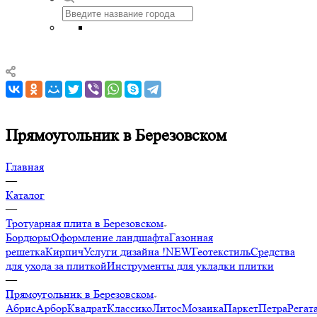
Прямоугольник в Березовском
Главная
—
Каталог
—
Тротуарная плита в Березовском
Бордюры
Оформление ландшафта
Газонная
решетка
Кирпич
Услуги дизайна !NEW
Геотекстиль
Средства
для ухода за плиткой
Инструменты для укладки плитки
—
Прямоугольник в Березовском
Абрис
Арбор
Квадрат
Классико
Литос
Мозаика
Паркет
Петра
Регат