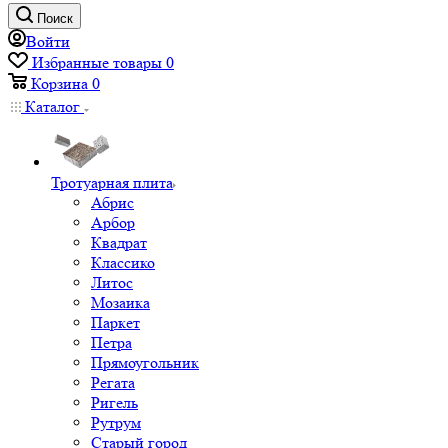
Поиск
Войти
Избранные товары
0
Корзина
0
Каталог
Тротуарная плита
Абрис
Арбор
Квадрат
Классико
Литос
Мозаика
Паркет
Петра
Прямоугольник
Регата
Ригель
Рутрум
Старый город