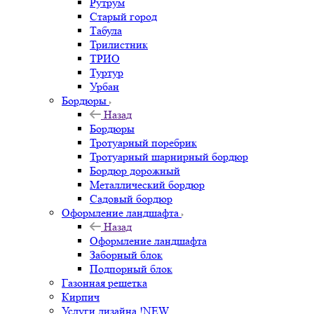
Рутрум
Старый город
Табула
Трилистник
ТРИО
Туртур
Урбан
Бордюры
Назад
Бордюры
Тротуарный поребрик
Тротуарный шарнирный бордюр
Бордюр дорожный
Металлический бордюр
Садовый бордюр
Оформление ландшафта
Назад
Оформление ландшафта
Заборный блок
Подпорный блок
Газонная решетка
Кирпич
Услуги дизайна !NEW