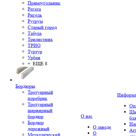
Прямоугольник
Регата
Ригель
Рутрум
Старый город
Табула
Трилистник
ТРИО
Туртур
Урбан
+ ЕЩЕ 8
Бордюры
Тротуарный
Информ
поребрик
Тротуарный
Оп
шарнирный
Шк
О нас
бордюр
бл
Бордюр
На
О заводе
дорожный
Ат
О
Металлический