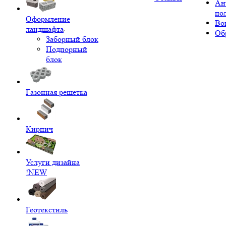
Ан
по
Оформление
Во
ландшафта
Об
Заборный блок
Подпорный
блок
Газонная решетка
Кирпич
Услуги дизайна
!NEW
Геотекстиль