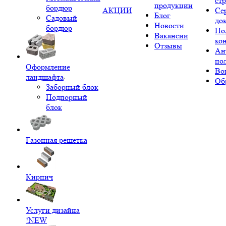
ст
продукции
бордюр
АКЦИИ
Се
Блог
Садовый
до
Новости
бордюр
По
Вакансии
ко
Отзывы
Ан
по
Оформление
Во
ландшафта
Об
Заборный блок
Подпорный
блок
Газонная решетка
Кирпич
Услуги дизайна
!NEW