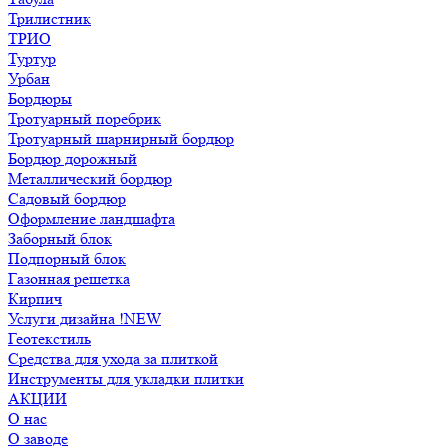
Трилистник
ТРИО
Туртур
Урбан
Бордюры
Тротуарный поребрик
Тротуарный шарнирный бордюр
Бордюр дорожный
Металлический бордюр
Садовый бордюр
Оформление ландшафта
Заборный блок
Подпорный блок
Газонная решетка
Кирпич
Услуги дизайна !NEW
Геотекстиль
Средства для ухода за плиткой
Инструменты для укладки плитки
АКЦИИ
О нас
О заводе