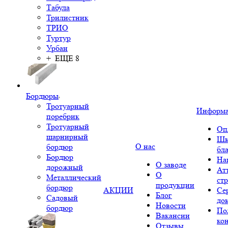
Табула
Трилистник
ТРИО
Туртур
Урбан
+ ЕЩЕ 8
Бордюры
Тротуарный
Информ
поребрик
Тротуарный
Оп
шарнирный
Шк
О нас
бордюр
бл
Бордюр
На
О заводе
дорожный
Ат
О
Металлический
ст
продукции
бордюр
АКЦИИ
Се
Блог
Садовый
до
Новости
бордюр
По
Вакансии
ко
Отзывы