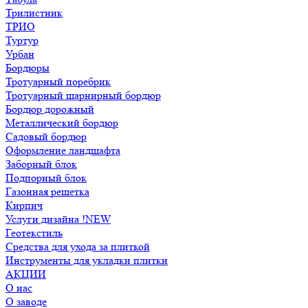
Трилистник
ТРИО
Туртур
Урбан
Бордюры
Тротуарный поребрик
Тротуарный шарнирный бордюр
Бордюр дорожный
Металлический бордюр
Садовый бордюр
Оформление ландшафта
Заборный блок
Подпорный блок
Газонная решетка
Кирпич
Услуги дизайна !NEW
Геотекстиль
Средства для ухода за плиткой
Инструменты для укладки плитки
АКЦИИ
О нас
О заводе