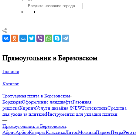
Прямоугольник в Березовском
Главная
—
Каталог
—
Тротуарная плита в Березовском
Бордюры
Оформление ландшафта
Газонная
решетка
Кирпич
Услуги дизайна !NEW
Геотекстиль
Средства
для ухода за плиткой
Инструменты для укладки плитки
—
Прямоугольник в Березовском
Абрис
Арбор
Квадрат
Классико
Литос
Мозаика
Паркет
Петра
Регат