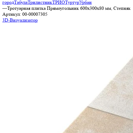
город
Табула
Трилистник
ТРИО
Туртур
Урбан
—
Тротуарная плитка Прямоугольник 600х300х80 мм, Степняк
Артикул:
00-00007305
3D-Визуализатор