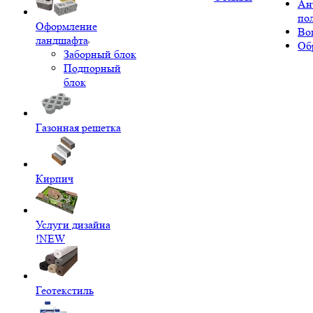
Ан
по
Оформление
Во
ландшафта
Об
Заборный блок
Подпорный
блок
Газонная решетка
Кирпич
Услуги дизайна
!NEW
Геотекстиль