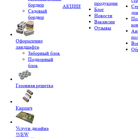
ст
продукции
бордюр
АКЦИИ
Се
Блог
Садовый
до
Новости
бордюр
По
Вакансии
ко
Отзывы
Ан
по
Оформление
Во
ландшафта
Об
Заборный блок
Подпорный
блок
Газонная решетка
Кирпич
Услуги дизайна
!NEW