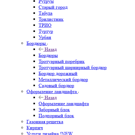
Рутрум
Старый город
Табула
Трилистник
ТРИО
Туртур
Урбан
Бордюры
Назад
Бордюры
Тротуарный поребрик
Тротуарный шарнирный бордюр
Бордюр дорожный
Металлический бордюр
Садовый бордюр
Оформление ландшафта
Назад
Оформление ландшафта
Заборный блок
Подпорный блок
Газонная решетка
Кирпич
Услуги дизайна !NEW