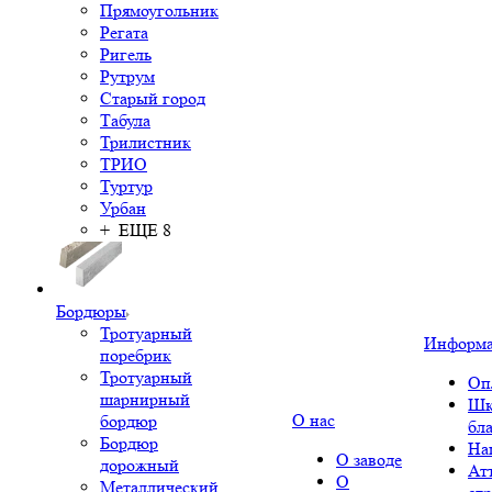
Прямоугольник
Регата
Ригель
Рутрум
Старый город
Табула
Трилистник
ТРИО
Туртур
Урбан
+ ЕЩЕ 8
Бордюры
Тротуарный
Информ
поребрик
Тротуарный
Оп
шарнирный
Шк
О нас
бордюр
бл
Бордюр
На
О заводе
дорожный
Ат
О
Металлический