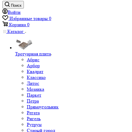
Поиск
Войти
Избранные товары
0
Корзина
0
Каталог
Тротуарная плита
Абрис
Арбор
Квадрат
Классико
Литос
Мозаика
Паркет
Петра
Прямоугольник
Регата
Ригель
Рутрум
Старый город