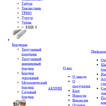
Табула
Трилистник
ТРИО
Туртур
Урбан
+ ЕЩЕ 8
Бордюры
Тротуарный
Информ
поребрик
Тротуарный
Оп
шарнирный
Шк
О нас
бордюр
бл
Бордюр
На
О заводе
дорожный
Ат
О
Металлический
ст
продукции
бордюр
АКЦИИ
Се
Блог
Садовый
до
Новости
бордюр
По
Вакансии
ко
Отзывы