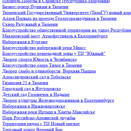
Площадь Победы в Саранске (Республика Мордовия)
Бизнес-центр Пушкин в Тюмени
Тюменский Государственный Университет (ТюмГУ) новый кор
Аллея Первых на проезде Геологоразведчиков в Тюмени
Сквер Радужный в Тюмени
Благоустройство общественной территории на улице Республик
Макаровский мост, Атмофестиваль в Екатеринбурге
Набережная в Кургане
Благоустройство набережной реки Миасс
Благоустройство пешеходной зоны у ТЦ "Южный"
Дворец спорта Юность в Челябинске
Благоустройство озера Тихое в Тюмени
Дворец самбо и единоборств, Верхняя Пышма
Александровский сад в Тобольске
Гимназия 21 в Тюмени
Городской сад в Ялуторовске
Детский сад Газовичок в Надыме
Дворец культуры Железнодорожников в Екатеринбурге
Набережная в Нижневартовске
Набережная реки Иртыш в Ханты-Мансийске
Парк Российско-Армянской дружбы
Территория рядом с ТЦ Новый магнат
Торговый центр Верхний Бор