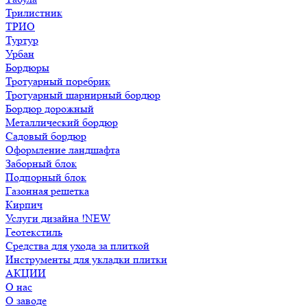
Трилистник
ТРИО
Туртур
Урбан
Бордюры
Тротуарный поребрик
Тротуарный шарнирный бордюр
Бордюр дорожный
Металлический бордюр
Садовый бордюр
Оформление ландшафта
Заборный блок
Подпорный блок
Газонная решетка
Кирпич
Услуги дизайна !NEW
Геотекстиль
Средства для ухода за плиткой
Инструменты для укладки плитки
АКЦИИ
О нас
О заводе