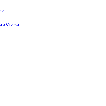
пус
е в Сургуте