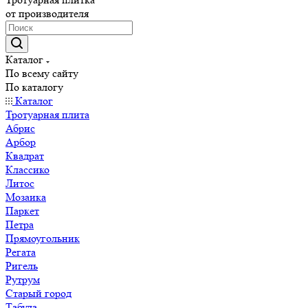
от производителя
Каталог
По всему сайту
По каталогу
Каталог
Тротуарная плита
Абрис
Арбор
Квадрат
Классико
Литос
Мозаика
Паркет
Петра
Прямоугольник
Регата
Ригель
Рутрум
Старый город
Табула