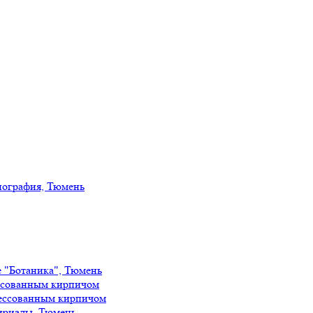
иография, Тюмень
е "Ботаника", Тюмень
ссованным кирпичом
ессованным кирпичом
ириады, Тюмень