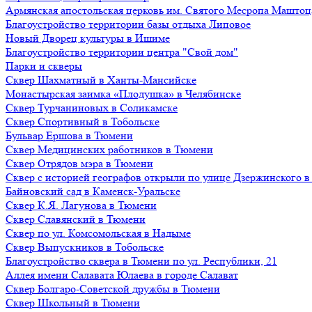
Армянская апостольская церковь им. Святого Месропа Маштоц
Благоустройство территории базы отдыха Липовое
Нoвый Двoрeц культуры в Ишимe
Благоустройство территории центра "Свой дом"
Парки и скверы
Сквер Шахматный в Ханты-Мансийске
Монастырская заимка «Плодушка» в Челябинске
Сквер Турчаниновых в Соликамске
Сквер Спортивный в Тобольске
Бульвар Ершова в Тюмени
Сквер Медицинских работников в Тюмени
Сквер Отрядов мэра в Тюмени
Сквер с историей географов открыли по улице Дзержинского 
Байновский сад в Каменск-Уральске
Сквер К.Я. Лагунова в Тюмени
Сквер Славянский в Тюмени
Сквер по ул. Комсомольская в Надыме
Сквер Выпускников в Тобольске
Благоустройство сквера в Тюмени по ул. Республики, 21
Аллея имени Салавата Юлаева в городе Салават
Сквер Болгаро-Советской дружбы в Тюмени
Сквер Школьный в Тюмени