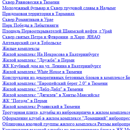
Сквер Равновесия в Тюмени
Молодежный бульвар и Сквер трудовой славы в Надыме
Придомовая территория в Тарманах
Сквер Романтиков в Урае
Парк Победы в Лабытнанги
Площадь Первооткрывателей Шаимской нефти, г.Урай
Сквер святых Петра и Февронии, п.Харп, ЯНАО
Аптекарский сад в Тобольске
Жилые комплексы
Жилой комплекс На Некрасова в Екатеринбурге
Жилой комплекс "Дружба" в Перми
ЖК Клубный дом на ул. Ленина в Екатеринбурге
Жилой комплекс White House в Тюмени
Конструкции из декоративных бетонных блоков в комплексе Б
Жилой комплекс "Европейский берег 2.0" в Тюмени
Жилой комплекс "Дабл-Дабл" в Тюмени
Жилой комплекс "Дягилев" в Ханты-Мансийске
ЖК "Погода" в Перми
Жилой комплекс Румянский в Тюмени
Тротуарная плита, клумбы из виброкирпича в жилом комплекс
Оформление клумб в жилом комплексе "Домашний" вибропре
Облицовка входной группы жилого комплекса Ритмы вибропр
Конструкция высокой клумбы из декоративного блока в ЖК М