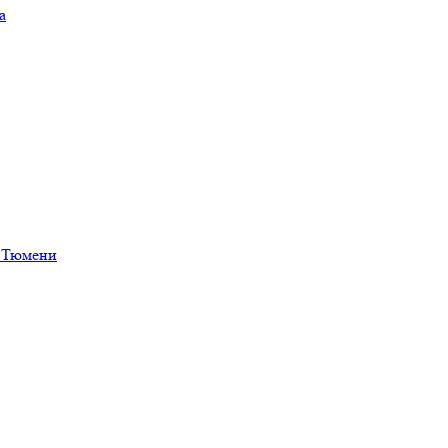
а
в Тюмени