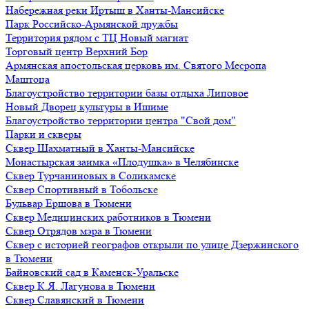
Набережная реки Иртыш в Ханты-Мансийске
Парк Российско-Армянской дружбы
Территория рядом с ТЦ Новый магнат
Торговый центр Верхний Бор
Армянская апостольская церковь им. Святого Месропа
Маштоца
Благоустройство территории базы отдыха Липовое
Нoвый Двoрeц культуры в Ишимe
Благоустройство территории центра "Свой дом"
Парки и скверы
Сквер Шахматный в Ханты-Мансийске
Монастырская заимка «Плодушка» в Челябинске
Сквер Турчаниновых в Соликамске
Сквер Спортивный в Тобольске
Бульвар Ершова в Тюмени
Сквер Медицинских работников в Тюмени
Сквер Отрядов мэра в Тюмени
Сквер с историей географов открыли по улице Дзержинского
в Тюмени
Байновский сад в Каменск-Уральске
Сквер К.Я. Лагунова в Тюмени
Сквер Славянский в Тюмени