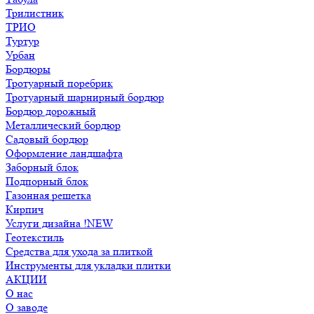
Трилистник
ТРИО
Туртур
Урбан
Бордюры
Тротуарный поребрик
Тротуарный шарнирный бордюр
Бордюр дорожный
Металлический бордюр
Садовый бордюр
Оформление ландшафта
Заборный блок
Подпорный блок
Газонная решетка
Кирпич
Услуги дизайна !NEW
Геотекстиль
Средства для ухода за плиткой
Инструменты для укладки плитки
АКЦИИ
О нас
О заводе