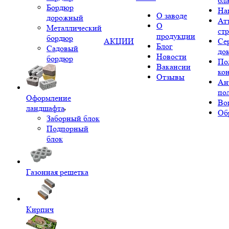
бл
Бордюр
На
О заводе
дорожный
Ат
О
Металлический
ст
продукции
бордюр
АКЦИИ
Се
Блог
Садовый
до
Новости
бордюр
По
Вакансии
ко
Отзывы
Ан
по
Оформление
Во
ландшафта
Об
Заборный блок
Подпорный
блок
Газонная решетка
Кирпич