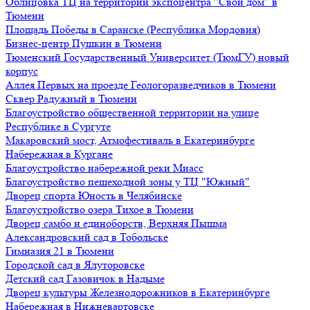
Облицовка ТЦ на территории экспоцентра "Свой дом" в
Тюмени
Площадь Победы в Саранске (Республика Мордовия)
Бизнес-центр Пушкин в Тюмени
Тюменский Государственный Университет (ТюмГУ) новый
корпус
Аллея Первых на проезде Геологоразведчиков в Тюмени
Сквер Радужный в Тюмени
Благоустройство общественной территории на улице
Республике в Сургуте
Макаровский мост, Атмофестиваль в Екатеринбурге
Набережная в Кургане
Благоустройство набережной реки Миасс
Благоустройство пешеходной зоны у ТЦ "Южный"
Дворец спорта Юность в Челябинске
Благоустройство озера Тихое в Тюмени
Дворец самбо и единоборств, Верхняя Пышма
Александровский сад в Тобольске
Гимназия 21 в Тюмени
Городской сад в Ялуторовске
Детский сад Газовичок в Надыме
Дворец культуры Железнодорожников в Екатеринбурге
Набережная в Нижневартовске