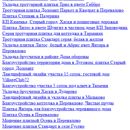
Укладка тротуарной плитки Трио в цвете Габбро
Тротуарная плитка Доломит Паркет и Квадрат в Перевалово
Плитка Степняк в Падерина
КП Каменка, Старый город, Хаски и пошаговые дорожки
Плитка Литос в цвете Шунгит в частном доме КП Заповедник
Серая тротуарная плитка для коттеджа в Тарманах
Тротуарная плитка Стандарт серая, белая и желтая
Укладка плитки Литос, белый и Абрис цвет Янтарь в
Перевалово
Укладка брусчатки в районе Дома обороны
Благоустройство территории дома в Луговом: плитка Старый
город, Доломит
Ландшафтный дизайн участка 15 соток: гостевой дом
VillageClub72
Благоустройство участка 5 соток под ключ в Тюмени
Укладка брусчатки Хаски в Дударево
Ландшафтный дизайн и укладка плиты в Мальково
Благоустройство коттеджа в Перевалово, Чистые пруды
Плитка Янтарь для благоустройства деревянного дома
Плитка Осень в Перевалово
Мощение плиткой Осень в Перевалово
Мощение плитки Стандарт в селе Гусево