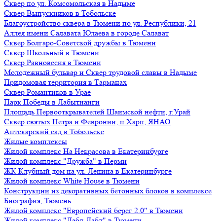
Сквер по ул. Комсомольская в Надыме
Сквер Выпускников в Тобольске
Благоустройство сквера в Тюмени по ул. Республики, 21
Аллея имени Салавата Юлаева в городе Салават
Сквер Болгаро-Советской дружбы в Тюмени
Сквер Школьный в Тюмени
Сквер Равновесия в Тюмени
Молодежный бульвар и Сквер трудовой славы в Надыме
Придомовая территория в Тарманах
Сквер Романтиков в Урае
Парк Победы в Лабытнанги
Площадь Первооткрывателей Шаимской нефти, г.Урай
Сквер святых Петра и Февронии, п.Харп, ЯНАО
Аптекарский сад в Тобольске
Жилые комплексы
Жилой комплекс На Некрасова в Екатеринбурге
Жилой комплекс "Дружба" в Перми
ЖК Клубный дом на ул. Ленина в Екатеринбурге
Жилой комплекс White House в Тюмени
Конструкции из декоративных бетонных блоков в комплексе
Биография, Тюмень
Жилой комплекс "Европейский берег 2.0" в Тюмени
Жилой комплекс "Дабл-Дабл" в Тюмени