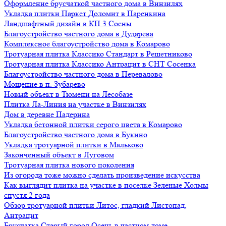
Оформление брусчаткой частного дома в Винзилях
Укладка плитки Паркет Доломит в Паренкина
Ландшафтный дизайн в КП 3 Сосны
Благоустройство частного дома в Дударева
Комплексное благоустройство дома в Комарово
Тротуарная плитка Классико Стандарт в Решетниково
Тротуарная плитка Классико Антрацит в СНТ Сосенка
Благоустройство частного дома в Перевалово
Мощение в п. Зубарево
Новый объект в Тюмени на Лесобазе
Плитка Ла-Линия на участке в Винзилях
Дом в деревне Падерина
Укладка бетонной плитки серого цвета в Комарово
Благоустройство частного дома в Букино
Укладка тротуарной плитки в Мальково
Законченный объект в Луговом
Тротуарная плитка нового поколения
Из огорода тоже можно сделать произведение искусства
Как выглядит плитка на участке в поселке Зеленые Холмы
спустя 2 года
Обзор тротуарной плитки Литос, гладкий Листопад,
Антрацит
Брусчатка Старый город Осень в частном доме