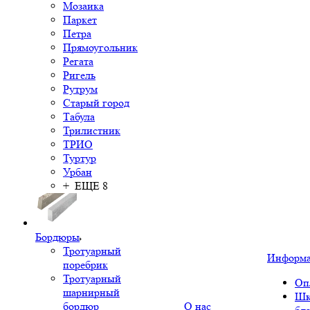
Мозаика
Паркет
Петра
Прямоугольник
Регата
Ригель
Рутрум
Старый город
Табула
Трилистник
ТРИО
Туртур
Урбан
+ ЕЩЕ 8
Бордюры
Тротуарный
Информ
поребрик
Тротуарный
Оп
шарнирный
Шк
бордюр
О нас