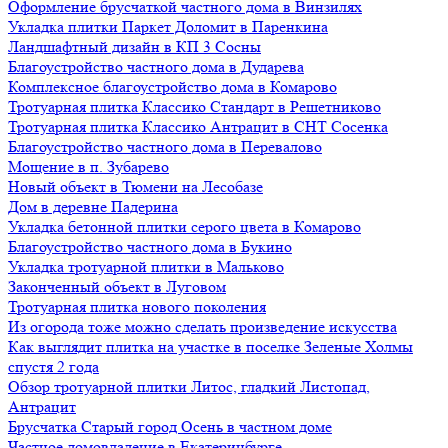
Оформление брусчаткой частного дома в Винзилях
Укладка плитки Паркет Доломит в Паренкина
Ландшафтный дизайн в КП 3 Сосны
Благоустройство частного дома в Дударева
Комплексное благоустройство дома в Комарово
Тротуарная плитка Классико Стандарт в Решетниково
Тротуарная плитка Классико Антрацит в СНТ Сосенка
Благоустройство частного дома в Перевалово
Мощение в п. Зубарево
Новый объект в Тюмени на Лесобазе
Дом в деревне Падерина
Укладка бетонной плитки серого цвета в Комарово
Благоустройство частного дома в Букино
Укладка тротуарной плитки в Мальково
Законченный объект в Луговом
Тротуарная плитка нового поколения
Из огорода тоже можно сделать произведение искусства
Как выглядит плитка на участке в поселке Зеленые Холмы
спустя 2 года
Обзор тротуарной плитки Литос, гладкий Листопад,
Антрацит
Брусчатка Старый город Осень в частном доме
Частное домовладение в Екатеринбурге