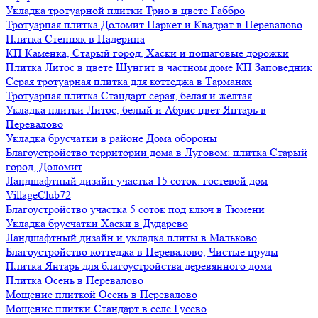
Укладка тротуарной плитки Трио в цвете Габбро
Тротуарная плитка Доломит Паркет и Квадрат в Перевалово
Плитка Степняк в Падерина
КП Каменка, Старый город, Хаски и пошаговые дорожки
Плитка Литос в цвете Шунгит в частном доме КП Заповедник
Серая тротуарная плитка для коттеджа в Тарманах
Тротуарная плитка Стандарт серая, белая и желтая
Укладка плитки Литос, белый и Абрис цвет Янтарь в
Перевалово
Укладка брусчатки в районе Дома обороны
Благоустройство территории дома в Луговом: плитка Старый
город, Доломит
Ландшафтный дизайн участка 15 соток: гостевой дом
VillageClub72
Благоустройство участка 5 соток под ключ в Тюмени
Укладка брусчатки Хаски в Дударево
Ландшафтный дизайн и укладка плиты в Мальково
Благоустройство коттеджа в Перевалово, Чистые пруды
Плитка Янтарь для благоустройства деревянного дома
Плитка Осень в Перевалово
Мощение плиткой Осень в Перевалово
Мощение плитки Стандарт в селе Гусево