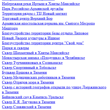
Набережная реки Иртыш в Ханты-Мансийске
Парк Российско-Армянской дружбы
Территория рядом с ТЦ Новый магнат
Торговый центр Верхний Бор
Армянская апостольская церковь им. Святого Месропа
Маштоца
Благоустройство территории базы отдыха Липовое
Нoвый Двoрeц культуры в Ишимe
Благоустройство территории центра "Свой дом"
Парки и скверы
Сквер Шахматный в Ханты-Мансийске
Монастырская заимка «Плодушка» в Челябинске
Сквер Турчаниновых в Соликамске
Сквер Спортивный в Тобольске
Бульвар Ершова в Тюмени
Сквер Медицинских работников в Тюмени
Сквер Отрядов мэра в Тюмени
Сквер с историей географов открыли по улице Дзержинского
в Тюмени
Байновский сад в Каменск-Уральске
Сквер К.Я. Лагунова в Тюмени
Сквер Славянский в Тюмени