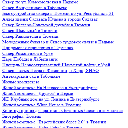
Сквер по ул. Комсомольская в Надыме
Сквер Выпускников в Тобольске
Благоустройство сквера в Тюмени по ул. Республики, 21
Аллея имени Салавата Юлаева в городе Салават
Сквер Болгаро-Советской дружбы в Тюмени
Сквер Школьный в Тюмени
Сквер Равновесия в Тюмени
Молодежный бульвар и Сквер трудовой славы в Надыме
Придомовая территория в Тарманах
Сквер Романтиков в Урае
Парк Победы в Лабытнанги
Площадь Первооткрывателей Шаимской нефти, г.Урай
Сквер святых Петра и Февронии, п.Харп, ЯНАО
Аптекарский сад в Тобольске
Жилые комплексы
Жилой комплекс На Некрасова в Екатеринбурге
Жилой комплекс "Дружба" в Перми
ЖК Клубный дом на ул. Ленина в Екатеринбурге
Жилой комплекс White House в Тюмени
Конструкции из декоративных бетонных блоков в комплексе
Биография, Тюмень
Жилой комплекс "Европейский берег 2.0" в Тюмени
Жилой комплекс "Дабл-Дабл" в Тюмени