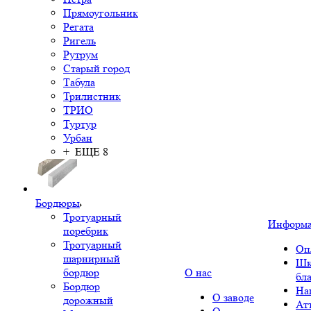
Прямоугольник
Регата
Ригель
Рутрум
Старый город
Табула
Трилистник
ТРИО
Туртур
Урбан
+ ЕЩЕ 8
Бордюры
Тротуарный
Информ
поребрик
Тротуарный
Оп
шарнирный
Шк
бордюр
О нас
бл
Бордюр
На
О заводе
дорожный
Ат