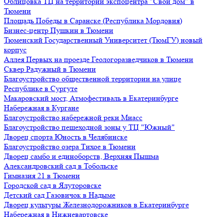
Облицовка ТЦ на территории экспоцентра "Свой дом" в
Тюмени
Площадь Победы в Саранске (Республика Мордовия)
Бизнес-центр Пушкин в Тюмени
Тюменский Государственный Университет (ТюмГУ) новый
корпус
Аллея Первых на проезде Геологоразведчиков в Тюмени
Сквер Радужный в Тюмени
Благоустройство общественной территории на улице
Республике в Сургуте
Макаровский мост, Атмофестиваль в Екатеринбурге
Набережная в Кургане
Благоустройство набережной реки Миасс
Благоустройство пешеходной зоны у ТЦ "Южный"
Дворец спорта Юность в Челябинске
Благоустройство озера Тихое в Тюмени
Дворец самбо и единоборств, Верхняя Пышма
Александровский сад в Тобольске
Гимназия 21 в Тюмени
Городской сад в Ялуторовске
Детский сад Газовичок в Надыме
Дворец культуры Железнодорожников в Екатеринбурге
Набережная в Нижневартовске