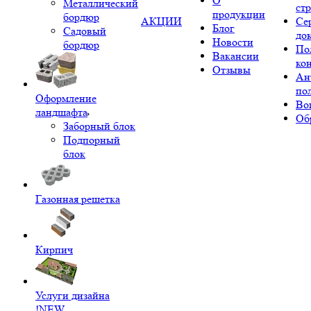
О
Металлический
ст
продукции
бордюр
АКЦИИ
Се
Блог
Садовый
до
Новости
бордюр
По
Вакансии
ко
Отзывы
Ан
по
Оформление
Во
ландшафта
Об
Заборный блок
Подпорный
блок
Газонная решетка
Кирпич
Услуги дизайна
!NEW