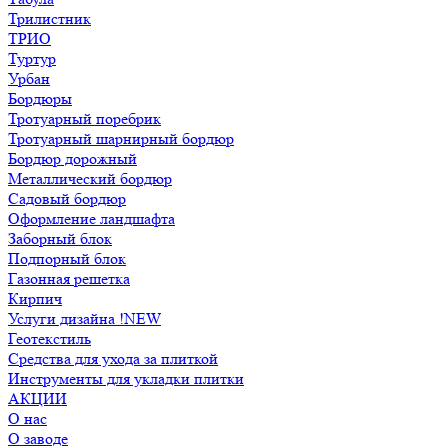
Трилистник
ТРИО
Туртур
Урбан
Бордюры
Тротуарный поребрик
Тротуарный шарнирный бордюр
Бордюр дорожный
Металлический бордюр
Садовый бордюр
Оформление ландшафта
Заборный блок
Подпорный блок
Газонная решетка
Кирпич
Услуги дизайна !NEW
Геотекстиль
Средства для ухода за плиткой
Инструменты для укладки плитки
АКЦИИ
О нас
О заводе