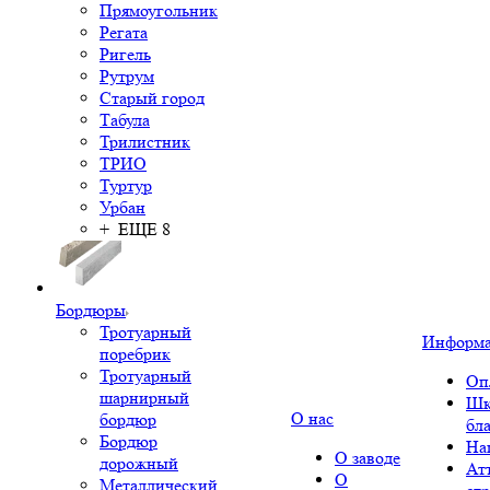
Прямоугольник
Регата
Ригель
Рутрум
Старый город
Табула
Трилистник
ТРИО
Туртур
Урбан
+ ЕЩЕ 8
Бордюры
Тротуарный
Информ
поребрик
Тротуарный
Оп
шарнирный
Шк
О нас
бордюр
бл
Бордюр
На
О заводе
дорожный
Ат
О
Металлический