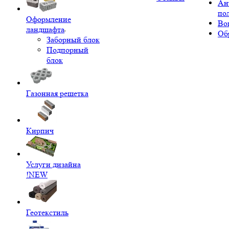
Ан
по
Оформление
Во
ландшафта
Об
Заборный блок
Подпорный
блок
Газонная решетка
Кирпич
Услуги дизайна
!NEW
Геотекстиль