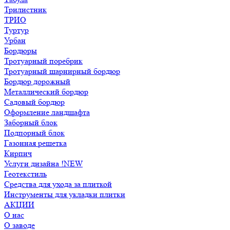
Трилистник
ТРИО
Туртур
Урбан
Бордюры
Тротуарный поребрик
Тротуарный шарнирный бордюр
Бордюр дорожный
Металлический бордюр
Садовый бордюр
Оформление ландшафта
Заборный блок
Подпорный блок
Газонная решетка
Кирпич
Услуги дизайна !NEW
Геотекстиль
Средства для ухода за плиткой
Инструменты для укладки плитки
АКЦИИ
О нас
О заводе