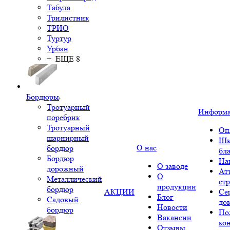
Табула
Трилистник
ТРИО
Туртур
Урбан
+ ЕЩЕ 8
Бордюры
Тротуарный
Информ
поребрик
Тротуарный
Оп
шарнирный
Шк
О нас
бордюр
бл
Бордюр
На
О заводе
дорожный
Ат
О
Металлический
ст
продукции
бордюр
АКЦИИ
Се
Блог
Садовый
до
Новости
бордюр
По
Вакансии
ко
Отзывы