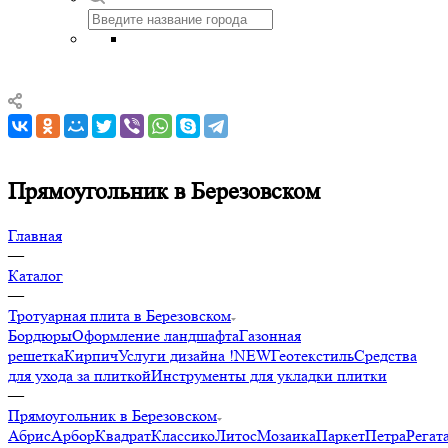
Прямоугольник в Березовском
Главная
—
Каталог
—
Тротуарная плита в Березовском
Бордюры
Оформление ландшафта
Газонная
решетка
Кирпич
Услуги дизайна !NEW
Геотекстиль
Средства
для ухода за плиткой
Инструменты для укладки плитки
—
Прямоугольник в Березовском
Абрис
Арбор
Квадрат
Классико
Литос
Мозаика
Паркет
Петра
Регат