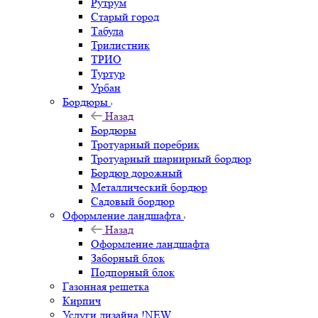
Рутрум
Старый город
Табула
Трилистник
ТРИО
Туртур
Урбан
Бордюры
Назад
Бордюры
Тротуарный поребрик
Тротуарный шарнирный бордюр
Бордюр дорожный
Металлический бордюр
Садовый бордюр
Оформление ландшафта
Назад
Оформление ландшафта
Заборный блок
Подпорный блок
Газонная решетка
Кирпич
Услуги дизайна !NEW