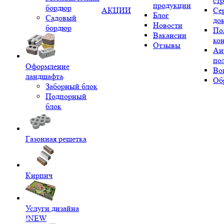
ст
продукции
бордюр
АКЦИИ
Се
Блог
Садовый
до
Новости
бордюр
По
Вакансии
ко
Отзывы
Ан
по
Оформление
Во
ландшафта
Об
Заборный блок
Подпорный
блок
Газонная решетка
Кирпич
Услуги дизайна
!NEW