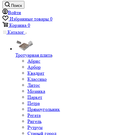
Поиск
Войти
Избранные товары
0
Корзина
0
Каталог
Тротуарная плита
Абрис
Арбор
Квадрат
Классико
Литос
Мозаика
Паркет
Петра
Прямоугольник
Регата
Ригель
Рутрум
Старый город