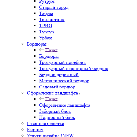
Рутрум
Старый город
Табула
Трилистник
ТРИО
Туртур
Урбан
Бордюры
Назад
Бордюры
Тротуарный поребрик
Тротуарный шарнирный бордюр
Бордюр дорожный
Металлический бордюр
Садовый бордюр
Оформление ландшафта
Назад
Оформление ландшафта
Заборный блок
Подпорный блок
Газонная решетка
Кирпич
Услуги дизайна !NEW