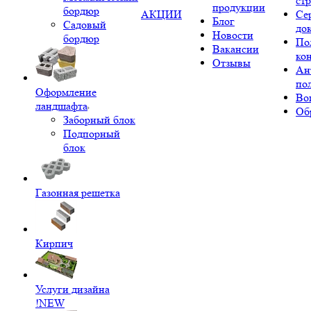
ст
продукции
бордюр
АКЦИИ
Се
Блог
Садовый
до
Новости
бордюр
По
Вакансии
ко
Отзывы
Ан
по
Оформление
Во
ландшафта
Об
Заборный блок
Подпорный
блок
Газонная решетка
Кирпич
Услуги дизайна
!NEW