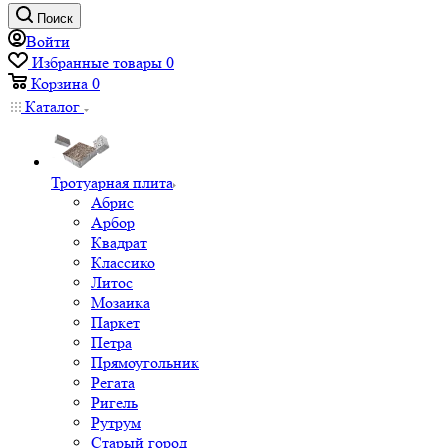
Поиск
Войти
Избранные товары
0
Корзина
0
Каталог
Тротуарная плита
Абрис
Арбор
Квадрат
Классико
Литос
Мозаика
Паркет
Петра
Прямоугольник
Регата
Ригель
Рутрум
Старый город