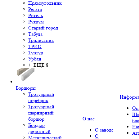
Прямоугольник
Регата
Ригель
Рутрум
Старый город
Табула
Трилистник
ТРИО
Туртур
Урбан
+ ЕЩЕ 8
Бордюры
Тротуарный
Информ
поребрик
Тротуарный
Оп
шарнирный
Шк
О нас
бордюр
бл
Бордюр
На
О заводе
дорожный
Ат
О
Металлический