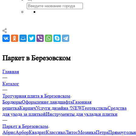
Паркет в Березовском
Главная
—
Каталог
—
Тротуарная плита в Березовском
Бордюры
Оформление ландшафта
Газонная
решетка
Кирпич
Услуги дизайна !NEW
Геотекстиль
Средства
для ухода за плиткой
Инструменты для укладки плитки
—
Паркет в Березовском
Абрис
Арбор
Квадрат
Классико
Литос
Мозаика
Петра
Прямоуголь