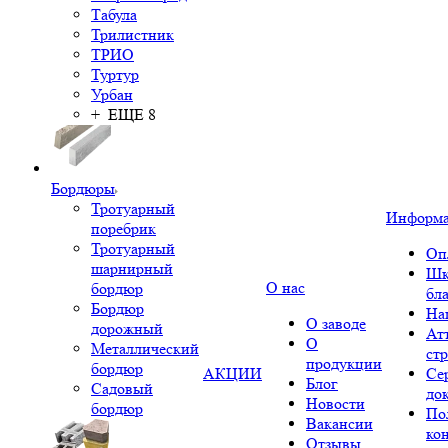
Табула
Трилистник
ТРИО
Туртур
Урбан
+ ЕЩЕ 8
Бордюры
Тротуарный
Информ
поребрик
Тротуарный
Оп
шарнирный
Шк
О нас
бордюр
бл
Бордюр
На
О заводе
дорожный
Ат
О
Металлический
ст
продукции
бордюр
АКЦИИ
Се
Блог
Садовый
до
Новости
бордюр
По
Вакансии
ко
Отзывы