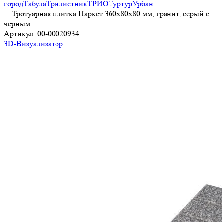
город
Табула
Трилистник
ТРИО
Туртур
Урбан
—
Тротуарная плитка Паркет 360х80х80 мм, гранит, серый с
черным
Артикул:
00-00020934
3D-Визуализатор