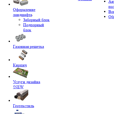
Ан
по
Оформление
Во
ландшафта
Об
Заборный блок
Подпорный
блок
Газонная решетка
Кирпич
Услуги дизайна
!NEW
Геотекстиль