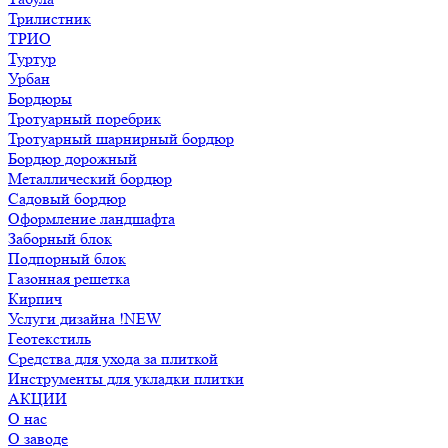
Трилистник
ТРИО
Туртур
Урбан
Бордюры
Тротуарный поребрик
Тротуарный шарнирный бордюр
Бордюр дорожный
Металлический бордюр
Садовый бордюр
Оформление ландшафта
Заборный блок
Подпорный блок
Газонная решетка
Кирпич
Услуги дизайна !NEW
Геотекстиль
Средства для ухода за плиткой
Инструменты для укладки плитки
АКЦИИ
О нас
О заводе