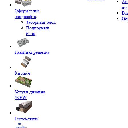
Ан
по
Оформление
Во
ландшафта
Об
Заборный блок
Подпорный
блок
Газонная решетка
Кирпич
Услуги дизайна
!NEW
Геотекстиль