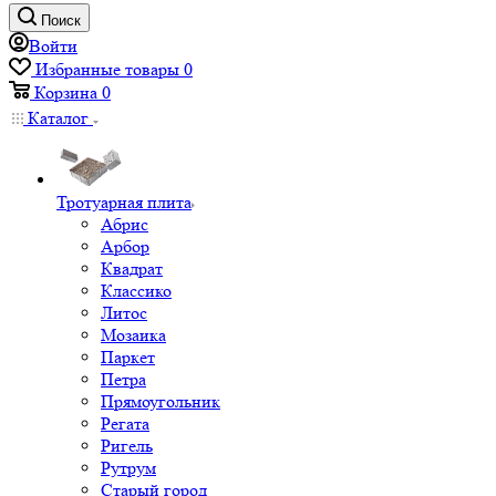
Поиск
Войти
Избранные товары
0
Корзина
0
Каталог
Тротуарная плита
Абрис
Арбор
Квадрат
Классико
Литос
Мозаика
Паркет
Петра
Прямоугольник
Регата
Ригель
Рутрум
Старый город