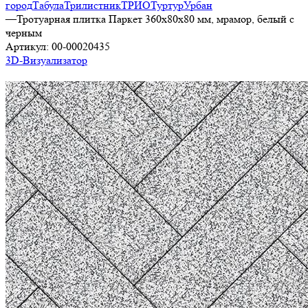
город
Табула
Трилистник
ТРИО
Туртур
Урбан
—
Тротуарная плитка Паркет 360х80х80 мм, мрамор, белый с
черным
Артикул:
00-00020435
3D-Визуализатор