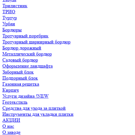
Трилистник
ТРИО
Туртур
Урбан
Бордюры
Тротуарный поребрик
Тротуарный шарнирный бордюр
Бордюр дорожный
Металлический бордюр
Садовый бордюр
Оформление ландшафта
Заборный блок
Подпорный блок
Газонная решетка
Кирпич
Услуги дизайна !NEW
Геотекстиль
Средства для ухода за плиткой
Инструменты для укладки плитки
АКЦИИ
О нас
О заводе