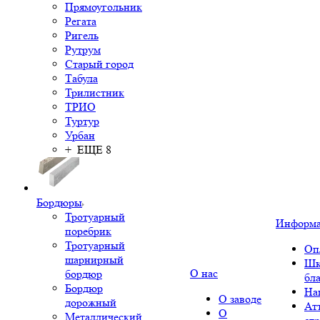
Прямоугольник
Регата
Ригель
Рутрум
Старый город
Табула
Трилистник
ТРИО
Туртур
Урбан
+ ЕЩЕ 8
Бордюры
Тротуарный
Информ
поребрик
Тротуарный
Оп
шарнирный
Шк
О нас
бордюр
бл
Бордюр
На
О заводе
дорожный
Ат
О
Металлический