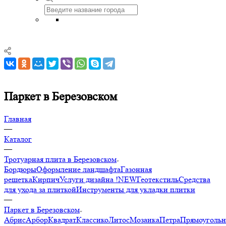
Паркет в Березовском
Главная
—
Каталог
—
Тротуарная плита в Березовском
Бордюры
Оформление ландшафта
Газонная
решетка
Кирпич
Услуги дизайна !NEW
Геотекстиль
Средства
для ухода за плиткой
Инструменты для укладки плитки
—
Паркет в Березовском
Абрис
Арбор
Квадрат
Классико
Литос
Мозаика
Петра
Прямоуголь