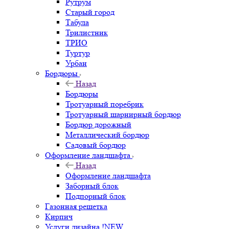
Рутрум
Старый город
Табула
Трилистник
ТРИО
Туртур
Урбан
Бордюры
Назад
Бордюры
Тротуарный поребрик
Тротуарный шарнирный бордюр
Бордюр дорожный
Металлический бордюр
Садовый бордюр
Оформление ландшафта
Назад
Оформление ландшафта
Заборный блок
Подпорный блок
Газонная решетка
Кирпич
Услуги дизайна !NEW