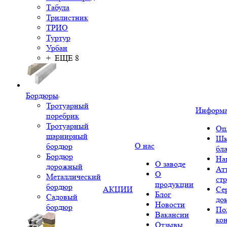
Табула
Трилистник
ТРИО
Туртур
Урбан
+ ЕЩЕ 8
Бордюры
Тротуарный
Информ
поребрик
Тротуарный
Оп
шарнирный
Шк
О нас
бордюр
бл
Бордюр
На
О заводе
дорожный
Ат
О
Металлический
ст
продукции
бордюр
АКЦИИ
Се
Блог
Садовый
до
Новости
бордюр
По
Вакансии
ко
Отзывы