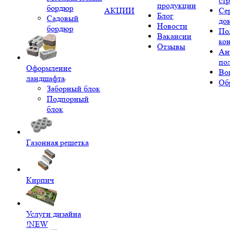
ст
продукции
бордюр
АКЦИИ
Се
Блог
Садовый
до
Новости
бордюр
По
Вакансии
ко
Отзывы
Ан
по
Оформление
Во
ландшафта
Об
Заборный блок
Подпорный
блок
Газонная решетка
Кирпич
Услуги дизайна
!NEW