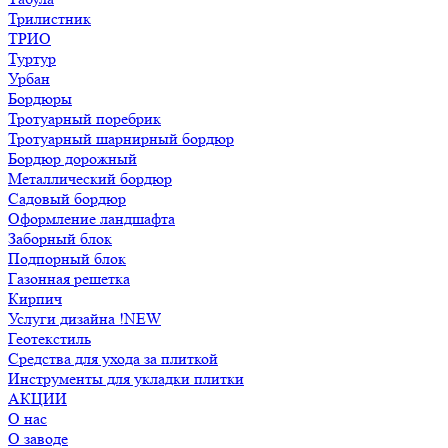
Трилистник
ТРИО
Туртур
Урбан
Бордюры
Тротуарный поребрик
Тротуарный шарнирный бордюр
Бордюр дорожный
Металлический бордюр
Садовый бордюр
Оформление ландшафта
Заборный блок
Подпорный блок
Газонная решетка
Кирпич
Услуги дизайна !NEW
Геотекстиль
Средства для ухода за плиткой
Инструменты для укладки плитки
АКЦИИ
О нас
О заводе