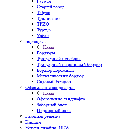
Рутрум
Старый город
Табула
Трилистник
ТРИО
Туртур
Урбан
Бордюры
Назад
Бордюры
Тротуарный поребрик
Тротуарный шарнирный бордюр
Бордюр дорожный
Металлический бордюр
Садовый бордюр
Оформление ландшафта
Назад
Оформление ландшафта
Заборный блок
Подпорный блок
Газонная решетка
Кирпич
Услуги дизайна !NEW