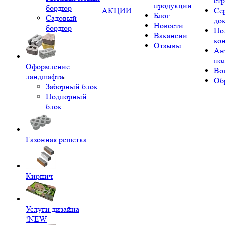
ст
продукции
бордюр
АКЦИИ
Се
Блог
Садовый
до
Новости
бордюр
По
Вакансии
ко
Отзывы
Ан
по
Оформление
Во
ландшафта
Об
Заборный блок
Подпорный
блок
Газонная решетка
Кирпич
Услуги дизайна
!NEW