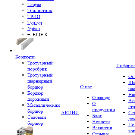
Табула
Трилистник
ТРИО
Туртур
Урбан
+ ЕЩЕ 8
Бордюры
Тротуарный
Информ
поребрик
Тротуарный
Оп
шарнирный
Шк
О нас
бордюр
бл
Бордюр
На
О заводе
дорожный
Ат
О
Металлический
ст
продукции
бордюр
АКЦИИ
Се
Блог
Садовый
до
Новости
бордюр
По
Вакансии
ко
Отзывы