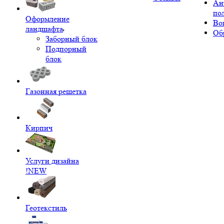
Ан
по
Оформление
Во
ландшафта
Об
Заборный блок
Подпорный
блок
Газонная решетка
Кирпич
Услуги дизайна
!NEW
Геотекстиль