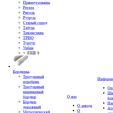
Прямоугольник
Регата
Ригель
Рутрум
Старый город
Табула
Трилистник
ТРИО
Туртур
Урбан
+ ЕЩЕ 8
Бордюры
Тротуарный
Информ
поребрик
Тротуарный
Оп
шарнирный
Шк
О нас
бордюр
бл
Бордюр
На
О заводе
дорожный
Ат
О
Металлический