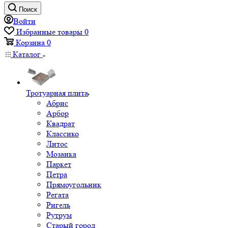
Поиск
Войти
Избранные товары
0
Корзина
0
Каталог
Тротуарная плита
Абрис
Арбор
Квадрат
Классико
Литос
Мозаика
Паркет
Петра
Прямоугольник
Регата
Ригель
Рутрум
Старый город