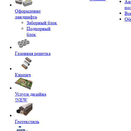
Ан
по
Оформление
Во
ландшафта
Об
Заборный блок
Подпорный
блок
Газонная решетка
Кирпич
Услуги дизайна
!NEW
Геотекстиль