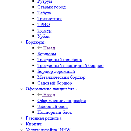
Рутрум
Старый город
Табула
Трилистник
ТРИО
Туртур
Урбан
Бордюры
Назад
Бордюры
Тротуарный поребрик
Тротуарный шарнирный бордюр
Бордюр дорожный
Металлический бордюр
Садовый бордюр
Оформление ландшафта
Назад
Оформление ландшафта
Заборный блок
Подпорный блок
Газонная решетка
Кирпич
Услуги дизайна !NEW