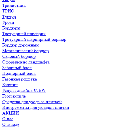
Трилистник
ТРИО
Туртур
Урбан
Бордюры
Тротуарный поребрик
Тротуарный шарнирный бордюр
Бордюр дорожный
Металлический бордюр
Садовый бордюр
Оформление ландшафта
Заборный блок
Подпорный блок
Газонная решетка
Кирпич
Услуги дизайна !NEW
Геотекстиль
Средства для ухода за плиткой
Инструменты для укладки плитки
АКЦИИ
О нас
О заводе