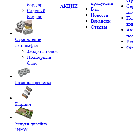
ст
продукции
бордюр
АКЦИИ
Се
Блог
Садовый
до
Новости
бордюр
По
Вакансии
ко
Отзывы
Ан
по
Оформление
Во
ландшафта
Об
Заборный блок
Подпорный
блок
Газонная решетка
Кирпич
Услуги дизайна
!NEW