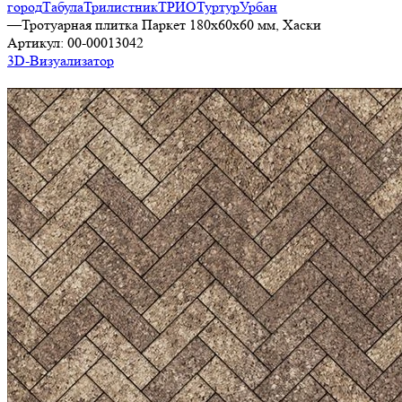
город
Табула
Трилистник
ТРИО
Туртур
Урбан
—
Тротуарная плитка Паркет 180х60х60 мм, Хаски
Артикул:
00-00013042
3D-Визуализатор