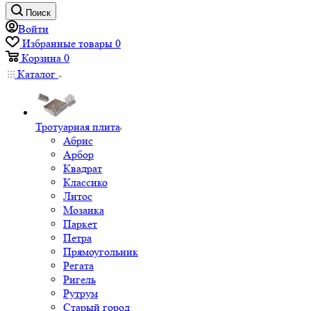
Поиск
Войти
Избранные товары
0
Корзина
0
Каталог
Тротуарная плита
Абрис
Арбор
Квадрат
Классико
Литос
Мозаика
Паркет
Петра
Прямоугольник
Регата
Ригель
Рутрум
Старый город