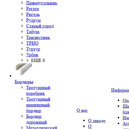
Прямоугольник
Регата
Ригель
Рутрум
Старый город
Табула
Трилистник
ТРИО
Туртур
Урбан
+ ЕЩЕ 8
Бордюры
Тротуарный
Информ
поребрик
Тротуарный
Оп
шарнирный
Шк
О нас
бордюр
бл
Бордюр
На
О заводе
дорожный
Ат
О
Металлический