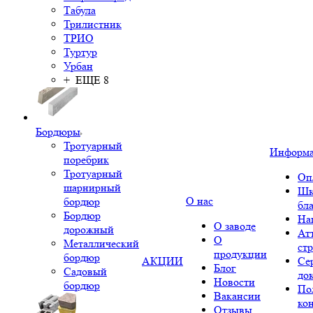
Табула
Трилистник
ТРИО
Туртур
Урбан
+ ЕЩЕ 8
Бордюры
Тротуарный
Информ
поребрик
Тротуарный
Оп
шарнирный
Шк
О нас
бордюр
бл
Бордюр
На
О заводе
дорожный
Ат
О
Металлический
ст
продукции
бордюр
АКЦИИ
Се
Блог
Садовый
до
Новости
бордюр
По
Вакансии
ко
Отзывы