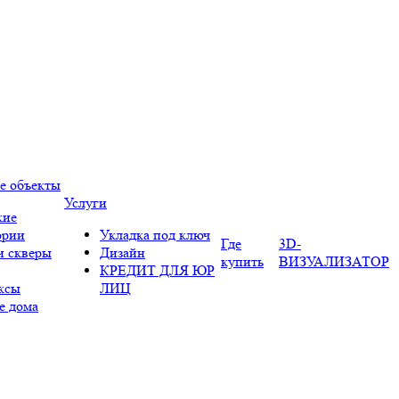
е объекты
Услуги
кие
ории
Укладка под ключ
Где
3D-
и скверы
Дизайн
купить
ВИЗУАЛИЗАТОР
КРЕДИТ ДЛЯ ЮР
ксы
ЛИЦ
е дома