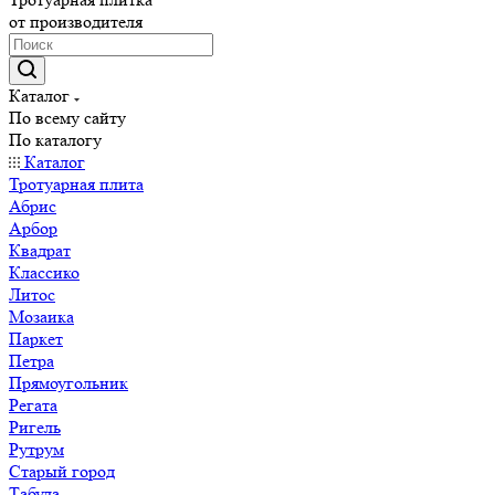
от производителя
Каталог
По всему сайту
По каталогу
Каталог
Тротуарная плита
Абрис
Арбор
Квадрат
Классико
Литос
Мозаика
Паркет
Петра
Прямоугольник
Регата
Ригель
Рутрум
Старый город
Табула