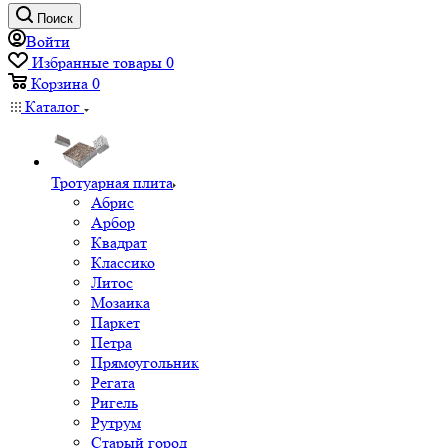
Поиск
Войти
Избранные товары
0
Корзина
0
Каталог
Тротуарная плита
Абрис
Арбор
Квадрат
Классико
Литос
Мозаика
Паркет
Петра
Прямоугольник
Регата
Ригель
Рутрум
Старый город