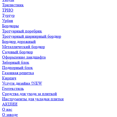
Трилистник
ТРИО
Туртур
Урбан
Бордюры
Тротуарный поребрик
Тротуарный шарнирный бордюр
Бордюр дорожный
Металлический бордюр
Садовый бордюр
Оформление ландшафта
Заборный блок
Подпорный блок
Газонная решетка
Кирпич
Услуги дизайна !NEW
Геотекстиль
Средства для ухода за плиткой
Инструменты для укладки плитки
АКЦИИ
О нас
О заводе