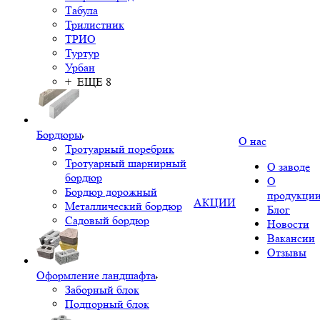
Табула
Трилистник
ТРИО
Туртур
Урбан
+ ЕЩЕ 8
Бордюры
О нас
Тротуарный поребрик
Тротуарный шарнирный
О заводе
бордюр
О
Бордюр дорожный
продукци
АКЦИИ
Металлический бордюр
Блог
Садовый бордюр
Новости
Вакансии
Отзывы
Оформление ландшафта
Заборный блок
Подпорный блок