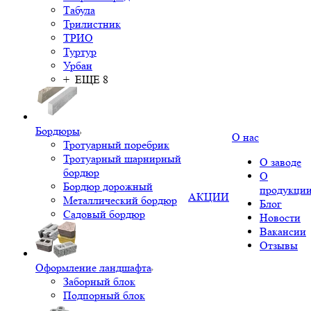
Табула
Трилистник
ТРИО
Туртур
Урбан
+ ЕЩЕ 8
Бордюры
О нас
Тротуарный поребрик
Тротуарный шарнирный
О заводе
бордюр
О
Бордюр дорожный
продукци
АКЦИИ
Металлический бордюр
Блог
Садовый бордюр
Новости
Вакансии
Отзывы
Оформление ландшафта
Заборный блок
Подпорный блок