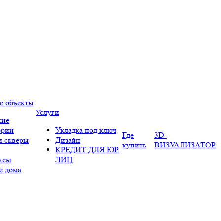
е объекты
Услуги
кие
ории
Укладка под ключ
Где
3D-
и скверы
Дизайн
купить
ВИЗУАЛИЗАТОР
КРЕДИТ ДЛЯ ЮР
ксы
ЛИЦ
е дома