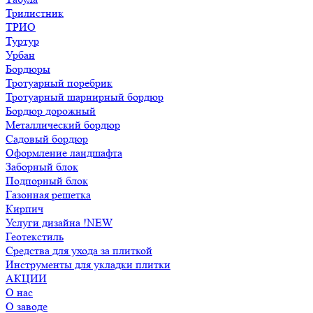
Трилистник
ТРИО
Туртур
Урбан
Бордюры
Тротуарный поребрик
Тротуарный шарнирный бордюр
Бордюр дорожный
Металлический бордюр
Садовый бордюр
Оформление ландшафта
Заборный блок
Подпорный блок
Газонная решетка
Кирпич
Услуги дизайна !NEW
Геотекстиль
Средства для ухода за плиткой
Инструменты для укладки плитки
АКЦИИ
О нас
О заводе