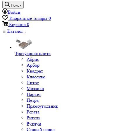
Поиск
Войти
Избранные товары
0
Корзина
0
Каталог
Тротуарная плита
Абрис
Арбор
Квадрат
Классико
Литос
Мозаика
Паркет
Петра
Прямоугольник
Регата
Ригель
Рутрум
Старый город