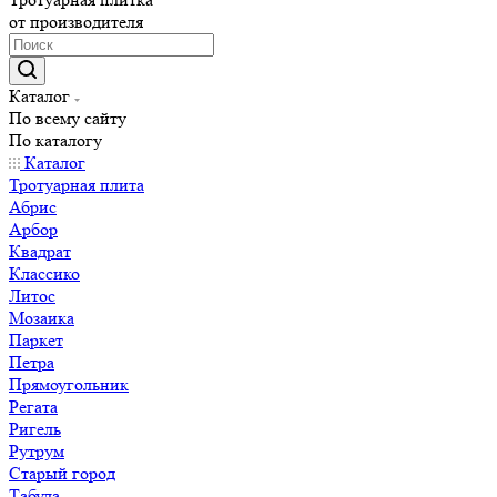
от производителя
Каталог
По всему сайту
По каталогу
Каталог
Тротуарная плита
Абрис
Арбор
Квадрат
Классико
Литос
Мозаика
Паркет
Петра
Прямоугольник
Регата
Ригель
Рутрум
Старый город
Табула