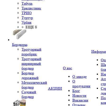
Табула
Трилистник
ТРИО
Туртур
Урбан
+ ЕЩЕ 8
Бордюры
Тротуарный
Информ
поребрик
Тротуарный
Оп
шарнирный
Шк
О нас
бордюр
бл
Бордюр
На
О заводе
дорожный
Ат
О
Металлический
ст
продукции
бордюр
АКЦИИ
Се
Блог
Садовый
до
Новости
бордюр
По
Вакансии
ко
Отзывы