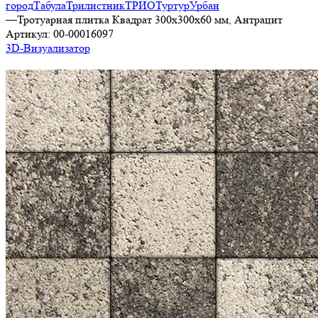
город
Табула
Трилистник
ТРИО
Туртур
Урбан
—
Тротуарная плитка Квадрат 300х300х60 мм, Антрацит
Артикул:
00-00016097
3D-Визуализатор