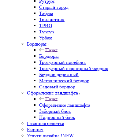
Рутрум
Старый город
Табула
Трилистник
ТРИО
Туртур
Урбан
Бордюры
Назад
Бордюры
Тротуарный поребрик
Тротуарный шарнирный бордюр
Бордюр дорожный
Металлический бордюр
Садовый бордюр
Оформление ландшафта
Назад
Оформление ландшафта
Заборный блок
Подпорный блок
Газонная решетка
Кирпич
Услуги дизайна !NEW