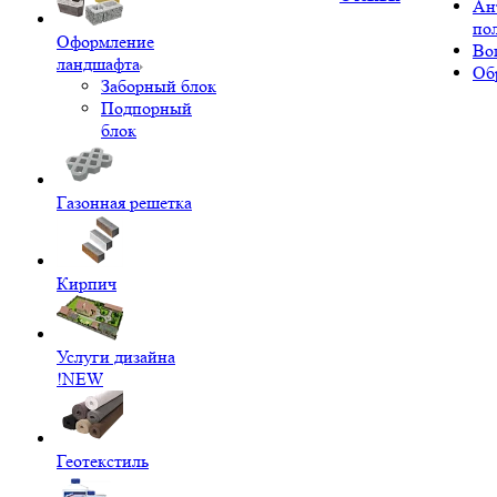
Ан
по
Оформление
Во
ландшафта
Об
Заборный блок
Подпорный
блок
Газонная решетка
Кирпич
Услуги дизайна
!NEW
Геотекстиль