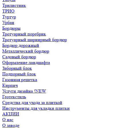
Трилистник
ТРИО
Туртур
Урбан
Бордюры
Тротуарный поребрик
Тротуарный шарнирный бордюр
Бордюр дорожный
Металлический бордюр
Садовый бордюр
Оформление ландшафта
Заборный блок
Подпорный блок
Газонная решетка
Кирпич
Услуги дизайна !NEW
Геотекстиль
Средства для ухода за плиткой
Инструменты для укладки плитки
АКЦИИ
О нас
О заводе