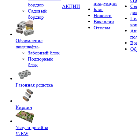
ст
продукции
бордюр
АКЦИИ
Се
Блог
Садовый
до
Новости
бордюр
По
Вакансии
ко
Отзывы
Ан
по
Оформление
Во
ландшафта
Об
Заборный блок
Подпорный
блок
Газонная решетка
Кирпич
Услуги дизайна
!NEW