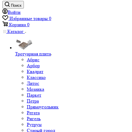
Поиск
Войти
Избранные товары
0
Корзина
0
Каталог
Тротуарная плита
Абрис
Арбор
Квадрат
Классико
Литос
Мозаика
Паркет
Петра
Прямоугольник
Регата
Ригель
Рутрум
Старый город