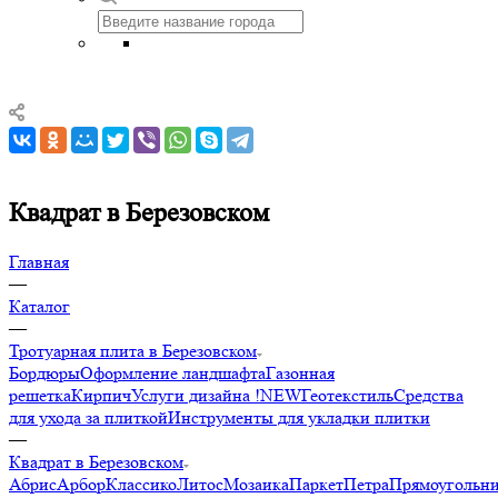
Квадрат в Березовском
Главная
—
Каталог
—
Тротуарная плита в Березовском
Бордюры
Оформление ландшафта
Газонная
решетка
Кирпич
Услуги дизайна !NEW
Геотекстиль
Средства
для ухода за плиткой
Инструменты для укладки плитки
—
Квадрат в Березовском
Абрис
Арбор
Классико
Литос
Мозаика
Паркет
Петра
Прямоугольн