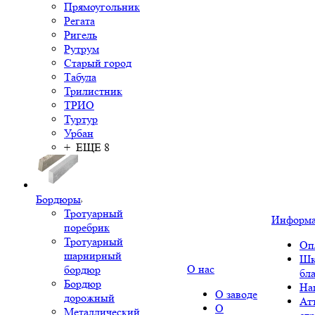
Прямоугольник
Регата
Ригель
Рутрум
Старый город
Табула
Трилистник
ТРИО
Туртур
Урбан
+ ЕЩЕ 8
Бордюры
Тротуарный
Информ
поребрик
Тротуарный
Оп
шарнирный
Шк
О нас
бордюр
бл
Бордюр
На
О заводе
дорожный
Ат
О
Металлический