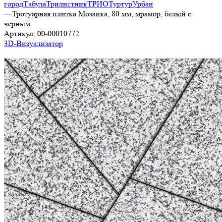
город
Табула
Трилистник
ТРИО
Туртур
Урбан
—
Тротуарная плитка Мозаика, 80 мм, мрамор, белый с
черным
Артикул:
00-00010772
3D-Визуализатор