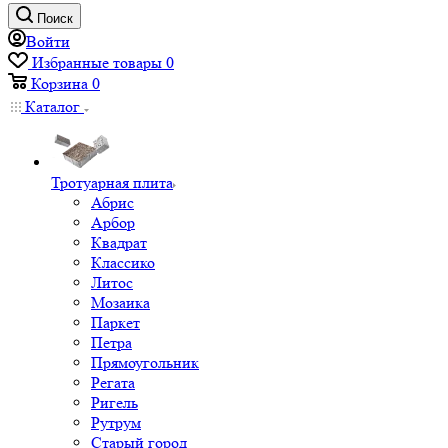
Поиск
Войти
Избранные товары
0
Корзина
0
Каталог
Тротуарная плита
Абрис
Арбор
Квадрат
Классико
Литос
Мозаика
Паркет
Петра
Прямоугольник
Регата
Ригель
Рутрум
Старый город