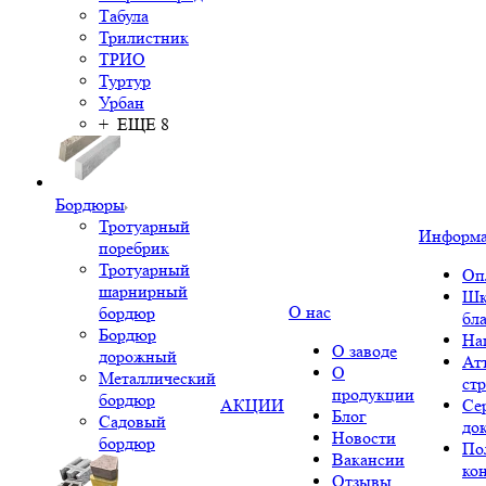
Табула
Трилистник
ТРИО
Туртур
Урбан
+ ЕЩЕ 8
Бордюры
Тротуарный
Информ
поребрик
Тротуарный
Оп
шарнирный
Шк
О нас
бордюр
бл
Бордюр
На
О заводе
дорожный
Ат
О
Металлический
ст
продукции
бордюр
АКЦИИ
Се
Блог
Садовый
до
Новости
бордюр
По
Вакансии
ко
Отзывы