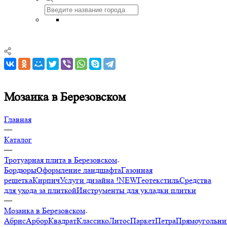
Мозаика в Березовском
Главная
—
Каталог
—
Тротуарная плита в Березовском
Бордюры
Оформление ландшафта
Газонная
решетка
Кирпич
Услуги дизайна !NEW
Геотекстиль
Средства
для ухода за плиткой
Инструменты для укладки плитки
—
Мозаика в Березовском
Абрис
Арбор
Квадрат
Классико
Литос
Паркет
Петра
Прямоугольни