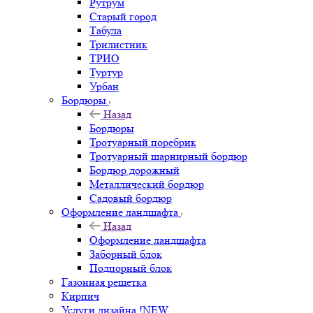
Рутрум
Старый город
Табула
Трилистник
ТРИО
Туртур
Урбан
Бордюры
Назад
Бордюры
Тротуарный поребрик
Тротуарный шарнирный бордюр
Бордюр дорожный
Металлический бордюр
Садовый бордюр
Оформление ландшафта
Назад
Оформление ландшафта
Заборный блок
Подпорный блок
Газонная решетка
Кирпич
Услуги дизайна !NEW