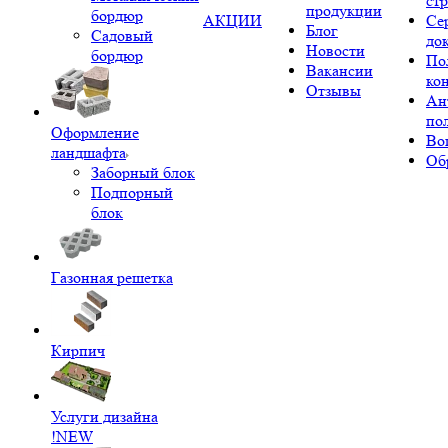
ст
продукции
бордюр
АКЦИИ
Се
Блог
Садовый
до
Новости
бордюр
По
Вакансии
ко
Отзывы
Ан
по
Оформление
Во
ландшафта
Об
Заборный блок
Подпорный
блок
Газонная решетка
Кирпич
Услуги дизайна
!NEW