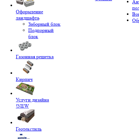
Ан
по
Оформление
Во
ландшафта
Об
Заборный блок
Подпорный
блок
Газонная решетка
Кирпич
Услуги дизайна
!NEW
Геотекстиль