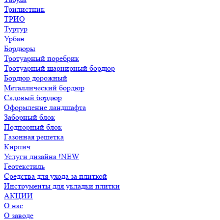
Трилистник
ТРИО
Туртур
Урбан
Бордюры
Тротуарный поребрик
Тротуарный шарнирный бордюр
Бордюр дорожный
Металлический бордюр
Садовый бордюр
Оформление ландшафта
Заборный блок
Подпорный блок
Газонная решетка
Кирпич
Услуги дизайна !NEW
Геотекстиль
Средства для ухода за плиткой
Инструменты для укладки плитки
АКЦИИ
О нас
О заводе