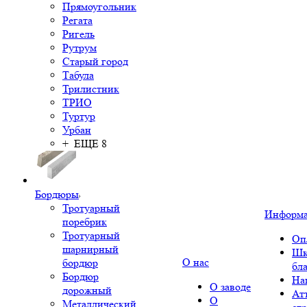
Прямоугольник
Регата
Ригель
Рутрум
Старый город
Табула
Трилистник
ТРИО
Туртур
Урбан
+ ЕЩЕ 8
Бордюры
Тротуарный
Информ
поребрик
Тротуарный
Оп
шарнирный
Шк
О нас
бордюр
бл
Бордюр
На
О заводе
дорожный
Ат
О
Металлический