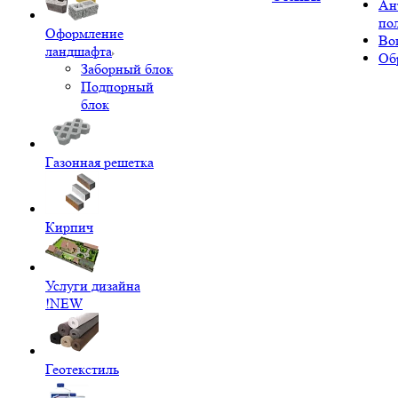
Ан
по
Оформление
Во
ландшафта
Об
Заборный блок
Подпорный
блок
Газонная решетка
Кирпич
Услуги дизайна
!NEW
Геотекстиль