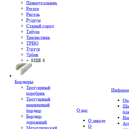
Прямоугольник
Регата
Ригель
Рутрум
Старый город
Табула
Трилистник
ТРИО
Туртур
Урбан
+ ЕЩЕ 8
Бордюры
Тротуарный
Информ
поребрик
Тротуарный
Оп
шарнирный
Шк
О нас
бордюр
бл
Бордюр
На
О заводе
дорожный
Ат
О
Металлический