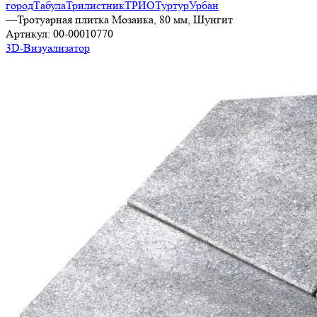
город
Табула
Трилистник
ТРИО
Туртур
Урбан
—
Тротуарная плитка Мозаика, 80 мм, Шунгит
Артикул:
00-00010770
3D-Визуализатор