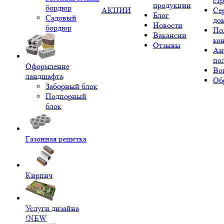
ст
продукции
бордюр
АКЦИИ
Се
Блог
Садовый
до
Новости
бордюр
По
Вакансии
ко
Отзывы
Ан
по
Оформление
Во
ландшафта
Об
Заборный блок
Подпорный
блок
Газонная решетка
Кирпич
Услуги дизайна
!NEW