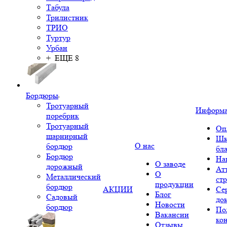
Табула
Трилистник
ТРИО
Туртур
Урбан
+ ЕЩЕ 8
Бордюры
Тротуарный
Информ
поребрик
Тротуарный
Оп
шарнирный
Шк
О нас
бордюр
бл
Бордюр
На
О заводе
дорожный
Ат
О
Металлический
ст
продукции
бордюр
АКЦИИ
Се
Блог
Садовый
до
Новости
бордюр
По
Вакансии
ко
Отзывы