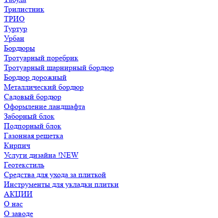
Трилистник
ТРИО
Туртур
Урбан
Бордюры
Тротуарный поребрик
Тротуарный шарнирный бордюр
Бордюр дорожный
Металлический бордюр
Садовый бордюр
Оформление ландшафта
Заборный блок
Подпорный блок
Газонная решетка
Кирпич
Услуги дизайна !NEW
Геотекстиль
Средства для ухода за плиткой
Инструменты для укладки плитки
АКЦИИ
О нас
О заводе