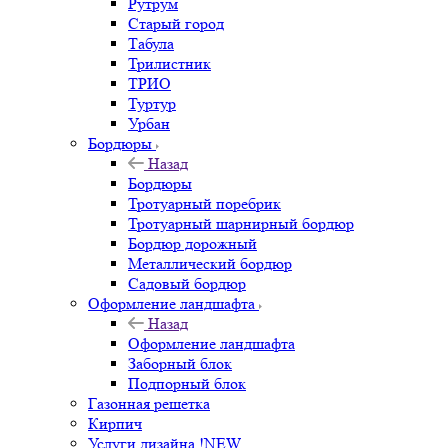
Рутрум
Старый город
Табула
Трилистник
ТРИО
Туртур
Урбан
Бордюры
Назад
Бордюры
Тротуарный поребрик
Тротуарный шарнирный бордюр
Бордюр дорожный
Металлический бордюр
Садовый бордюр
Оформление ландшафта
Назад
Оформление ландшафта
Заборный блок
Подпорный блок
Газонная решетка
Кирпич
Услуги дизайна !NEW