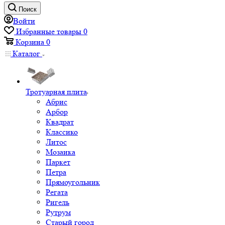
Поиск
Войти
Избранные товары
0
Корзина
0
Каталог
Тротуарная плита
Абрис
Арбор
Квадрат
Классико
Литос
Мозаика
Паркет
Петра
Прямоугольник
Регата
Ригель
Рутрум
Старый город