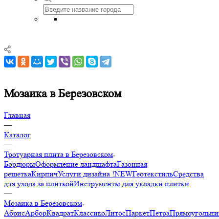
Мозаика в Березовском
Главная
—
Каталог
—
Тротуарная плита в Березовском
Бордюры
Оформление ландшафта
Газонная
решетка
Кирпич
Услуги дизайна !NEW
Геотекстиль
Средства
для ухода за плиткой
Инструменты для укладки плитки
—
Мозаика в Березовском
Абрис
Арбор
Квадрат
Классико
Литос
Паркет
Петра
Прямоугольни