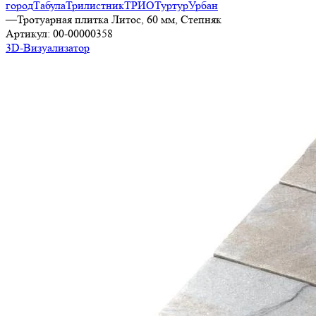
город
Табула
Трилистник
ТРИО
Туртур
Урбан
—
Тротуарная плитка Литос, 60 мм, Степняк
Артикул:
00-00000358
3D-Визуализатор