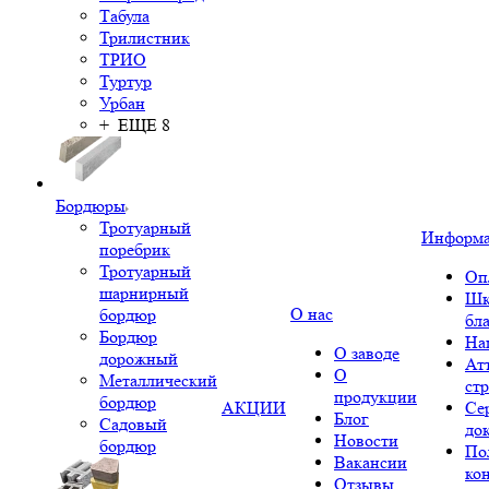
Табула
Трилистник
ТРИО
Туртур
Урбан
+ ЕЩЕ 8
Бордюры
Тротуарный
Информ
поребрик
Тротуарный
Оп
шарнирный
Шк
О нас
бордюр
бл
Бордюр
На
О заводе
дорожный
Ат
О
Металлический
ст
продукции
бордюр
АКЦИИ
Се
Блог
Садовый
до
Новости
бордюр
По
Вакансии
ко
Отзывы