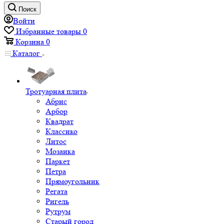
Поиск
Войти
Избранные товары
0
Корзина
0
Каталог
Тротуарная плита
Абрис
Арбор
Квадрат
Классико
Литос
Мозаика
Паркет
Петра
Прямоугольник
Регата
Ригель
Рутрум
Старый город