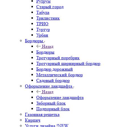
Рутрум
Старый город
Табула
Трилистник
ТРИО
Туртур
Урбан
Бордюры
Назад
Бордюры
Тротуарный поребрик
Тротуарный шарнирный бордюр
Бордюр дорожный
Металлический бордюр
Садовый бордюр
Оформление ландшафта
Назад
Оформление ландшафта
Заборный блок
Подпорный блок
Газонная решетка
Кирпич
Услуги дизайна !NEW