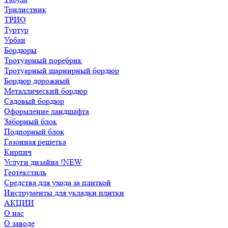
Трилистник
ТРИО
Туртур
Урбан
Бордюры
Тротуарный поребрик
Тротуарный шарнирный бордюр
Бордюр дорожный
Металлический бордюр
Садовый бордюр
Оформление ландшафта
Заборный блок
Подпорный блок
Газонная решетка
Кирпич
Услуги дизайна !NEW
Геотекстиль
Средства для ухода за плиткой
Инструменты для укладки плитки
АКЦИИ
О нас
О заводе