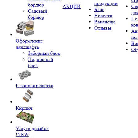
ст
продукции
бордюр
АКЦИИ
Се
Блог
Садовый
до
Новости
бордюр
По
Вакансии
ко
Отзывы
Ан
по
Оформление
Во
ландшафта
Об
Заборный блок
Подпорный
блок
Газонная решетка
Кирпич
Услуги дизайна
!NEW