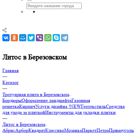
Литос в Березовском
Главная
—
Каталог
—
Тротуарная плита в Березовском
Бордюры
Оформление ландшафта
Газонная
решетка
Кирпич
Услуги дизайна !NEW
Геотекстиль
Средства
для ухода за плиткой
Инструменты для укладки плитки
—
Литос в Березовском
Абрис
Арбор
Квадрат
Классико
Мозаика
Паркет
Петра
Прямоуголь