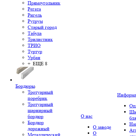
Прямоугольник
Регата
Ригель
Рутрум
Старый город
Табула
Трилистник
ТРИО
Туртур
Урбан
+ ЕЩЕ 8
Бордюры
Тротуарный
Информ
поребрик
Тротуарный
Оп
шарнирный
Шк
О нас
бордюр
бл
Бордюр
На
О заводе
дорожный
Ат
О
Металлический