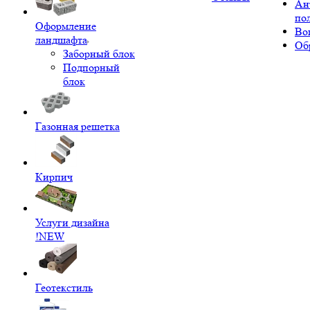
Ан
по
Оформление
Во
ландшафта
Об
Заборный блок
Подпорный
блок
Газонная решетка
Кирпич
Услуги дизайна
!NEW
Геотекстиль