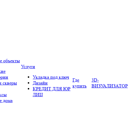
е объекты
Услуги
кие
ории
Укладка под ключ
Где
3D-
и скверы
Дизайн
купить
ВИЗУАЛИЗАТОР
КРЕДИТ ДЛЯ ЮР
ксы
ЛИЦ
е дома