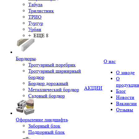
Табула
Трилистник
ТРИО
Туртур
Урбан
+ ЕЩЕ 8
Бордюры
О нас
Тротуарный поребрик
Тротуарный шарнирный
О заводе
бордюр
О
Бордюр дорожный
продукци
АКЦИИ
Металлический бордюр
Блог
Садовый бордюр
Новости
Вакансии
Отзывы
Оформление ландшафта
Заборный блок
Подпорный блок