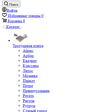
Поиск
Войти
Избранные товары
0
Корзина
0
Каталог
Тротуарная плита
Абрис
Арбор
Квадрат
Классико
Литос
Мозаика
Паркет
Петра
Прямоугольник
Регата
Ригель
Рутрум
Старый город