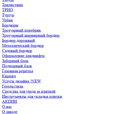
Трилистник
ТРИО
Туртур
Урбан
Бордюры
Тротуарный поребрик
Тротуарный шарнирный бордюр
Бордюр дорожный
Металлический бордюр
Садовый бордюр
Оформление ландшафта
Заборный блок
Подпорный блок
Газонная решетка
Кирпич
Услуги дизайна !NEW
Геотекстиль
Средства для ухода за плиткой
Инструменты для укладки плитки
АКЦИИ
О нас
О заводе