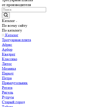
от производителя
Каталог
По всему сайту
По каталогу
Каталог
Тротуарная плита
Абрис
Арбор
Квадрат
Классико
Литос
Мозаика
Паркет
Петра
Прямоугольник
Регата
Ригель
Рутрум
Старый город
Табула