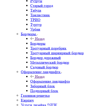
Рутрум
Старый город
Табула
Трилистник
ТРИО
Туртур
Урбан
Бордюры
Назад
Бордюры
Тротуарный поребрик
Тротуарный шарнирный бордюр
Бордюр дорожный
Металлический бордюр
Садовый бордюр
Оформление ландшафта
Назад
Оформление ландшафта
Заборный блок
Подпорный блок
Газонная решетка
Кирпич
Услуги дизайна !NEW