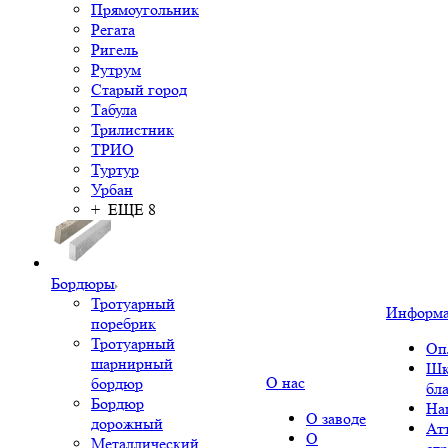
Прямоугольник
Регата
Ригель
Рутрум
Старый город
Табула
Трилистник
ТРИО
Туртур
Урбан
+ ЕЩЕ 8
Бордюры
Тротуарный
Информ
поребрик
Тротуарный
Оп
шарнирный
Шк
О нас
бордюр
бл
Бордюр
На
О заводе
дорожный
Ат
О
Металлический