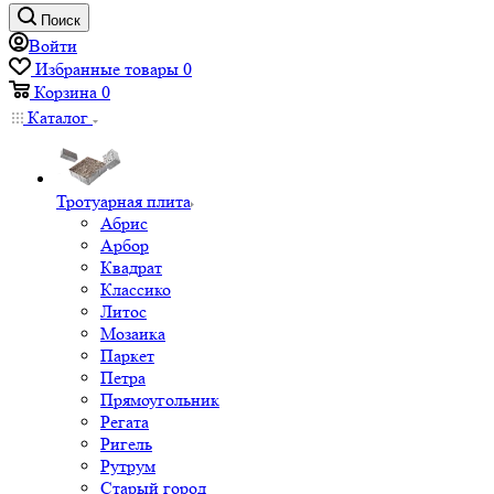
Поиск
Войти
Избранные товары
0
Корзина
0
Каталог
Тротуарная плита
Абрис
Арбор
Квадрат
Классико
Литос
Мозаика
Паркет
Петра
Прямоугольник
Регата
Ригель
Рутрум
Старый город