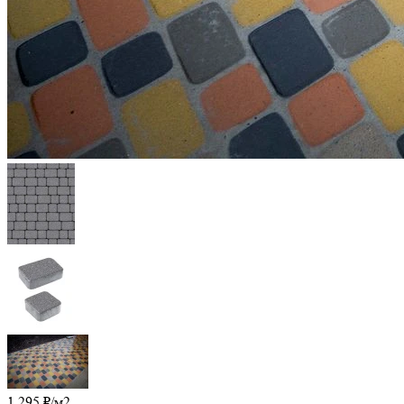
1 295
₽
/м2