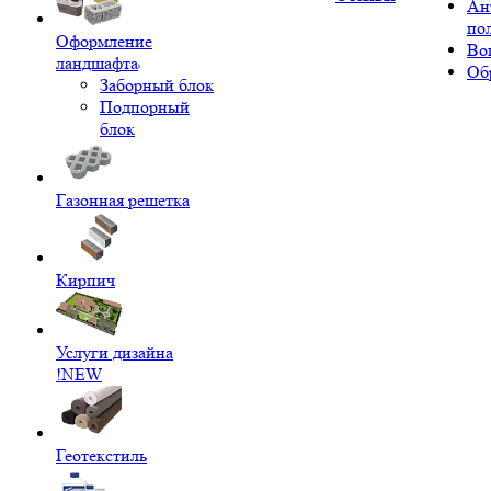
Ан
по
Оформление
Во
ландшафта
Об
Заборный блок
Подпорный
блок
Газонная решетка
Кирпич
Услуги дизайна
!NEW
Геотекстиль