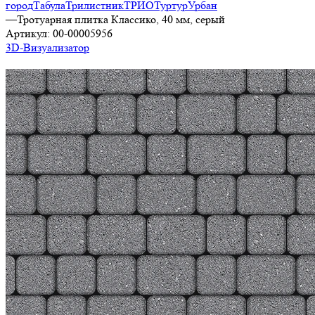
город
Табула
Трилистник
ТРИО
Туртур
Урбан
—
Тротуарная плитка Классико, 40 мм, серый
Артикул:
00-00005956
3D-Визуализатор