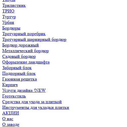
Трилистник
ТРИО
Туртур
Урбан
Бордюры
Тротуарный поребрик
Тротуарный шарнирный бордюр
Бордюр дорожный
Металлический бордюр
Садовый бордюр
Оформление ландшафта
Заборный блок
Подпорный блок
Газонная решетка
Кирпич
Услуги дизайна !NEW
Геотекстиль
Средства для ухода за плиткой
Инструменты для укладки плитки
АКЦИИ
О нас
О заводе