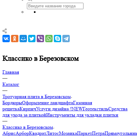
Классико в Березовском
Главная
—
Каталог
—
Тротуарная плита в Березовском
Бордюры
Оформление ландшафта
Газонная
решетка
Кирпич
Услуги дизайна !NEW
Геотекстиль
Средства
для ухода за плиткой
Инструменты для укладки плитки
—
Классико в Березовском
Абрис
Арбор
Квадрат
Литос
Мозаика
Паркет
Петра
Прямоугольни