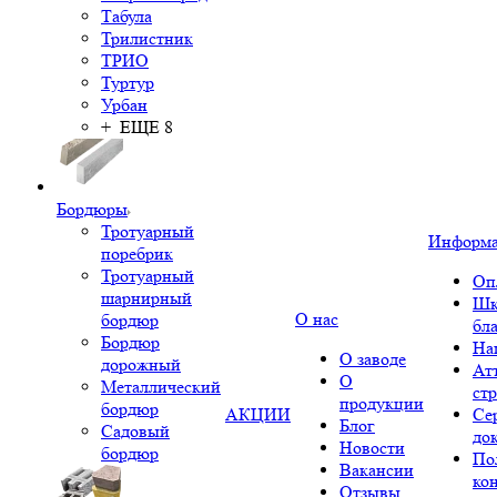
Табула
Трилистник
ТРИО
Туртур
Урбан
+ ЕЩЕ 8
Бордюры
Тротуарный
Информ
поребрик
Тротуарный
Оп
шарнирный
Шк
О нас
бордюр
бл
Бордюр
На
О заводе
дорожный
Ат
О
Металлический
ст
продукции
бордюр
АКЦИИ
Се
Блог
Садовый
до
Новости
бордюр
По
Вакансии
ко
Отзывы