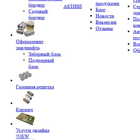
ст
продукции
бордюр
АКЦИИ
Се
Блог
Садовый
до
Новости
бордюр
По
Вакансии
ко
Отзывы
Ан
по
Оформление
Во
ландшафта
Об
Заборный блок
Подпорный
блок
Газонная решетка
Кирпич
Услуги дизайна
!NEW