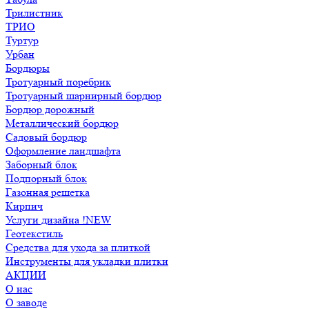
Трилистник
ТРИО
Туртур
Урбан
Бордюры
Тротуарный поребрик
Тротуарный шарнирный бордюр
Бордюр дорожный
Металлический бордюр
Садовый бордюр
Оформление ландшафта
Заборный блок
Подпорный блок
Газонная решетка
Кирпич
Услуги дизайна !NEW
Геотекстиль
Средства для ухода за плиткой
Инструменты для укладки плитки
АКЦИИ
О нас
О заводе