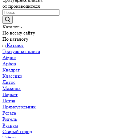
от производителя
Каталог
По всему сайту
По каталогу
Каталог
Тротуарная плита
Абрис
Арбор
Квадрат
Классико
Литос
Мозаика
Паркет
Петра
Прямоугольник
Регата
Ригель
Рутрум
Старый город
Табула