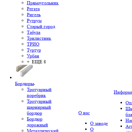
Прямоугольник
Регата
Ригель
Рутрум
Старый город
Табула
Трилистник
ТРИО
Туртур
Урбан
+ ЕЩЕ 8
Бордюры
Тротуарный
Информ
поребрик
Тротуарный
Оп
шарнирный
Шк
О нас
бордюр
бл
Бордюр
На
О заводе
дорожный
Ат
О
Металлический