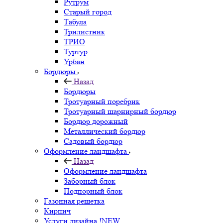
Рутрум
Старый город
Табула
Трилистник
ТРИО
Туртур
Урбан
Бордюры
Назад
Бордюры
Тротуарный поребрик
Тротуарный шарнирный бордюр
Бордюр дорожный
Металлический бордюр
Садовый бордюр
Оформление ландшафта
Назад
Оформление ландшафта
Заборный блок
Подпорный блок
Газонная решетка
Кирпич
Услуги дизайна !NEW