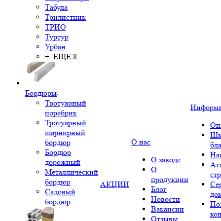
Табула
Трилистник
ТРИО
Туртур
Урбан
+ ЕЩЕ 8
Бордюры
Тротуарный
Информ
поребрик
Тротуарный
Оп
шарнирный
Шк
О нас
бордюр
бл
Бордюр
На
О заводе
дорожный
Ат
О
Металлический
ст
продукции
бордюр
АКЦИИ
Се
Блог
Садовый
до
Новости
бордюр
По
Вакансии
ко
Отзывы