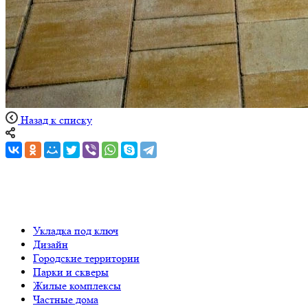
Назад к списку
Укладка под ключ
Дизайн
Городские территории
Парки и скверы
Жилые комплексы
Частные дома