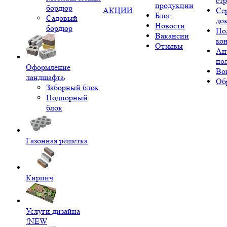
ст
продукции
бордюр
АКЦИИ
Се
Блог
Садовый
до
Новости
бордюр
По
Вакансии
ко
Отзывы
Ан
по
Оформление
Во
ландшафта
Об
Заборный блок
Подпорный
блок
Газонная решетка
Кирпич
Услуги дизайна
!NEW