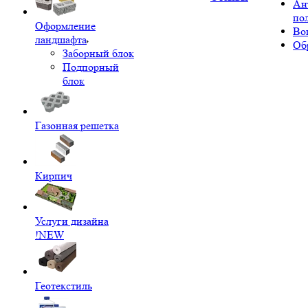
Ан
по
Оформление
Во
ландшафта
Об
Заборный блок
Подпорный
блок
Газонная решетка
Кирпич
Услуги дизайна
!NEW
Геотекстиль