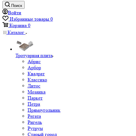
Поиск
Войти
Избранные товары
0
Корзина
0
Каталог
Тротуарная плита
Абрис
Арбор
Квадрат
Классико
Литос
Мозаика
Паркет
Петра
Прямоугольник
Регата
Ригель
Рутрум
Старый город