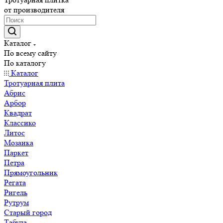
от производителя
Каталог
По всему сайту
По каталогу
Каталог
Тротуарная плита
Абрис
Арбор
Квадрат
Классико
Литос
Мозаика
Паркет
Петра
Прямоугольник
Регата
Ригель
Рутрум
Старый город
Табула