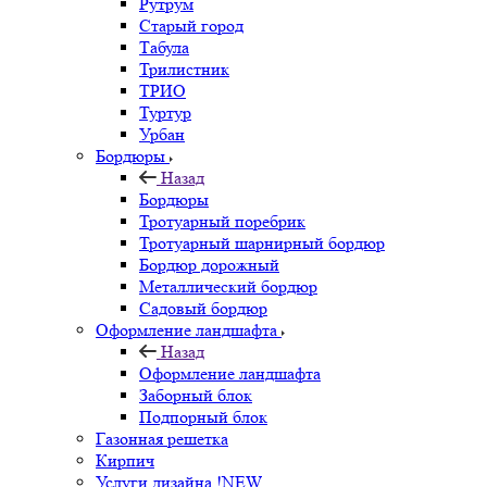
Рутрум
Старый город
Табула
Трилистник
ТРИО
Туртур
Урбан
Бордюры
Назад
Бордюры
Тротуарный поребрик
Тротуарный шарнирный бордюр
Бордюр дорожный
Металлический бордюр
Садовый бордюр
Оформление ландшафта
Назад
Оформление ландшафта
Заборный блок
Подпорный блок
Газонная решетка
Кирпич
Услуги дизайна !NEW