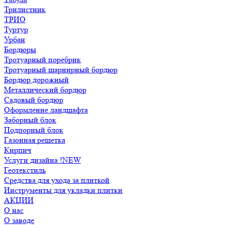
Трилистник
ТРИО
Туртур
Урбан
Бордюры
Тротуарный поребрик
Тротуарный шарнирный бордюр
Бордюр дорожный
Металлический бордюр
Садовый бордюр
Оформление ландшафта
Заборный блок
Подпорный блок
Газонная решетка
Кирпич
Услуги дизайна !NEW
Геотекстиль
Средства для ухода за плиткой
Инструменты для укладки плитки
АКЦИИ
О нас
О заводе