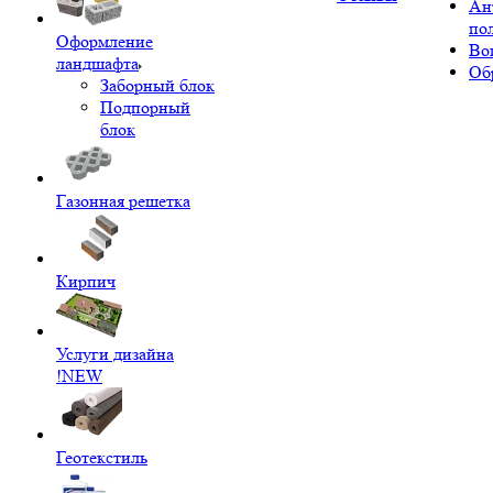
Ан
по
Оформление
Во
ландшафта
Об
Заборный блок
Подпорный
блок
Газонная решетка
Кирпич
Услуги дизайна
!NEW
Геотекстиль