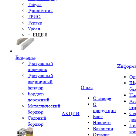
Табула
Трилистник
ТРИО
Туртур
Урбан
+ ЕЩЕ 8
Бордюры
Тротуарный
Информ
поребрик
Тротуарный
Оп
шарнирный
Шк
О нас
бордюр
бл
Бордюр
На
О заводе
дорожный
Ат
О
Металлический
ст
продукции
бордюр
АКЦИИ
Се
Блог
Садовый
до
Новости
бордюр
По
Вакансии
ко
Отзывы