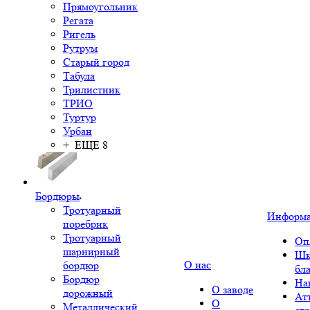
Прямоугольник
Регата
Ригель
Рутрум
Старый город
Табула
Трилистник
ТРИО
Туртур
Урбан
+ ЕЩЕ 8
Бордюры
Тротуарный
Информ
поребрик
Тротуарный
Оп
шарнирный
Шк
О нас
бордюр
бл
Бордюр
На
О заводе
дорожный
Ат
О
Металлический