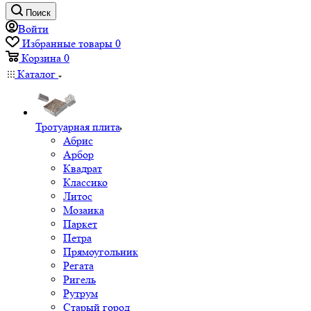
Поиск
Войти
Избранные товары
0
Корзина
0
Каталог
Тротуарная плита
Абрис
Арбор
Квадрат
Классико
Литос
Мозаика
Паркет
Петра
Прямоугольник
Регата
Ригель
Рутрум
Старый город