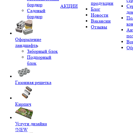
ст
продукции
бордюр
АКЦИИ
Се
Блог
Садовый
до
Новости
бордюр
По
Вакансии
ко
Отзывы
Ан
по
Оформление
Во
ландшафта
Об
Заборный блок
Подпорный
блок
Газонная решетка
Кирпич
Услуги дизайна
!NEW