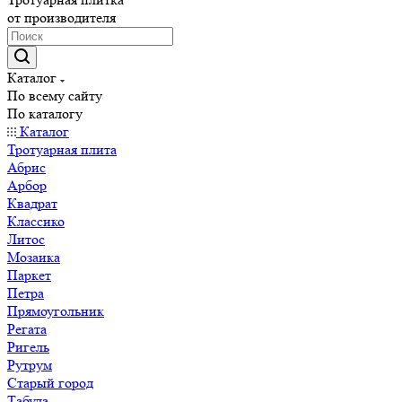
от производителя
Каталог
По всему сайту
По каталогу
Каталог
Тротуарная плита
Абрис
Арбор
Квадрат
Классико
Литос
Мозаика
Паркет
Петра
Прямоугольник
Регата
Ригель
Рутрум
Старый город
Табула