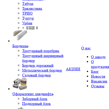
Табула
Трилистник
ТРИО
Туртур
Урбан
+ ЕЩЕ 8
Бордюры
О нас
Тротуарный поребрик
Тротуарный шарнирный
О заводе
бордюр
О
Бордюр дорожный
продукци
АКЦИИ
Металлический бордюр
Блог
Садовый бордюр
Новости
Вакансии
Отзывы
Оформление ландшафта
Заборный блок
Подпорный блок