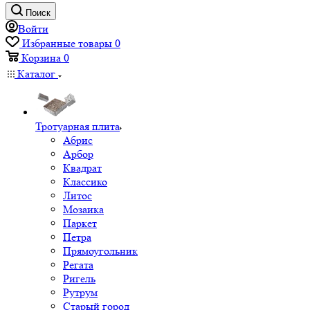
Поиск
Войти
Избранные товары
0
Корзина
0
Каталог
Тротуарная плита
Абрис
Арбор
Квадрат
Классико
Литос
Мозаика
Паркет
Петра
Прямоугольник
Регата
Ригель
Рутрум
Старый город