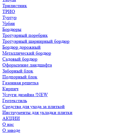
Трилистник
ТРИО
Туртур
Урбан
Бордюры
Тротуарный поребрик
Тротуарный шарнирный бордюр
Бордюр дорожный
Металлический бордюр
Садовый бордюр
Оформление ландшафта
Заборный блок
Подпорный блок
Газонная решетка
Кирпич
Услуги дизайна !NEW
Геотекстиль
Средства для ухода за плиткой
Инструменты для укладки плитки
АКЦИИ
О нас
О заводе