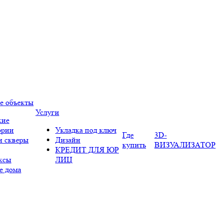
е объекты
Услуги
кие
ории
Укладка под ключ
Где
3D-
и скверы
Дизайн
купить
ВИЗУАЛИЗАТОР
КРЕДИТ ДЛЯ ЮР
ксы
ЛИЦ
е дома