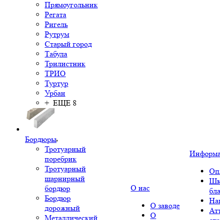
Прямоугольник
Регата
Ригель
Рутрум
Старый город
Табула
Трилистник
ТРИО
Туртур
Урбан
+ ЕЩЕ 8
Бордюры
Тротуарный
Информ
поребрик
Тротуарный
Оп
шарнирный
Шк
О нас
бордюр
бл
Бордюр
На
О заводе
дорожный
Ат
О
Металлический