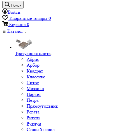
Поиск
Войти
Избранные товары
0
Корзина
0
Каталог
Тротуарная плита
Абрис
Арбор
Квадрат
Классико
Литос
Мозаика
Паркет
Петра
Прямоугольник
Регата
Ригель
Рутрум
Старый город