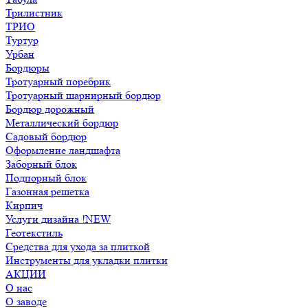
Трилистник
ТРИО
Туртур
Урбан
Бордюры
Тротуарный поребрик
Тротуарный шарнирный бордюр
Бордюр дорожный
Металлический бордюр
Садовый бордюр
Оформление ландшафта
Заборный блок
Подпорный блок
Газонная решетка
Кирпич
Услуги дизайна !NEW
Геотекстиль
Средства для ухода за плиткой
Инструменты для укладки плитки
АКЦИИ
О нас
О заводе