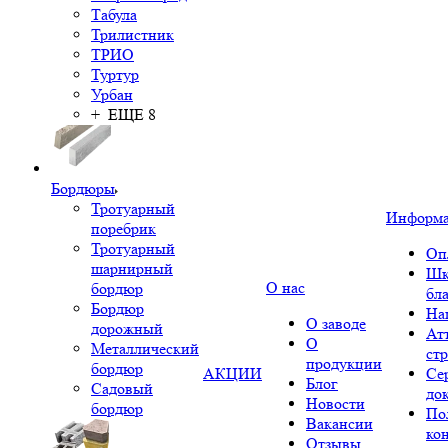
Табула
Трилистник
ТРИО
Туртур
Урбан
+ ЕЩЕ 8
Бордюры
Тротуарный
Информ
поребрик
Тротуарный
Оп
шарнирный
Шк
О нас
бордюр
бл
Бордюр
На
О заводе
дорожный
Ат
О
Металлический
ст
продукции
бордюр
АКЦИИ
Се
Блог
Садовый
до
Новости
бордюр
По
Вакансии
ко
Отзывы