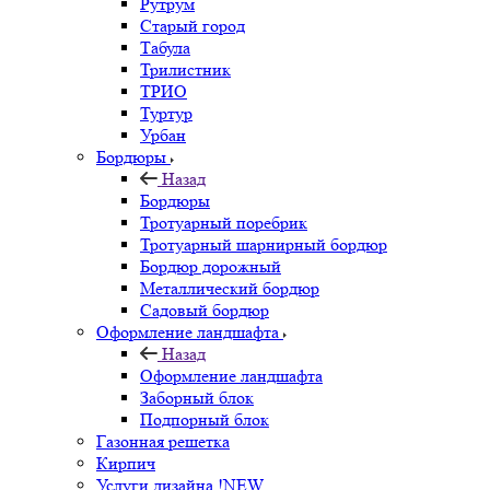
Рутрум
Старый город
Табула
Трилистник
ТРИО
Туртур
Урбан
Бордюры
Назад
Бордюры
Тротуарный поребрик
Тротуарный шарнирный бордюр
Бордюр дорожный
Металлический бордюр
Садовый бордюр
Оформление ландшафта
Назад
Оформление ландшафта
Заборный блок
Подпорный блок
Газонная решетка
Кирпич
Услуги дизайна !NEW