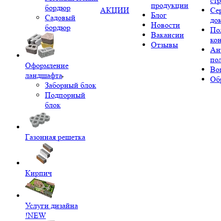
ст
продукции
бордюр
АКЦИИ
Се
Блог
Садовый
до
Новости
бордюр
По
Вакансии
ко
Отзывы
Ан
по
Оформление
Во
ландшафта
Об
Заборный блок
Подпорный
блок
Газонная решетка
Кирпич
Услуги дизайна
!NEW