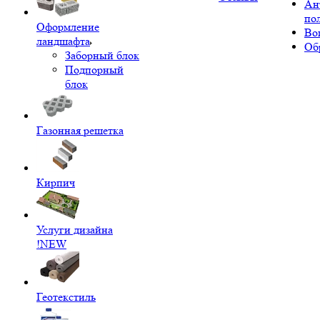
Ан
по
Оформление
Во
ландшафта
Об
Заборный блок
Подпорный
блок
Газонная решетка
Кирпич
Услуги дизайна
!NEW
Геотекстиль