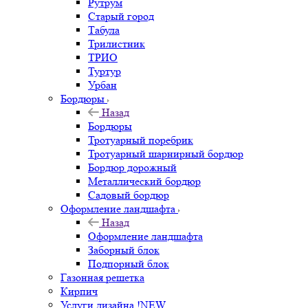
Рутрум
Старый город
Табула
Трилистник
ТРИО
Туртур
Урбан
Бордюры
Назад
Бордюры
Тротуарный поребрик
Тротуарный шарнирный бордюр
Бордюр дорожный
Металлический бордюр
Садовый бордюр
Оформление ландшафта
Назад
Оформление ландшафта
Заборный блок
Подпорный блок
Газонная решетка
Кирпич
Услуги дизайна !NEW