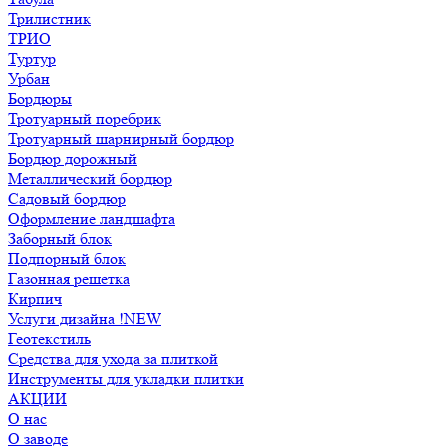
Трилистник
ТРИО
Туртур
Урбан
Бордюры
Тротуарный поребрик
Тротуарный шарнирный бордюр
Бордюр дорожный
Металлический бордюр
Садовый бордюр
Оформление ландшафта
Заборный блок
Подпорный блок
Газонная решетка
Кирпич
Услуги дизайна !NEW
Геотекстиль
Средства для ухода за плиткой
Инструменты для укладки плитки
АКЦИИ
О нас
О заводе