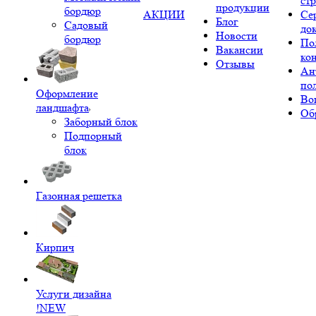
ст
продукции
бордюр
АКЦИИ
Се
Блог
Садовый
до
Новости
бордюр
По
Вакансии
ко
Отзывы
Ан
по
Оформление
Во
ландшафта
Об
Заборный блок
Подпорный
блок
Газонная решетка
Кирпич
Услуги дизайна
!NEW