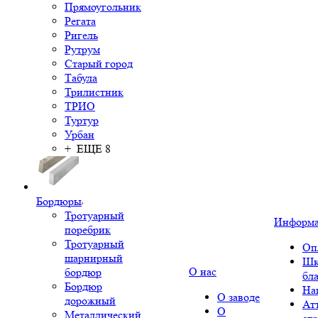
Прямоугольник
Регата
Ригель
Рутрум
Старый город
Табула
Трилистник
ТРИО
Туртур
Урбан
+ ЕЩЕ 8
Бордюры
Тротуарный
Информ
поребрик
Тротуарный
Оп
шарнирный
Шк
О нас
бордюр
бл
Бордюр
На
О заводе
дорожный
Ат
О
Металлический