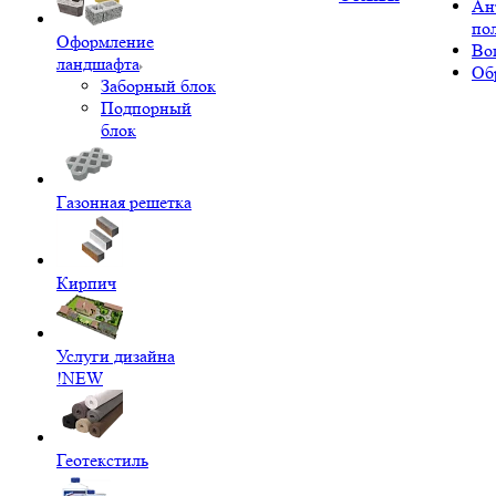
Ан
по
Оформление
Во
ландшафта
Об
Заборный блок
Подпорный
блок
Газонная решетка
Кирпич
Услуги дизайна
!NEW
Геотекстиль