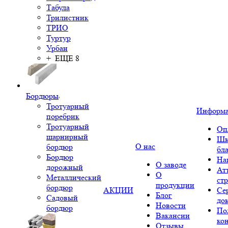
Табула
Трилистник
ТРИО
Туртур
Урбан
+ ЕЩЕ 8
Бордюры
Тротуарный
Информ
поребрик
Тротуарный
Оп
шарнирный
Шк
О нас
бордюр
бл
Бордюр
На
О заводе
дорожный
Ат
О
Металлический
ст
продукции
бордюр
АКЦИИ
Се
Блог
Садовый
до
Новости
бордюр
По
Вакансии
ко
Отзывы