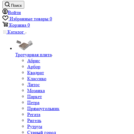
Поиск
Войти
Избранные товары
0
Корзина
0
Каталог
Тротуарная плита
Абрис
Арбор
Квадрат
Классико
Литос
Мозаика
Паркет
Петра
Прямоугольник
Регата
Ригель
Рутрум
Старый город