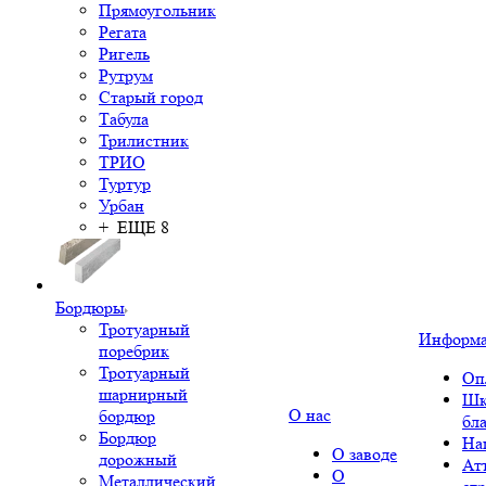
Прямоугольник
Регата
Ригель
Рутрум
Старый город
Табула
Трилистник
ТРИО
Туртур
Урбан
+ ЕЩЕ 8
Бордюры
Тротуарный
Информ
поребрик
Тротуарный
Оп
шарнирный
Шк
О нас
бордюр
бл
Бордюр
На
О заводе
дорожный
Ат
О
Металлический