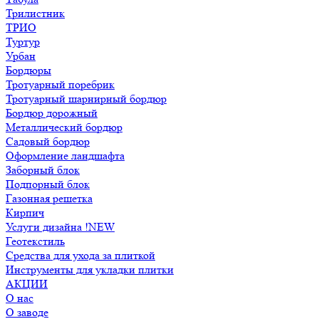
Трилистник
ТРИО
Туртур
Урбан
Бордюры
Тротуарный поребрик
Тротуарный шарнирный бордюр
Бордюр дорожный
Металлический бордюр
Садовый бордюр
Оформление ландшафта
Заборный блок
Подпорный блок
Газонная решетка
Кирпич
Услуги дизайна !NEW
Геотекстиль
Средства для ухода за плиткой
Инструменты для укладки плитки
АКЦИИ
О нас
О заводе