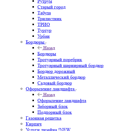
Рутрум
Старый город
Табула
Трилистник
ТРИО
Туртур
Урбан
Бордюры
Назад
Бордюры
Тротуарный поребрик
Тротуарный шарнирный бордюр
Бордюр дорожный
Металлический бордюр
Садовый бордюр
Оформление ландшафта
Назад
Оформление ландшафта
Заборный блок
Подпорный блок
Газонная решетка
Кирпич
Услуги дизайна !NEW