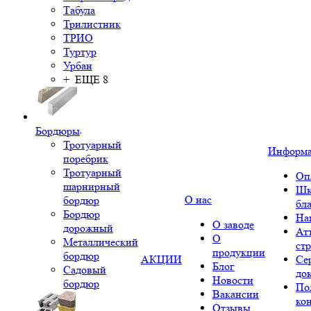
Табула
Трилистник
ТРИО
Туртур
Урбан
+ ЕЩЕ 8
Бордюры
Тротуарный
Информ
поребрик
Тротуарный
Оп
шарнирный
Шк
О нас
бордюр
бл
Бордюр
На
О заводе
дорожный
Ат
О
Металлический
ст
продукции
бордюр
АКЦИИ
Се
Блог
Садовый
до
Новости
бордюр
По
Вакансии
ко
Отзывы