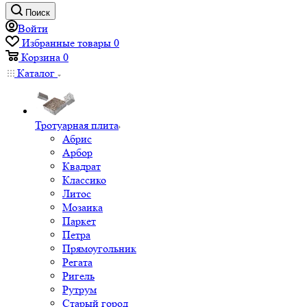
Поиск
Войти
Избранные товары
0
Корзина
0
Каталог
Тротуарная плита
Абрис
Арбор
Квадрат
Классико
Литос
Мозаика
Паркет
Петра
Прямоугольник
Регата
Ригель
Рутрум
Старый город