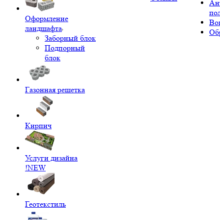
Ан
по
Оформление
Во
ландшафта
Об
Заборный блок
Подпорный
блок
Газонная решетка
Кирпич
Услуги дизайна
!NEW
Геотекстиль