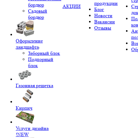
ст
продукции
бордюр
АКЦИИ
Се
Блог
Садовый
до
Новости
бордюр
По
Вакансии
ко
Отзывы
Ан
по
Оформление
Во
ландшафта
Об
Заборный блок
Подпорный
блок
Газонная решетка
Кирпич
Услуги дизайна
!NEW