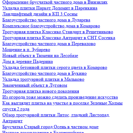
Оформление брусчаткой частного дома в Винзилях
Укладка плитки Паркет Доломит в Паренкина
Ландшафтный дизайн в КП 3 Сосны
Благоустройство частного дома в Дударева
Комплексное благоустройство дома в Комарово
Тротуарная плитка Классико Стандарт в Решетниково
Тротуарная плитка Классико Антрацит в СНТ Сосенка
Благоустройство частного дома в Перевалово
Мощение в п. Зубарево
Новый объект в Тюмени на Лесобазе
Дом в деревне Падерина
Укладка бетонной плитки серого цвета в Комарово
Благоустройство частного дома в Букино
Укладка тротуарной плитки в Мальково
Законченный объект в Луговом
Тротуарная плитка нового поколения
Из огорода тоже можно сделать произведение искусства
Как выглядит плитка на участке в поселке Зеленые Холмы
спустя 2 года
Обзор тротуарной плитки Литос, гладкий Листопад,
Антрацит
Брусчатка Старый город Осень в частном доме
Частное домовладение в Екатеринбурге