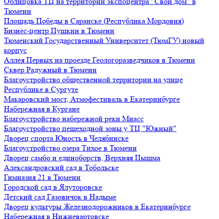
Облицовка ТЦ на территории экспоцентра "Свой дом" в
Тюмени
Площадь Победы в Саранске (Республика Мордовия)
Бизнес-центр Пушкин в Тюмени
Тюменский Государственный Университет (ТюмГУ) новый
корпус
Аллея Первых на проезде Геологоразведчиков в Тюмени
Сквер Радужный в Тюмени
Благоустройство общественной территории на улице
Республике в Сургуте
Макаровский мост, Атмофестиваль в Екатеринбурге
Набережная в Кургане
Благоустройство набережной реки Миасс
Благоустройство пешеходной зоны у ТЦ "Южный"
Дворец спорта Юность в Челябинске
Благоустройство озера Тихое в Тюмени
Дворец самбо и единоборств, Верхняя Пышма
Александровский сад в Тобольске
Гимназия 21 в Тюмени
Городской сад в Ялуторовске
Детский сад Газовичок в Надыме
Дворец культуры Железнодорожников в Екатеринбурге
Набережная в Нижневартовске