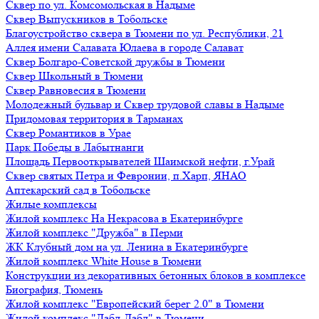
Сквер по ул. Комсомольская в Надыме
Сквер Выпускников в Тобольске
Благоустройство сквера в Тюмени по ул. Республики, 21
Аллея имени Салавата Юлаева в городе Салават
Сквер Болгаро-Советской дружбы в Тюмени
Сквер Школьный в Тюмени
Сквер Равновесия в Тюмени
Молодежный бульвар и Сквер трудовой славы в Надыме
Придомовая территория в Тарманах
Сквер Романтиков в Урае
Парк Победы в Лабытнанги
Площадь Первооткрывателей Шаимской нефти, г.Урай
Сквер святых Петра и Февронии, п.Харп, ЯНАО
Аптекарский сад в Тобольске
Жилые комплексы
Жилой комплекс На Некрасова в Екатеринбурге
Жилой комплекс "Дружба" в Перми
ЖК Клубный дом на ул. Ленина в Екатеринбурге
Жилой комплекс White House в Тюмени
Конструкции из декоративных бетонных блоков в комплексе
Биография, Тюмень
Жилой комплекс "Европейский берег 2.0" в Тюмени
Жилой комплекс "Дабл-Дабл" в Тюмени