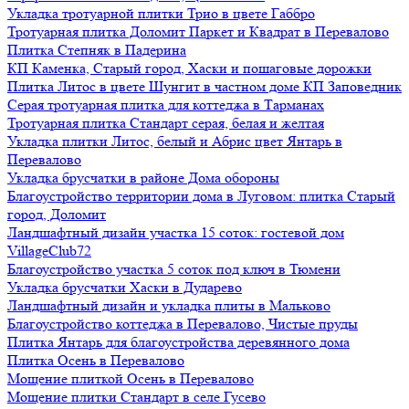
Укладка тротуарной плитки Трио в цвете Габбро
Тротуарная плитка Доломит Паркет и Квадрат в Перевалово
Плитка Степняк в Падерина
КП Каменка, Старый город, Хаски и пошаговые дорожки
Плитка Литос в цвете Шунгит в частном доме КП Заповедник
Серая тротуарная плитка для коттеджа в Тарманах
Тротуарная плитка Стандарт серая, белая и желтая
Укладка плитки Литос, белый и Абрис цвет Янтарь в
Перевалово
Укладка брусчатки в районе Дома обороны
Благоустройство территории дома в Луговом: плитка Старый
город, Доломит
Ландшафтный дизайн участка 15 соток: гостевой дом
VillageClub72
Благоустройство участка 5 соток под ключ в Тюмени
Укладка брусчатки Хаски в Дударево
Ландшафтный дизайн и укладка плиты в Мальково
Благоустройство коттеджа в Перевалово, Чистые пруды
Плитка Янтарь для благоустройства деревянного дома
Плитка Осень в Перевалово
Мощение плиткой Осень в Перевалово
Мощение плитки Стандарт в селе Гусево