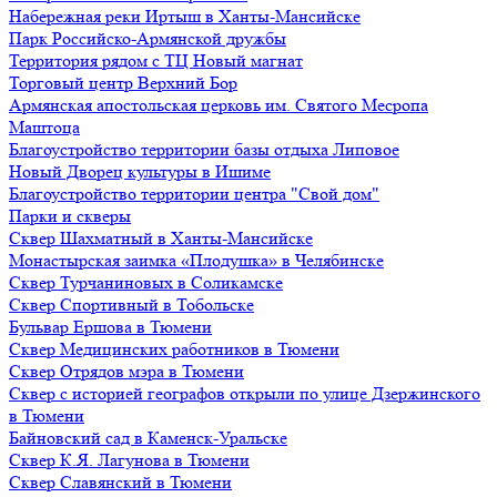
Набережная реки Иртыш в Ханты-Мансийске
Парк Российско-Армянской дружбы
Территория рядом с ТЦ Новый магнат
Торговый центр Верхний Бор
Армянская апостольская церковь им. Святого Месропа
Маштоца
Благоустройство территории базы отдыха Липовое
Нoвый Двoрeц культуры в Ишимe
Благоустройство территории центра "Свой дом"
Парки и скверы
Сквер Шахматный в Ханты-Мансийске
Монастырская заимка «Плодушка» в Челябинске
Сквер Турчаниновых в Соликамске
Сквер Спортивный в Тобольске
Бульвар Ершова в Тюмени
Сквер Медицинских работников в Тюмени
Сквер Отрядов мэра в Тюмени
Сквер с историей географов открыли по улице Дзержинского
в Тюмени
Байновский сад в Каменск-Уральске
Сквер К.Я. Лагунова в Тюмени
Сквер Славянский в Тюмени