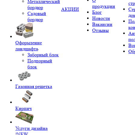
О
Металлический
ст
продукции
бордюр
АКЦИИ
Се
Блог
Садовый
до
Новости
бордюр
По
Вакансии
ко
Отзывы
Ан
по
Оформление
Во
ландшафта
Об
Заборный блок
Подпорный
блок
Газонная решетка
Кирпич
Услуги дизайна
!NEW