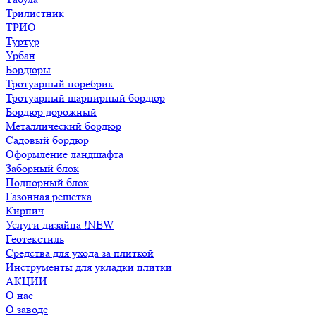
Трилистник
ТРИО
Туртур
Урбан
Бордюры
Тротуарный поребрик
Тротуарный шарнирный бордюр
Бордюр дорожный
Металлический бордюр
Садовый бордюр
Оформление ландшафта
Заборный блок
Подпорный блок
Газонная решетка
Кирпич
Услуги дизайна !NEW
Геотекстиль
Средства для ухода за плиткой
Инструменты для укладки плитки
АКЦИИ
О нас
О заводе