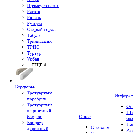
Прямоугольник
Регата
Ригель
Рутрум
Старый город
Табула
Трилистник
ТРИО
Туртур
Урбан
+ ЕЩЕ 8
Бордюры
Тротуарный
Информ
поребрик
Тротуарный
Оп
шарнирный
Шк
бордюр
О нас
бл
Бордюр
На
О заводе
дорожный
Ат