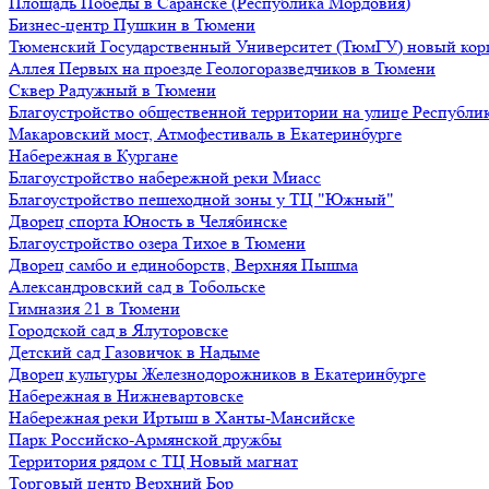
Площадь Победы в Саранске (Республика Мордовия)
Бизнес-центр Пушкин в Тюмени
Тюменский Государственный Университет (ТюмГУ) новый кор
Аллея Первых на проезде Геологоразведчиков в Тюмени
Сквер Радужный в Тюмени
Благоустройство общественной территории на улице Республик
Макаровский мост, Атмофестиваль в Екатеринбурге
Набережная в Кургане
Благоустройство набережной реки Миасс
Благоустройство пешеходной зоны у ТЦ "Южный"
Дворец спорта Юность в Челябинске
Благоустройство озера Тихое в Тюмени
Дворец самбо и единоборств, Верхняя Пышма
Александровский сад в Тобольске
Гимназия 21 в Тюмени
Городской сад в Ялуторовске
Детский сад Газовичок в Надыме
Дворец культуры Железнодорожников в Екатеринбурге
Набережная в Нижневартовске
Набережная реки Иртыш в Ханты-Мансийске
Парк Российско-Армянской дружбы
Территория рядом с ТЦ Новый магнат
Торговый центр Верхний Бор