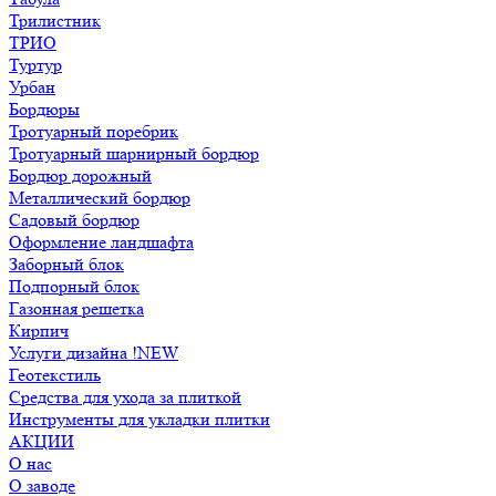
Трилистник
ТРИО
Туртур
Урбан
Бордюры
Тротуарный поребрик
Тротуарный шарнирный бордюр
Бордюр дорожный
Металлический бордюр
Садовый бордюр
Оформление ландшафта
Заборный блок
Подпорный блок
Газонная решетка
Кирпич
Услуги дизайна !NEW
Геотекстиль
Средства для ухода за плиткой
Инструменты для укладки плитки
АКЦИИ
О нас
О заводе