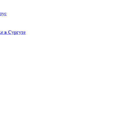
пус
е в Сургуте