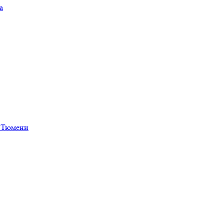
а
в Тюмени