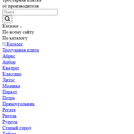
от производителя
Каталог
По всему сайту
По каталогу
Каталог
Тротуарная плита
Абрис
Арбор
Квадрат
Классико
Литос
Мозаика
Паркет
Петра
Прямоугольник
Регата
Ригель
Рутрум
Старый город
Табула