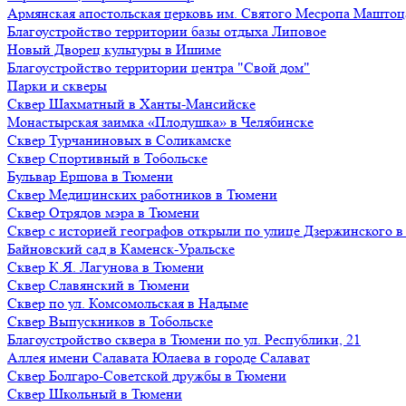
Армянская апостольская церковь им. Святого Месропа Маштоц
Благоустройство территории базы отдыха Липовое
Нoвый Двoрeц культуры в Ишимe
Благоустройство территории центра "Свой дом"
Парки и скверы
Сквер Шахматный в Ханты-Мансийске
Монастырская заимка «Плодушка» в Челябинске
Сквер Турчаниновых в Соликамске
Сквер Спортивный в Тобольске
Бульвар Ершова в Тюмени
Сквер Медицинских работников в Тюмени
Сквер Отрядов мэра в Тюмени
Сквер с историей географов открыли по улице Дзержинского 
Байновский сад в Каменск-Уральске
Сквер К.Я. Лагунова в Тюмени
Сквер Славянский в Тюмени
Сквер по ул. Комсомольская в Надыме
Сквер Выпускников в Тобольске
Благоустройство сквера в Тюмени по ул. Республики, 21
Аллея имени Салавата Юлаева в городе Салават
Сквер Болгаро-Советской дружбы в Тюмени
Сквер Школьный в Тюмени