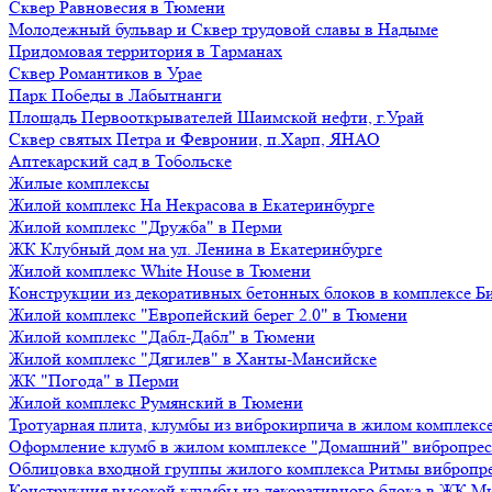
Сквер Равновесия в Тюмени
Молодежный бульвар и Сквер трудовой славы в Надыме
Придомовая территория в Тарманах
Сквер Романтиков в Урае
Парк Победы в Лабытнанги
Площадь Первооткрывателей Шаимской нефти, г.Урай
Сквер святых Петра и Февронии, п.Харп, ЯНАО
Аптекарский сад в Тобольске
Жилые комплексы
Жилой комплекс На Некрасова в Екатеринбурге
Жилой комплекс "Дружба" в Перми
ЖК Клубный дом на ул. Ленина в Екатеринбурге
Жилой комплекс White House в Тюмени
Конструкции из декоративных бетонных блоков в комплексе Б
Жилой комплекс "Европейский берег 2.0" в Тюмени
Жилой комплекс "Дабл-Дабл" в Тюмени
Жилой комплекс "Дягилев" в Ханты-Мансийске
ЖК "Погода" в Перми
Жилой комплекс Румянский в Тюмени
Тротуарная плита, клумбы из виброкирпича в жилом комплекс
Оформление клумб в жилом комплексе "Домашний" вибропре
Облицовка входной группы жилого комплекса Ритмы вибропр
Конструкция высокой клумбы из декоративного блока в ЖК М