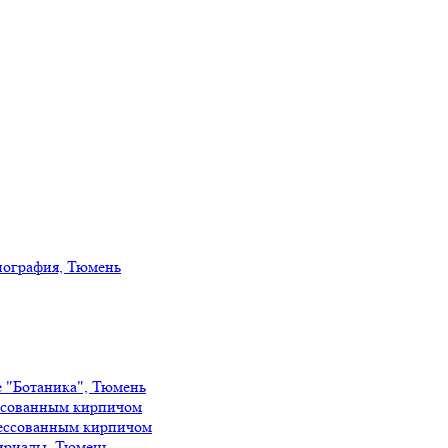
иография, Тюмень
е "Ботаника", Тюмень
ссованным кирпичом
ессованным кирпичом
ириады, Тюмень