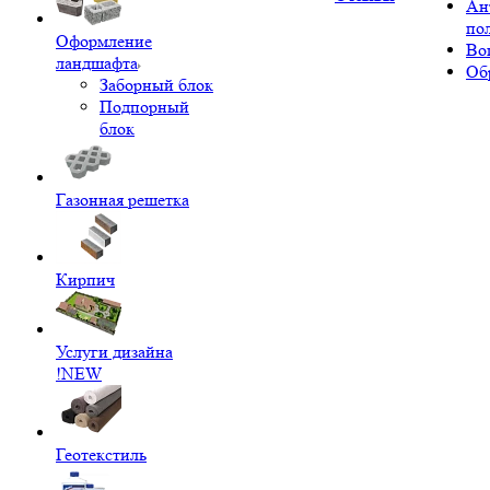
Ан
по
Оформление
Во
ландшафта
Об
Заборный блок
Подпорный
блок
Газонная решетка
Кирпич
Услуги дизайна
!NEW
Геотекстиль