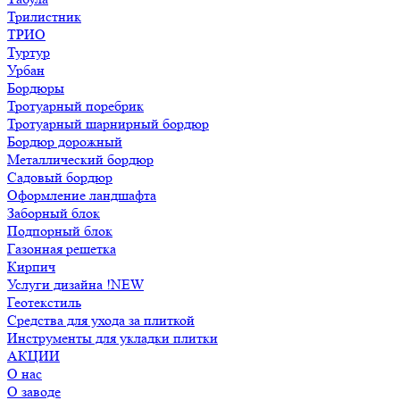
Трилистник
ТРИО
Туртур
Урбан
Бордюры
Тротуарный поребрик
Тротуарный шарнирный бордюр
Бордюр дорожный
Металлический бордюр
Садовый бордюр
Оформление ландшафта
Заборный блок
Подпорный блок
Газонная решетка
Кирпич
Услуги дизайна !NEW
Геотекстиль
Средства для ухода за плиткой
Инструменты для укладки плитки
АКЦИИ
О нас
О заводе