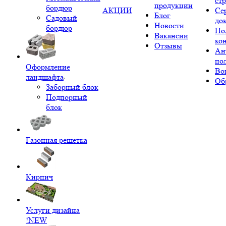
ст
продукции
бордюр
АКЦИИ
Се
Блог
Садовый
до
Новости
бордюр
По
Вакансии
ко
Отзывы
Ан
по
Оформление
Во
ландшафта
Об
Заборный блок
Подпорный
блок
Газонная решетка
Кирпич
Услуги дизайна
!NEW