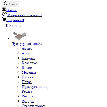
Поиск
Войти
Избранные товары
0
Корзина
0
Каталог
Тротуарная плита
Абрис
Арбор
Квадрат
Классико
Литос
Мозаика
Паркет
Петра
Прямоугольник
Регата
Ригель
Рутрум
Старый город