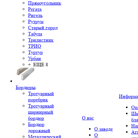
Прямоугольник
Регата
Ригель
Рутрум
Старый город
Табула
Трилистник
ТРИО
Туртур
Урбан
+ ЕЩЕ 8
Бордюры
Тротуарный
Информ
поребрик
Тротуарный
Оп
шарнирный
Шк
О нас
бордюр
бл
Бордюр
На
О заводе
дорожный
Ат
О
Металлический