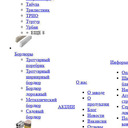
Табула
Трилистник
ТРИО
Туртур
Урбан
+ ЕЩЕ 8
Бордюры
Тротуарный
Информ
поребрик
Тротуарный
Оп
шарнирный
Шк
О нас
бордюр
бл
Бордюр
На
О заводе
дорожный
Ат
О
Металлический
ст
продукции
бордюр
АКЦИИ
Се
Блог
Садовый
до
Новости
бордюр
По
Вакансии
ко
Отзывы