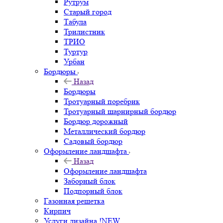
Рутрум
Старый город
Табула
Трилистник
ТРИО
Туртур
Урбан
Бордюры
Назад
Бордюры
Тротуарный поребрик
Тротуарный шарнирный бордюр
Бордюр дорожный
Металлический бордюр
Садовый бордюр
Оформление ландшафта
Назад
Оформление ландшафта
Заборный блок
Подпорный блок
Газонная решетка
Кирпич
Услуги дизайна !NEW