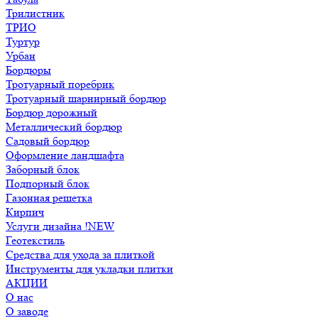
Трилистник
ТРИО
Туртур
Урбан
Бордюры
Тротуарный поребрик
Тротуарный шарнирный бордюр
Бордюр дорожный
Металлический бордюр
Садовый бордюр
Оформление ландшафта
Заборный блок
Подпорный блок
Газонная решетка
Кирпич
Услуги дизайна !NEW
Геотекстиль
Средства для ухода за плиткой
Инструменты для укладки плитки
АКЦИИ
О нас
О заводе