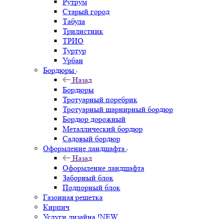
Рутрум
Старый город
Табула
Трилистник
ТРИО
Туртур
Урбан
Бордюры
Назад
Бордюры
Тротуарный поребрик
Тротуарный шарнирный бордюр
Бордюр дорожный
Металлический бордюр
Садовый бордюр
Оформление ландшафта
Назад
Оформление ландшафта
Заборный блок
Подпорный блок
Газонная решетка
Кирпич
Услуги дизайна !NEW