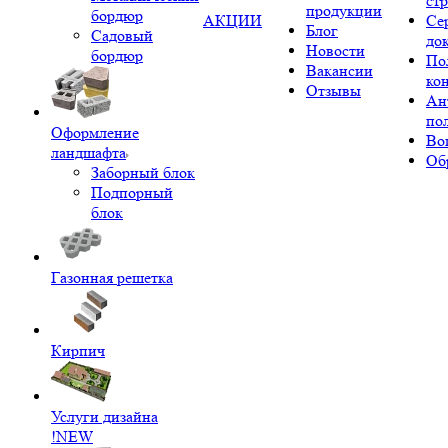
ст
продукции
бордюр
АКЦИИ
Се
Блог
Садовый
до
Новости
бордюр
По
Вакансии
ко
Отзывы
Ан
по
Оформление
Во
ландшафта
Об
Заборный блок
Подпорный
блок
Газонная решетка
Кирпич
Услуги дизайна
!NEW