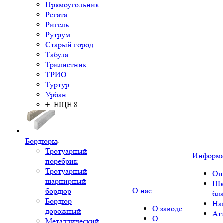
Прямоугольник
Регата
Ригель
Рутрум
Старый город
Табула
Трилистник
ТРИО
Туртур
Урбан
+ ЕЩЕ 8
Бордюры
Тротуарный
Информ
поребрик
Тротуарный
Оп
шарнирный
Шк
О нас
бордюр
бл
Бордюр
На
О заводе
дорожный
Ат
О
Металлический