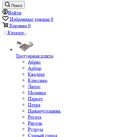
Поиск
Войти
Избранные товары
0
Корзина
0
Каталог
Тротуарная плита
Абрис
Арбор
Квадрат
Классико
Литос
Мозаика
Паркет
Петра
Прямоугольник
Регата
Ригель
Рутрум
Старый город