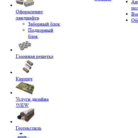
Ан
по
Оформление
Во
ландшафта
Об
Заборный блок
Подпорный
блок
Газонная решетка
Кирпич
Услуги дизайна
!NEW
Геотекстиль