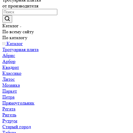
от производителя
Каталог
По всему сайту
По каталогу
Каталог
Тротуарная плита
Абрис
Арбор
Квадрат
Классико
Литос
Мозаика
Паркет
Петра
Прямоугольник
Регата
Ригель
Рутрум
Старый город
Табула