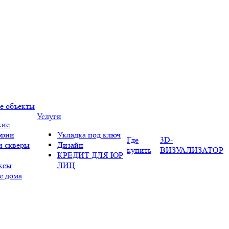
е объекты
Услуги
кие
ории
Укладка под ключ
Где
3D-
и скверы
Дизайн
купить
ВИЗУАЛИЗАТОР
КРЕДИТ ДЛЯ ЮР
ксы
ЛИЦ
е дома