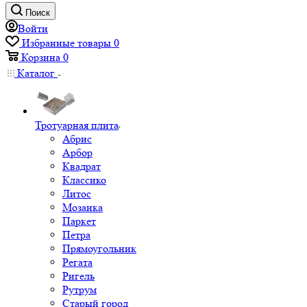
Поиск
Войти
Избранные товары
0
Корзина
0
Каталог
Тротуарная плита
Абрис
Арбор
Квадрат
Классико
Литос
Мозаика
Паркет
Петра
Прямоугольник
Регата
Ригель
Рутрум
Старый город