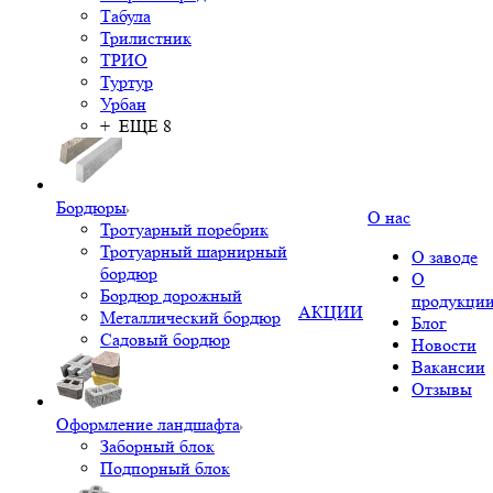
Табула
Трилистник
ТРИО
Туртур
Урбан
+ ЕЩЕ 8
Бордюры
О нас
Тротуарный поребрик
Тротуарный шарнирный
О заводе
бордюр
О
Бордюр дорожный
продукци
АКЦИИ
Металлический бордюр
Блог
Садовый бордюр
Новости
Вакансии
Отзывы
Оформление ландшафта
Заборный блок
Подпорный блок