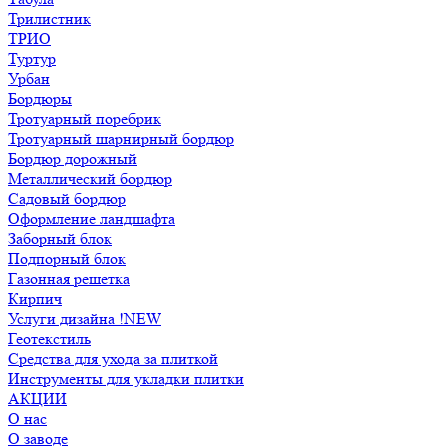
Трилистник
ТРИО
Туртур
Урбан
Бордюры
Тротуарный поребрик
Тротуарный шарнирный бордюр
Бордюр дорожный
Металлический бордюр
Садовый бордюр
Оформление ландшафта
Заборный блок
Подпорный блок
Газонная решетка
Кирпич
Услуги дизайна !NEW
Геотекстиль
Средства для ухода за плиткой
Инструменты для укладки плитки
АКЦИИ
О нас
О заводе