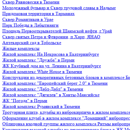
Сквер Равновесия в Тюмени
Молодежный бульвар и Сквер трудовой славы в Надыме
Придомовая территория в Тарманах
Сквер Романтиков в Урае
Парк Победы в Лабытнанги
Площадь Первооткрывателей Шаимской нефти, г.Урай
Сквер святых Петра и Февронии, п.Харп, ЯНАО
Аптекарский сад в Тобольске
Жилые комплексы
Жилой комплекс На Некрасова в Екатеринбурге
Жилой комплекс "Дружба" в Перми
ЖК Клубный дом на ул. Ленина в Екатеринбурге
Жилой комплекс White House в Тюмени
Конструкции из декоративных бетонных блоков в комплексе Б
Жилой комплекс "Европейский берег 2.0" в Тюмени
Жилой комплекс "Дабл-Дабл" в Тюмени
Жилой комплекс "Дягилев" в Ханты-Мансийске
ЖК "Погода" в Перми
Жилой комплекс Румянский в Тюмени
Тротуарная плита, клумбы из виброкирпича в жилом комплекс
Оформление клумб в жилом комплексе "Домашний" вибропре
Облицовка входной группы жилого комплекса Ритмы вибропр
Конструкция высокой клумбы из декоративного блока в ЖК М