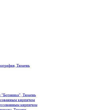
иография, Тюмень
е "Ботаника", Тюмень
ссованным кирпичом
ессованным кирпичом
ириады, Тюмень