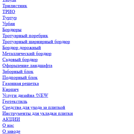
Трилистник
ТРИО
Туртур
Урбан
Бордюры
Тротуарный поребрик
Тротуарный шарнирный бордюр
Бордюр дорожный
Металлический бордюр
Садовый бордюр
Оформление ландшафта
Заборный блок
Подпорный блок
Газонная решетка
Кирпич
Услуги дизайна !NEW
Геотекстиль
Средства для ухода за плиткой
Инструменты для укладки плитки
АКЦИИ
О нас
О заводе