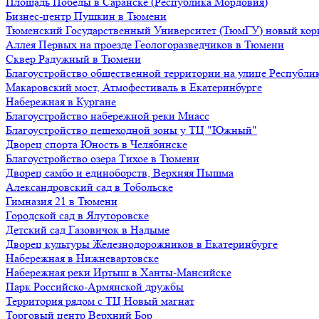
Площадь Победы в Саранске (Республика Мордовия)
Бизнес-центр Пушкин в Тюмени
Тюменский Государственный Университет (ТюмГУ) новый кор
Аллея Первых на проезде Геологоразведчиков в Тюмени
Сквер Радужный в Тюмени
Благоустройство общественной территории на улице Республик
Макаровский мост, Атмофестиваль в Екатеринбурге
Набережная в Кургане
Благоустройство набережной реки Миасс
Благоустройство пешеходной зоны у ТЦ "Южный"
Дворец спорта Юность в Челябинске
Благоустройство озера Тихое в Тюмени
Дворец самбо и единоборств, Верхняя Пышма
Александровский сад в Тобольске
Гимназия 21 в Тюмени
Городской сад в Ялуторовске
Детский сад Газовичок в Надыме
Дворец культуры Железнодорожников в Екатеринбурге
Набережная в Нижневартовске
Набережная реки Иртыш в Ханты-Мансийске
Парк Российско-Армянской дружбы
Территория рядом с ТЦ Новый магнат
Торговый центр Верхний Бор