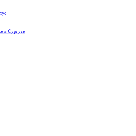
пус
е в Сургуте