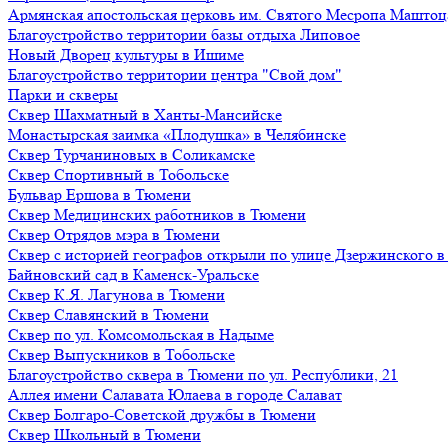
Армянская апостольская церковь им. Святого Месропа Маштоц
Благоустройство территории базы отдыха Липовое
Нoвый Двoрeц культуры в Ишимe
Благоустройство территории центра "Свой дом"
Парки и скверы
Сквер Шахматный в Ханты-Мансийске
Монастырская заимка «Плодушка» в Челябинске
Сквер Турчаниновых в Соликамске
Сквер Спортивный в Тобольске
Бульвар Ершова в Тюмени
Сквер Медицинских работников в Тюмени
Сквер Отрядов мэра в Тюмени
Сквер с историей географов открыли по улице Дзержинского 
Байновский сад в Каменск-Уральске
Сквер К.Я. Лагунова в Тюмени
Сквер Славянский в Тюмени
Сквер по ул. Комсомольская в Надыме
Сквер Выпускников в Тобольске
Благоустройство сквера в Тюмени по ул. Республики, 21
Аллея имени Салавата Юлаева в городе Салават
Сквер Болгаро-Советской дружбы в Тюмени
Сквер Школьный в Тюмени