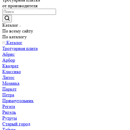
от производителя
Каталог
По всему сайту
По каталогу
Каталог
Тротуарная плита
Абрис
Арбор
Квадрат
Классико
Литос
Мозаика
Паркет
Петра
Прямоугольник
Регата
Ригель
Рутрум
Старый город
Табула