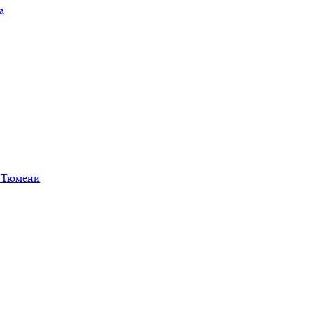
а
в Тюмени