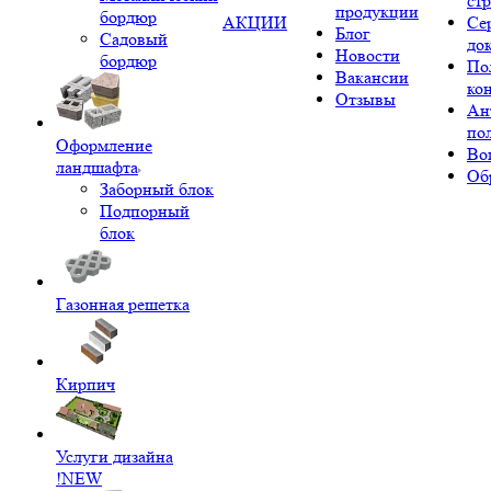
ст
продукции
бордюр
АКЦИИ
Се
Блог
Садовый
до
Новости
бордюр
По
Вакансии
ко
Отзывы
Ан
по
Оформление
Во
ландшафта
Об
Заборный блок
Подпорный
блок
Газонная решетка
Кирпич
Услуги дизайна
!NEW