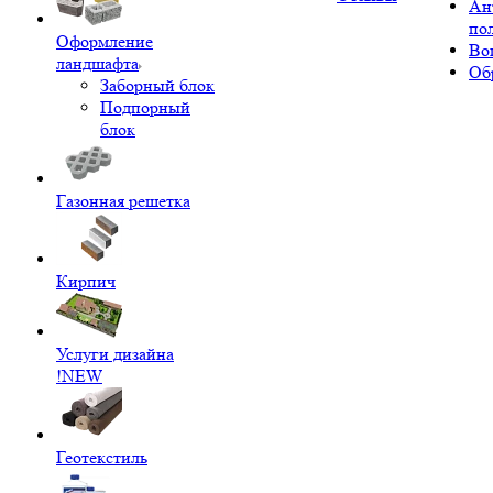
Ан
по
Оформление
Во
ландшафта
Об
Заборный блок
Подпорный
блок
Газонная решетка
Кирпич
Услуги дизайна
!NEW
Геотекстиль