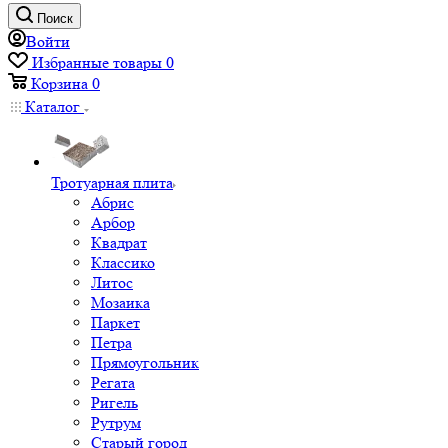
Поиск
Войти
Избранные товары
0
Корзина
0
Каталог
Тротуарная плита
Абрис
Арбор
Квадрат
Классико
Литос
Мозаика
Паркет
Петра
Прямоугольник
Регата
Ригель
Рутрум
Старый город