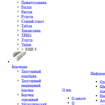
Прямоугольник
Регата
Ригель
Рутрум
Старый город
Табула
Трилистник
ТРИО
Туртур
Урбан
+ ЕЩЕ 8
Бордюры
Тротуарный
Информ
поребрик
Тротуарный
Оп
шарнирный
Шк
О нас
бордюр
бл
Бордюр
На
О заводе
дорожный
Ат
О
Металлический