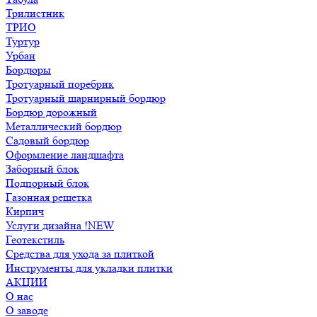
Трилистник
ТРИО
Туртур
Урбан
Бордюры
Тротуарный поребрик
Тротуарный шарнирный бордюр
Бордюр дорожный
Металлический бордюр
Садовый бордюр
Оформление ландшафта
Заборный блок
Подпорный блок
Газонная решетка
Кирпич
Услуги дизайна !NEW
Геотекстиль
Средства для ухода за плиткой
Инструменты для укладки плитки
АКЦИИ
О нас
О заводе