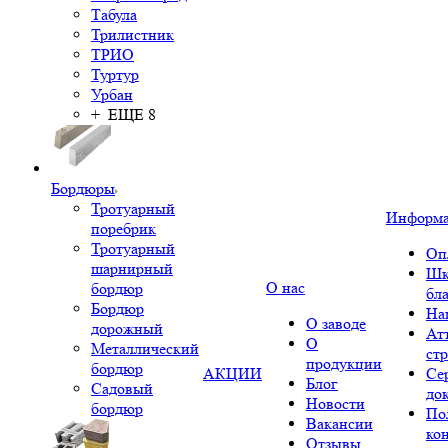
Табула
Трилистник
ТРИО
Туртур
Урбан
+ ЕЩЕ 8
Бордюры
Тротуарный
Информ
поребрик
Тротуарный
Оп
шарнирный
Шк
О нас
бордюр
бл
Бордюр
На
О заводе
дорожный
Ат
О
Металлический
ст
продукции
бордюр
АКЦИИ
Се
Блог
Садовый
до
Новости
бордюр
По
Вакансии
ко
Отзывы