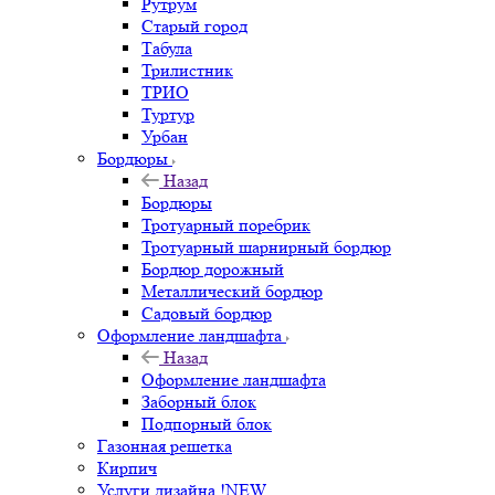
Рутрум
Старый город
Табула
Трилистник
ТРИО
Туртур
Урбан
Бордюры
Назад
Бордюры
Тротуарный поребрик
Тротуарный шарнирный бордюр
Бордюр дорожный
Металлический бордюр
Садовый бордюр
Оформление ландшафта
Назад
Оформление ландшафта
Заборный блок
Подпорный блок
Газонная решетка
Кирпич
Услуги дизайна !NEW