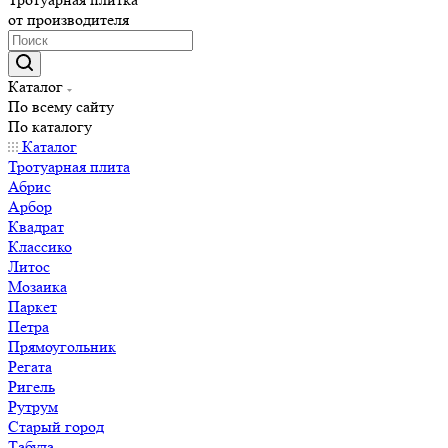
от производителя
Каталог
По всему сайту
По каталогу
Каталог
Тротуарная плита
Абрис
Арбор
Квадрат
Классико
Литос
Мозаика
Паркет
Петра
Прямоугольник
Регата
Ригель
Рутрум
Старый город
Табула