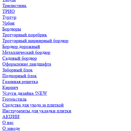
Трилистник
ТРИО
Туртур
Урбан
Бордюры
Тротуарный поребрик
Тротуарный шарнирный бордюр
Бордюр дорожный
Металлический бордюр
Садовый бордюр
Оформление ландшафта
Заборный блок
Подпорный блок
Газонная решетка
Кирпич
Услуги дизайна !NEW
Геотекстиль
Средства для ухода за плиткой
Инструменты для укладки плитки
АКЦИИ
О нас
О заводе