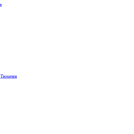
а
в Тюмени