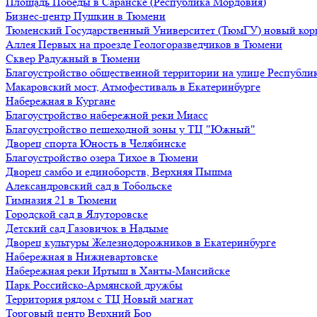
Площадь Победы в Саранске (Республика Мордовия)
Бизнес-центр Пушкин в Тюмени
Тюменский Государственный Университет (ТюмГУ) новый кор
Аллея Первых на проезде Геологоразведчиков в Тюмени
Сквер Радужный в Тюмени
Благоустройство общественной территории на улице Республик
Макаровский мост, Атмофестиваль в Екатеринбурге
Набережная в Кургане
Благоустройство набережной реки Миасс
Благоустройство пешеходной зоны у ТЦ "Южный"
Дворец спорта Юность в Челябинске
Благоустройство озера Тихое в Тюмени
Дворец самбо и единоборств, Верхняя Пышма
Александровский сад в Тобольске
Гимназия 21 в Тюмени
Городской сад в Ялуторовске
Детский сад Газовичок в Надыме
Дворец культуры Железнодорожников в Екатеринбурге
Набережная в Нижневартовске
Набережная реки Иртыш в Ханты-Мансийске
Парк Российско-Армянской дружбы
Территория рядом с ТЦ Новый магнат
Торговый центр Верхний Бор