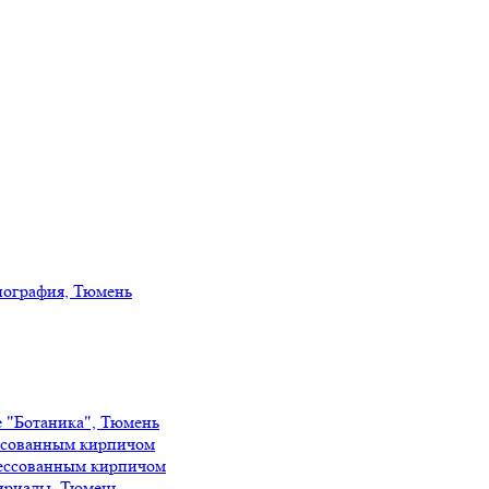
иография, Тюмень
е "Ботаника", Тюмень
ссованным кирпичом
ессованным кирпичом
ириады, Тюмень