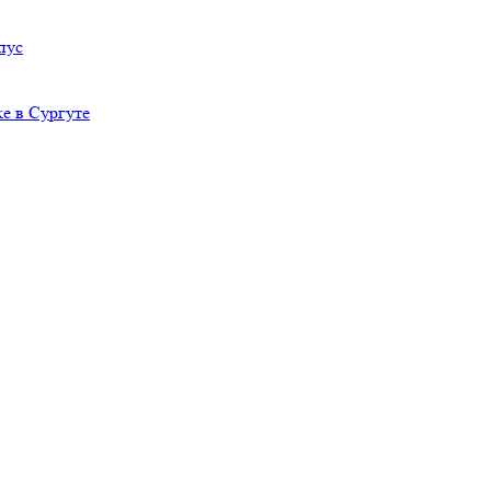
пус
е в Сургуте