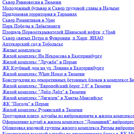
Сквер Равновесия в Тюмени
Молодежный бульвар и Сквер трудовой славы в Надыме
Придомовая территория в Тарманах
Сквер Романтиков в Урае
Парк Победы в Лабытнанги
Площадь Первооткрывателей Шаимской нефти, г.Урай
Сквер святых Петра и Февронии, п.Харп, ЯНАО
Аптекарский сад в Тобольске
Жилые комплексы
Жилой комплекс На Некрасова в Екатеринбурге
Жилой комплекс "Дружба" в Перми
ЖК Клубный дом на ул. Ленина в Екатеринбурге
Жилой комплекс White House в Тюмени
Конструкции из декоративных бетонных блоков в комплексе Б
Жилой комплекс "Европейский берег 2.0" в Тюмени
Жилой комплекс "Дабл-Дабл" в Тюмени
Жилой комплекс "Дягилев" в Ханты-Мансийске
ЖК "Погода" в Перми
Жилой комплекс Румянский в Тюмени
Тротуарная плита, клумбы из виброкирпича в жилом комплекс
Оформление клумб в жилом комплексе "Домашний" вибропре
Облицовка входной группы жилого комплекса Ритмы вибропр
Конструкция высокой клумбы из декоративного блока в ЖК М