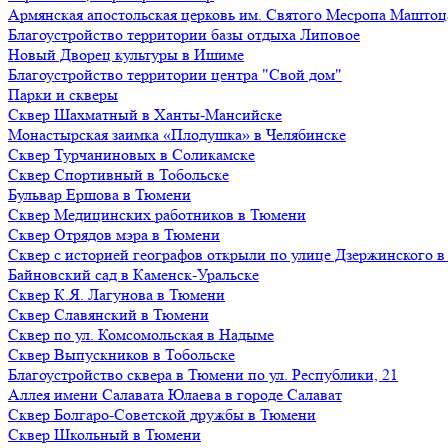
Армянская апостольская церковь им. Святого Месропа Маштоц
Благоустройство территории базы отдыха Липовое
Нoвый Двoрeц культуры в Ишимe
Благоустройство территории центра "Свой дом"
Парки и скверы
Сквер Шахматный в Ханты-Мансийске
Монастырская заимка «Плодушка» в Челябинске
Сквер Турчаниновых в Соликамске
Сквер Спортивный в Тобольске
Бульвар Ершова в Тюмени
Сквер Медицинских работников в Тюмени
Сквер Отрядов мэра в Тюмени
Сквер с историей географов открыли по улице Дзержинского 
Байновский сад в Каменск-Уральске
Сквер К.Я. Лагунова в Тюмени
Сквер Славянский в Тюмени
Сквер по ул. Комсомольская в Надыме
Сквер Выпускников в Тобольске
Благоустройство сквера в Тюмени по ул. Республики, 21
Аллея имени Салавата Юлаева в городе Салават
Сквер Болгаро-Советской дружбы в Тюмени
Сквер Школьный в Тюмени