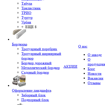
Табула
Трилистник
ТРИО
Туртур
Урбан
+ ЕЩЕ 8
Бордюры
О нас
Тротуарный поребрик
Тротуарный шарнирный
О заводе
бордюр
О
Бордюр дорожный
продукци
АКЦИИ
Металлический бордюр
Блог
Садовый бордюр
Новости
Вакансии
Отзывы
Оформление ландшафта
Заборный блок
Подпорный блок