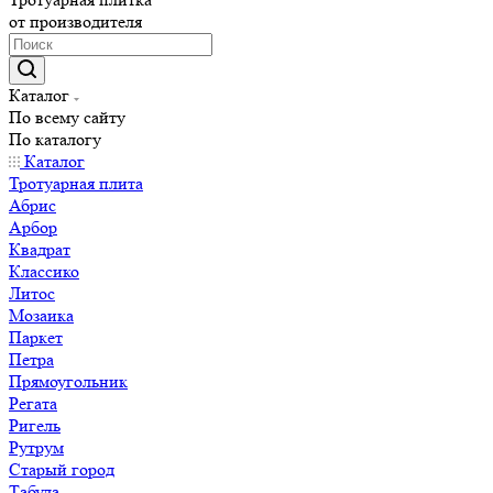
от производителя
Каталог
По всему сайту
По каталогу
Каталог
Тротуарная плита
Абрис
Арбор
Квадрат
Классико
Литос
Мозаика
Паркет
Петра
Прямоугольник
Регата
Ригель
Рутрум
Старый город
Табула