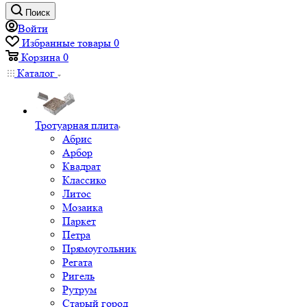
Поиск
Войти
Избранные товары
0
Корзина
0
Каталог
Тротуарная плита
Абрис
Арбор
Квадрат
Классико
Литос
Мозаика
Паркет
Петра
Прямоугольник
Регата
Ригель
Рутрум
Старый город