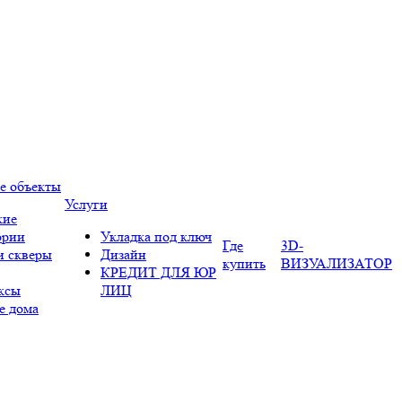
е объекты
Услуги
кие
ории
Укладка под ключ
Где
3D-
и скверы
Дизайн
купить
ВИЗУАЛИЗАТОР
КРЕДИТ ДЛЯ ЮР
ксы
ЛИЦ
е дома