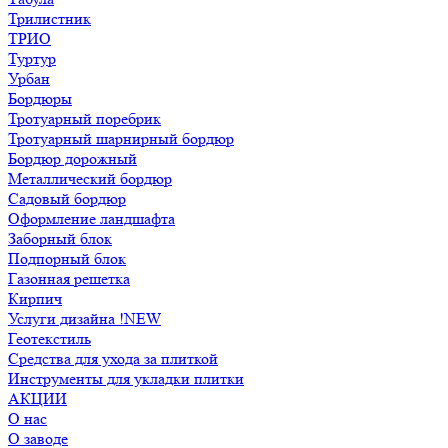
Трилистник
ТРИО
Туртур
Урбан
Бордюры
Тротуарный поребрик
Тротуарный шарнирный бордюр
Бордюр дорожный
Металлический бордюр
Садовый бордюр
Оформление ландшафта
Заборный блок
Подпорный блок
Газонная решетка
Кирпич
Услуги дизайна !NEW
Геотекстиль
Средства для ухода за плиткой
Инструменты для укладки плитки
АКЦИИ
О нас
О заводе