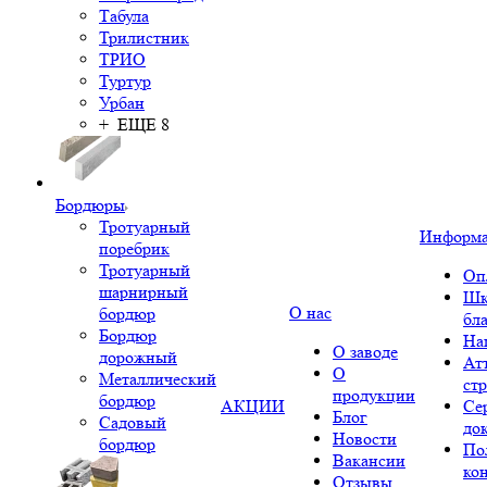
Табула
Трилистник
ТРИО
Туртур
Урбан
+ ЕЩЕ 8
Бордюры
Тротуарный
Информ
поребрик
Тротуарный
Оп
шарнирный
Шк
О нас
бордюр
бл
Бордюр
На
О заводе
дорожный
Ат
О
Металлический
ст
продукции
бордюр
АКЦИИ
Се
Блог
Садовый
до
Новости
бордюр
По
Вакансии
ко
Отзывы