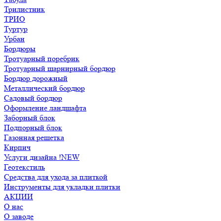
Трилистник
ТРИО
Туртур
Урбан
Бордюры
Тротуарный поребрик
Тротуарный шарнирный бордюр
Бордюр дорожный
Металлический бордюр
Садовый бордюр
Оформление ландшафта
Заборный блок
Подпорный блок
Газонная решетка
Кирпич
Услуги дизайна !NEW
Геотекстиль
Средства для ухода за плиткой
Инструменты для укладки плитки
АКЦИИ
О нас
О заводе