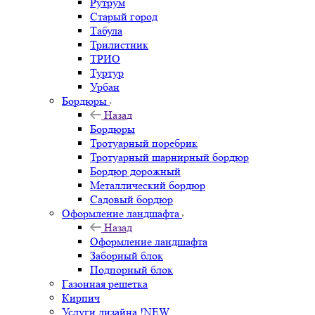
Рутрум
Старый город
Табула
Трилистник
ТРИО
Туртур
Урбан
Бордюры
Назад
Бордюры
Тротуарный поребрик
Тротуарный шарнирный бордюр
Бордюр дорожный
Металлический бордюр
Садовый бордюр
Оформление ландшафта
Назад
Оформление ландшафта
Заборный блок
Подпорный блок
Газонная решетка
Кирпич
Услуги дизайна !NEW