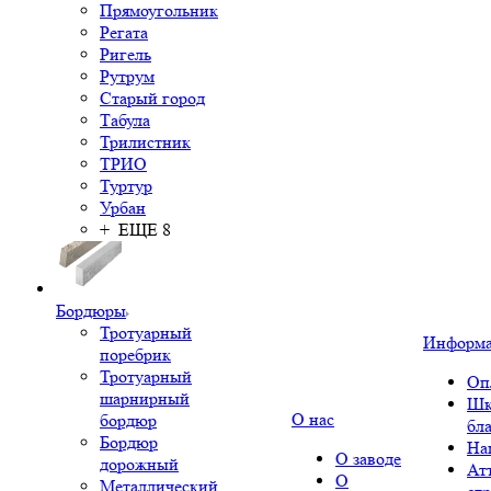
Прямоугольник
Регата
Ригель
Рутрум
Старый город
Табула
Трилистник
ТРИО
Туртур
Урбан
+ ЕЩЕ 8
Бордюры
Тротуарный
Информ
поребрик
Тротуарный
Оп
шарнирный
Шк
О нас
бордюр
бл
Бордюр
На
О заводе
дорожный
Ат
О
Металлический