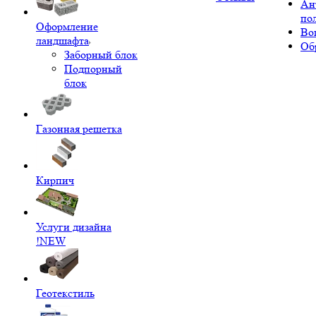
Ан
по
Оформление
Во
ландшафта
Об
Заборный блок
Подпорный
блок
Газонная решетка
Кирпич
Услуги дизайна
!NEW
Геотекстиль