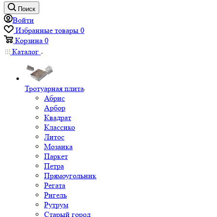
Поиск
Войти
Избранные товары
0
Корзина
0
Каталог
Тротуарная плита
Абрис
Арбор
Квадрат
Классико
Литос
Мозаика
Паркет
Петра
Прямоугольник
Регата
Ригель
Рутрум
Старый город