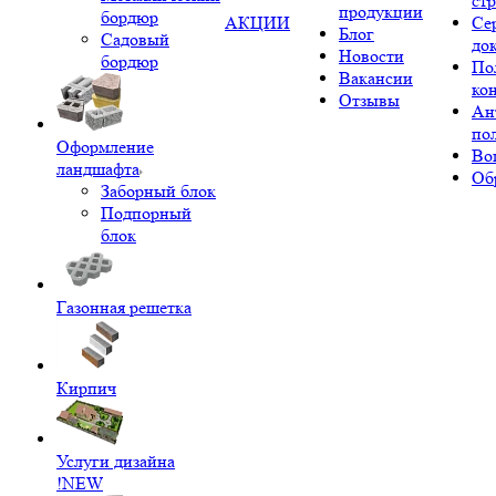
ст
продукции
бордюр
АКЦИИ
Се
Блог
Садовый
до
Новости
бордюр
По
Вакансии
ко
Отзывы
Ан
по
Оформление
Во
ландшафта
Об
Заборный блок
Подпорный
блок
Газонная решетка
Кирпич
Услуги дизайна
!NEW