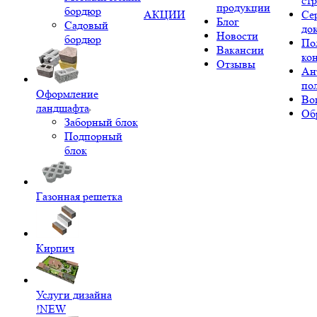
ст
продукции
бордюр
АКЦИИ
Се
Блог
Садовый
до
Новости
бордюр
По
Вакансии
ко
Отзывы
Ан
по
Оформление
Во
ландшафта
Об
Заборный блок
Подпорный
блок
Газонная решетка
Кирпич
Услуги дизайна
!NEW