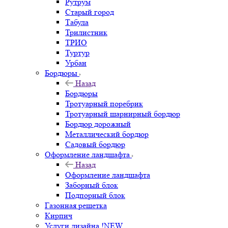
Рутрум
Старый город
Табула
Трилистник
ТРИО
Туртур
Урбан
Бордюры
Назад
Бордюры
Тротуарный поребрик
Тротуарный шарнирный бордюр
Бордюр дорожный
Металлический бордюр
Садовый бордюр
Оформление ландшафта
Назад
Оформление ландшафта
Заборный блок
Подпорный блок
Газонная решетка
Кирпич
Услуги дизайна !NEW