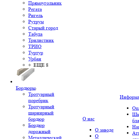
Прямоугольник
Регата
Ригель
Рутрум
Старый город
Табула
Трилистник
ТРИО
Туртур
Урбан
+ ЕЩЕ 8
Бордюры
Тротуарный
Информ
поребрик
Тротуарный
Оп
шарнирный
Шк
О нас
бордюр
бл
Бордюр
На
О заводе
дорожный
Ат
О
Металлический