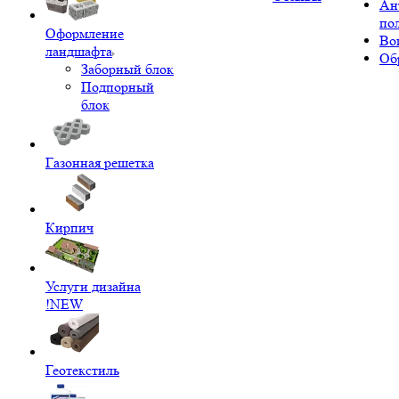
Ан
по
Оформление
Во
ландшафта
Об
Заборный блок
Подпорный
блок
Газонная решетка
Кирпич
Услуги дизайна
!NEW
Геотекстиль