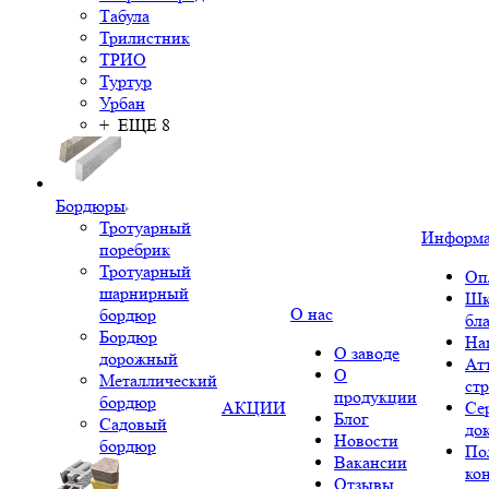
Табула
Трилистник
ТРИО
Туртур
Урбан
+ ЕЩЕ 8
Бордюры
Тротуарный
Информ
поребрик
Тротуарный
Оп
шарнирный
Шк
О нас
бордюр
бл
Бордюр
На
О заводе
дорожный
Ат
О
Металлический
ст
продукции
бордюр
АКЦИИ
Се
Блог
Садовый
до
Новости
бордюр
По
Вакансии
ко
Отзывы