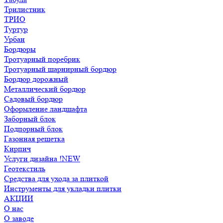
Трилистник
ТРИО
Туртур
Урбан
Бордюры
Тротуарный поребрик
Тротуарный шарнирный бордюр
Бордюр дорожный
Металлический бордюр
Садовый бордюр
Оформление ландшафта
Заборный блок
Подпорный блок
Газонная решетка
Кирпич
Услуги дизайна !NEW
Геотекстиль
Средства для ухода за плиткой
Инструменты для укладки плитки
АКЦИИ
О нас
О заводе