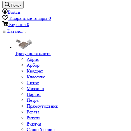
Поиск
Войти
Избранные товары
0
Корзина
0
Каталог
Тротуарная плита
Абрис
Арбор
Квадрат
Классико
Литос
Мозаика
Паркет
Петра
Прямоугольник
Регата
Ригель
Рутрум
Старый город