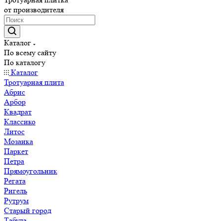
от производителя
Каталог
По всему сайту
По каталогу
Каталог
Тротуарная плита
Абрис
Арбор
Квадрат
Классико
Литос
Мозаика
Паркет
Петра
Прямоугольник
Регата
Ригель
Рутрум
Старый город
Табула