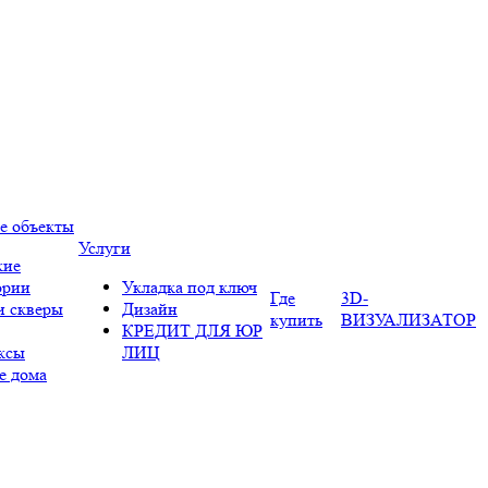
е объекты
Услуги
кие
ории
Укладка под ключ
Где
3D-
и скверы
Дизайн
купить
ВИЗУАЛИЗАТОР
КРЕДИТ ДЛЯ ЮР
ксы
ЛИЦ
е дома