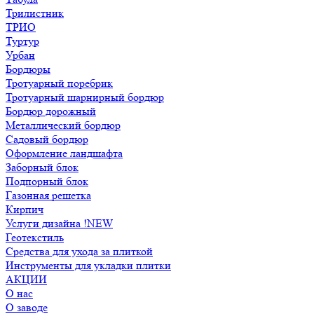
Трилистник
ТРИО
Туртур
Урбан
Бордюры
Тротуарный поребрик
Тротуарный шарнирный бордюр
Бордюр дорожный
Металлический бордюр
Садовый бордюр
Оформление ландшафта
Заборный блок
Подпорный блок
Газонная решетка
Кирпич
Услуги дизайна !NEW
Геотекстиль
Средства для ухода за плиткой
Инструменты для укладки плитки
АКЦИИ
О нас
О заводе