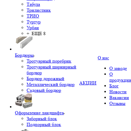
Табула
Трилистник
ТРИО
Туртур
Урбан
+ ЕЩЕ 8
Бордюры
О нас
Тротуарный поребрик
Тротуарный шарнирный
О заводе
бордюр
О
Бордюр дорожный
продукци
АКЦИИ
Металлический бордюр
Блог
Садовый бордюр
Новости
Вакансии
Отзывы
Оформление ландшафта
Заборный блок
Подпорный блок