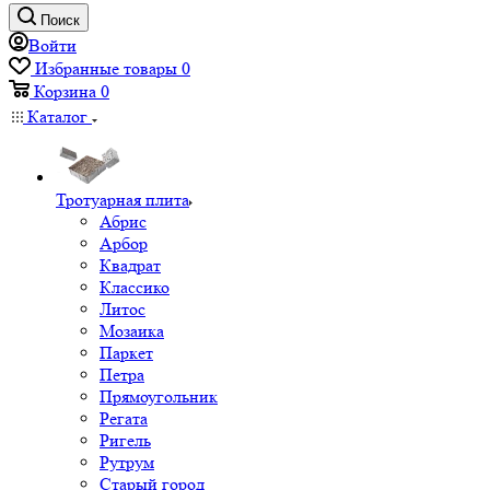
Поиск
Войти
Избранные товары
0
Корзина
0
Каталог
Тротуарная плита
Абрис
Арбор
Квадрат
Классико
Литос
Мозаика
Паркет
Петра
Прямоугольник
Регата
Ригель
Рутрум
Старый город