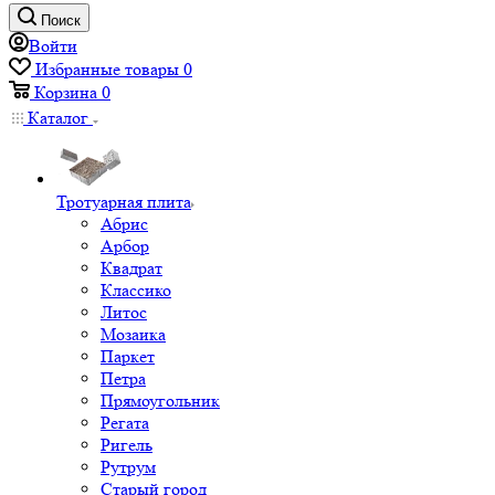
Поиск
Войти
Избранные товары
0
Корзина
0
Каталог
Тротуарная плита
Абрис
Арбор
Квадрат
Классико
Литос
Мозаика
Паркет
Петра
Прямоугольник
Регата
Ригель
Рутрум
Старый город