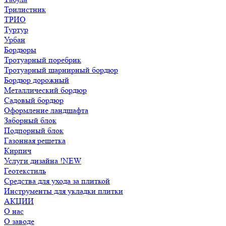
Трилистник
ТРИО
Туртур
Урбан
Бордюры
Тротуарный поребрик
Тротуарный шарнирный бордюр
Бордюр дорожный
Металлический бордюр
Садовый бордюр
Оформление ландшафта
Заборный блок
Подпорный блок
Газонная решетка
Кирпич
Услуги дизайна !NEW
Геотекстиль
Средства для ухода за плиткой
Инструменты для укладки плитки
АКЦИИ
О нас
О заводе