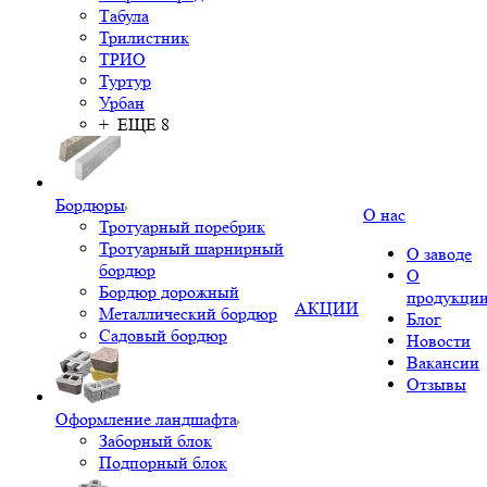
Табула
Трилистник
ТРИО
Туртур
Урбан
+ ЕЩЕ 8
Бордюры
О нас
Тротуарный поребрик
Тротуарный шарнирный
О заводе
бордюр
О
Бордюр дорожный
продукци
АКЦИИ
Металлический бордюр
Блог
Садовый бордюр
Новости
Вакансии
Отзывы
Оформление ландшафта
Заборный блок
Подпорный блок