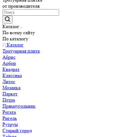
от производителя
Каталог
По всему сайту
По каталогу
Каталог
Тротуарная плита
Абрис
Арбор
Квадрат
Классико
Литос
Мозаика
Паркет
Петра
Прямоугольник
Регата
Ригель
Рутрум
Старый город
Табула