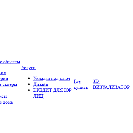
е объекты
Услуги
кие
ории
Укладка под ключ
Где
3D-
и скверы
Дизайн
купить
ВИЗУАЛИЗАТОР
КРЕДИТ ДЛЯ ЮР
ксы
ЛИЦ
е дома