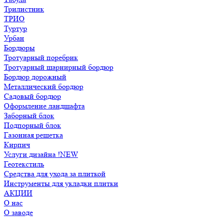
Трилистник
ТРИО
Туртур
Урбан
Бордюры
Тротуарный поребрик
Тротуарный шарнирный бордюр
Бордюр дорожный
Металлический бордюр
Садовый бордюр
Оформление ландшафта
Заборный блок
Подпорный блок
Газонная решетка
Кирпич
Услуги дизайна !NEW
Геотекстиль
Средства для ухода за плиткой
Инструменты для укладки плитки
АКЦИИ
О нас
О заводе