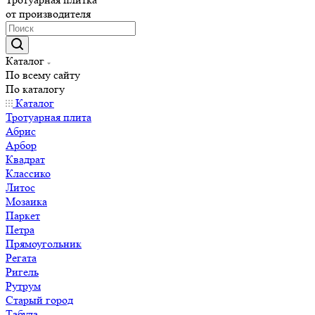
от производителя
Каталог
По всему сайту
По каталогу
Каталог
Тротуарная плита
Абрис
Арбор
Квадрат
Классико
Литос
Мозаика
Паркет
Петра
Прямоугольник
Регата
Ригель
Рутрум
Старый город
Табула