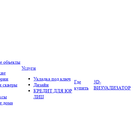
е объекты
Услуги
кие
ории
Укладка под ключ
Где
3D-
и скверы
Дизайн
купить
ВИЗУАЛИЗАТОР
КРЕДИТ ДЛЯ ЮР
ксы
ЛИЦ
е дома