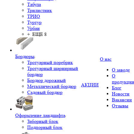
Табула
Трилистник
ТРИО
Туртур
Урбан
+ ЕЩЕ 8
Бордюры
О нас
Тротуарный поребрик
Тротуарный шарнирный
О заводе
бордюр
О
Бордюр дорожный
продукци
АКЦИИ
Металлический бордюр
Блог
Садовый бордюр
Новости
Вакансии
Отзывы
Оформление ландшафта
Заборный блок
Подпорный блок