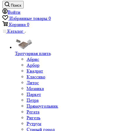
Поиск
Войти
Избранные товары
0
Корзина
0
Каталог
Тротуарная плита
Абрис
Арбор
Квадрат
Классико
Литос
Мозаика
Паркет
Петра
Прямоугольник
Регата
Ригель
Рутрум
Старый город