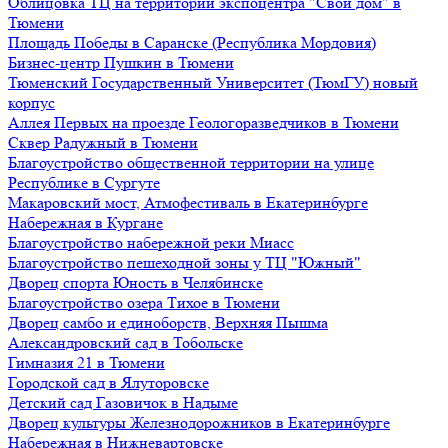
Облицовка ТЦ на территории экспоцентра "Свой дом" в
Тюмени
Площадь Победы в Саранске (Республика Мордовия)
Бизнес-центр Пушкин в Тюмени
Тюменский Государственный Университет (ТюмГУ) новый
корпус
Аллея Первых на проезде Геологоразведчиков в Тюмени
Сквер Радужный в Тюмени
Благоустройство общественной территории на улице
Республике в Сургуте
Макаровский мост, Атмофестиваль в Екатеринбурге
Набережная в Кургане
Благоустройство набережной реки Миасс
Благоустройство пешеходной зоны у ТЦ "Южный"
Дворец спорта Юность в Челябинске
Благоустройство озера Тихое в Тюмени
Дворец самбо и единоборств, Верхняя Пышма
Александровский сад в Тобольске
Гимназия 21 в Тюмени
Городской сад в Ялуторовске
Детский сад Газовичок в Надыме
Дворец культуры Железнодорожников в Екатеринбурге
Набережная в Нижневартовске