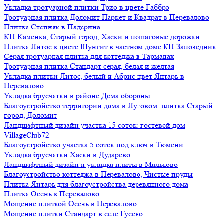
Укладка тротуарной плитки Трио в цвете Габбро
Тротуарная плитка Доломит Паркет и Квадрат в Перевалово
Плитка Степняк в Падерина
КП Каменка, Старый город, Хаски и пошаговые дорожки
Плитка Литос в цвете Шунгит в частном доме КП Заповедник
Серая тротуарная плитка для коттеджа в Тарманах
Тротуарная плитка Стандарт серая, белая и желтая
Укладка плитки Литос, белый и Абрис цвет Янтарь в
Перевалово
Укладка брусчатки в районе Дома обороны
Благоустройство территории дома в Луговом: плитка Старый
город, Доломит
Ландшафтный дизайн участка 15 соток: гостевой дом
VillageClub72
Благоустройство участка 5 соток под ключ в Тюмени
Укладка брусчатки Хаски в Дударево
Ландшафтный дизайн и укладка плиты в Мальково
Благоустройство коттеджа в Перевалово, Чистые пруды
Плитка Янтарь для благоустройства деревянного дома
Плитка Осень в Перевалово
Мощение плиткой Осень в Перевалово
Мощение плитки Стандарт в селе Гусево