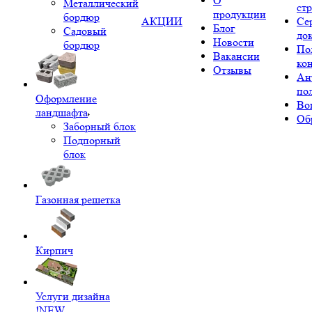
О
Металлический
ст
продукции
бордюр
АКЦИИ
Се
Блог
Садовый
до
Новости
бордюр
По
Вакансии
ко
Отзывы
Ан
по
Оформление
Во
ландшафта
Об
Заборный блок
Подпорный
блок
Газонная решетка
Кирпич
Услуги дизайна
!NEW