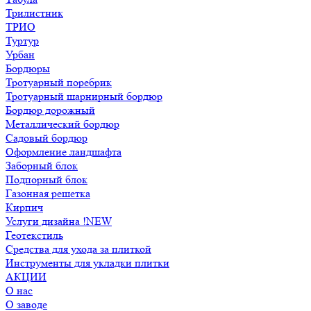
Трилистник
ТРИО
Туртур
Урбан
Бордюры
Тротуарный поребрик
Тротуарный шарнирный бордюр
Бордюр дорожный
Металлический бордюр
Садовый бордюр
Оформление ландшафта
Заборный блок
Подпорный блок
Газонная решетка
Кирпич
Услуги дизайна !NEW
Геотекстиль
Средства для ухода за плиткой
Инструменты для укладки плитки
АКЦИИ
О нас
О заводе