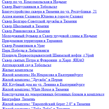
Сквер по ул. Комсомольская в Надыме
Сквер Выпускников в Тобольске
Благоустройство сквера в Тюмени по ул. Республики, 21
Аллея имени Салавата Юлаева в городе Салават
Сквер Болгаро-Советской дружбы в Тюмени
Сквер Школьный в Тюмени
Сквер Равновесия в Тюмени
Молодежный бульвар и Сквер трудовой славы в Надыме
Придомовая территория в Тарманах
Сквер Романтиков в Урае
Парк Победы в Лабытнанги
Площадь Первооткрывателей Шаимской нефти, г.Урай
Сквер святых Петра и Февронии, п.Харп, ЯНАО
Аптекарский сад в Тобольске
Жилые комплексы
Жилой комплекс На Некрасова в Екатеринбурге
Жилой комплекс "Дружба" в Перми
ЖК Клубный дом на ул. Ленина в Екатеринбурге
Жилой комплекс White House в Тюмени
Конструкции из декоративных бетонных блоков в комплексе
Биография, Тюмень
Жилой комплекс "Европейский берег 2.0" в Тюмени
Жилой комплекс "Дабл-Дабл" в Тюмени