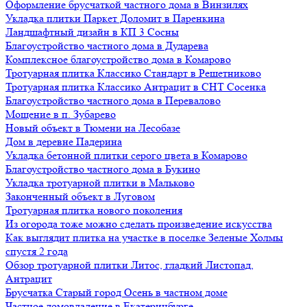
Оформление брусчаткой частного дома в Винзилях
Укладка плитки Паркет Доломит в Паренкина
Ландшафтный дизайн в КП 3 Сосны
Благоустройство частного дома в Дударева
Комплексное благоустройство дома в Комарово
Тротуарная плитка Классико Стандарт в Решетниково
Тротуарная плитка Классико Антрацит в СНТ Сосенка
Благоустройство частного дома в Перевалово
Мощение в п. Зубарево
Новый объект в Тюмени на Лесобазе
Дом в деревне Падерина
Укладка бетонной плитки серого цвета в Комарово
Благоустройство частного дома в Букино
Укладка тротуарной плитки в Мальково
Законченный объект в Луговом
Тротуарная плитка нового поколения
Из огорода тоже можно сделать произведение искусства
Как выглядит плитка на участке в поселке Зеленые Холмы
спустя 2 года
Обзор тротуарной плитки Литос, гладкий Листопад,
Антрацит
Брусчатка Старый город Осень в частном доме
Частное домовладение в Екатеринбурге