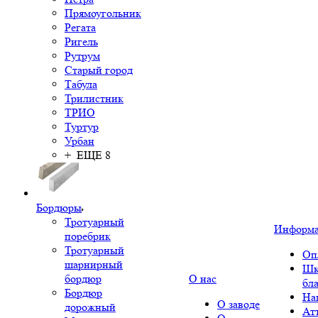
Прямоугольник
Регата
Ригель
Рутрум
Старый город
Табула
Трилистник
ТРИО
Туртур
Урбан
+ ЕЩЕ 8
Бордюры
Тротуарный
Информ
поребрик
Тротуарный
Оп
шарнирный
Шк
бордюр
О нас
бл
Бордюр
На
О заводе
дорожный
Ат