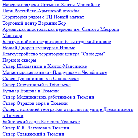
Набережная реки Иртыш в Ханты-Мансийске
Парк Российско-Армянской дружбы
Территория рядом с ТЦ Новый магнат
Торговый центр Верхний Бор
Армянская апостольская церковь им. Святого Месропа
Маштоца
Благоустройство территории базы отдыха Липовое
Нoвый Двoрeц культуры в Ишимe
Благоустройство территории центра "Свой дом"
Парки и скверы
Сквер Шахматный в Ханты-Мансийске
Монастырская заимка «Плодушка» в Челябинске
Сквер Турчаниновых в Соликамске
Сквер Спортивный в Тобольске
Бульвар Ершова в Тюмени
Сквер Медицинских работников в Тюмени
Сквер Отрядов мэра в Тюмени
Сквер с историей географов открыли по улице Дзержинского
в Тюмени
Байновский сад в Каменск-Уральске
Сквер К.Я. Лагунова в Тюмени
Сквер Славянский в Тюмени