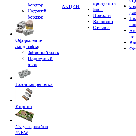
ст
продукции
бордюр
АКЦИИ
Се
Блог
Садовый
до
Новости
бордюр
По
Вакансии
ко
Отзывы
Ан
по
Оформление
Во
ландшафта
Об
Заборный блок
Подпорный
блок
Газонная решетка
Кирпич
Услуги дизайна
!NEW