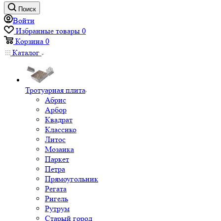
Поиск
Войти
Избранные товары
0
Корзина
0
Каталог
Тротуарная плита
Абрис
Арбор
Квадрат
Классико
Литос
Мозаика
Паркет
Петра
Прямоугольник
Регата
Ригель
Рутрум
Старый город