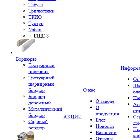
Табула
Трилистник
ТРИО
Туртур
Урбан
+ ЕЩЕ 8
Бордюры
Тротуарный
Информ
поребрик
Тротуарный
Оп
шарнирный
Шк
О нас
бордюр
бл
Бордюр
На
О заводе
дорожный
Ат
О
Металлический
ст
продукции
бордюр
АКЦИИ
Се
Блог
Садовый
до
Новости
бордюр
По
Вакансии
ко
Отзывы