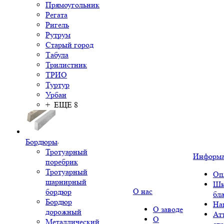
Прямоугольник
Регата
Ригель
Рутрум
Старый город
Табула
Трилистник
ТРИО
Туртур
Урбан
+ ЕЩЕ 8
Бордюры
Тротуарный
Информ
поребрик
Тротуарный
Оп
шарнирный
Шк
О нас
бордюр
бл
Бордюр
На
О заводе
дорожный
Ат
О
Металлический