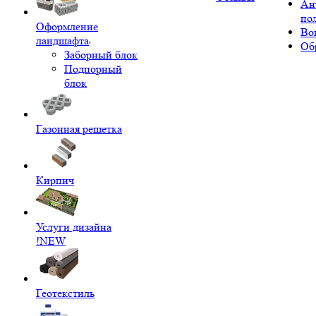
Ан
по
Оформление
Во
ландшафта
Об
Заборный блок
Подпорный
блок
Газонная решетка
Кирпич
Услуги дизайна
!NEW
Геотекстиль