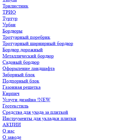
Трилистник
ТРИО
Туртур
Урбан
Бордюры
Тротуарный поребрик
Тротуарный шарнирный бордюр
Бордюр дорожный
Металлический бордюр
Садовый бордюр
Оформление ландшафта
Заборный блок
Подпорный блок
Газонная решетка
Кирпич
Услуги дизайна !NEW
Геотекстиль
Средства для ухода за плиткой
Инструменты для укладки плитки
АКЦИИ
О нас
О заводе