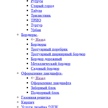
Рутрум
Старый город
Табула
Трилистник
ТРИО
Туртур
Урбан
Бордюры
Назад
Бордюры
Тротуарный поребрик
Тротуарный шарнирный бордюр
Бордюр дорожный
Металлический бордюр
Садовый бордюр
Оформление ландшафта
Назад
Оформление ландшафта
Заборный блок
Подпорный блок
Газонная решетка
Кирпич
Услуги дизайна !NEW