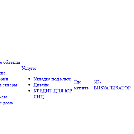
е объекты
Услуги
кие
ории
Укладка под ключ
Где
3D-
и скверы
Дизайн
купить
ВИЗУАЛИЗАТОР
КРЕДИТ ДЛЯ ЮР
ксы
ЛИЦ
е дома