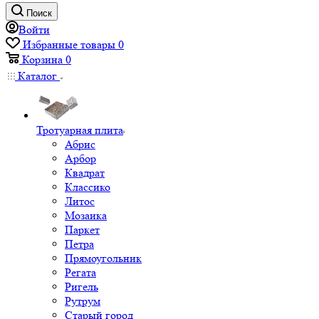
Поиск
Войти
Избранные товары
0
Корзина
0
Каталог
Тротуарная плита
Абрис
Арбор
Квадрат
Классико
Литос
Мозаика
Паркет
Петра
Прямоугольник
Регата
Ригель
Рутрум
Старый город