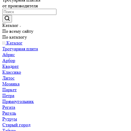
от производителя
Каталог
По всему сайту
По каталогу
Каталог
Тротуарная плита
Абрис
Арбор
Квадрат
Классико
Литос
Мозаика
Паркет
Петра
Прямоугольник
Регата
Ригель
Рутрум
Старый город
Табула