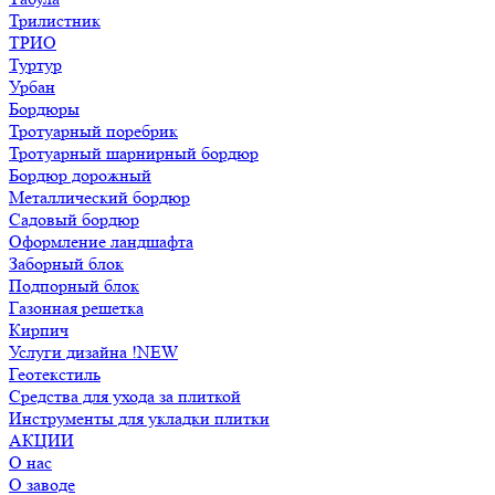
Трилистник
ТРИО
Туртур
Урбан
Бордюры
Тротуарный поребрик
Тротуарный шарнирный бордюр
Бордюр дорожный
Металлический бордюр
Садовый бордюр
Оформление ландшафта
Заборный блок
Подпорный блок
Газонная решетка
Кирпич
Услуги дизайна !NEW
Геотекстиль
Средства для ухода за плиткой
Инструменты для укладки плитки
АКЦИИ
О нас
О заводе