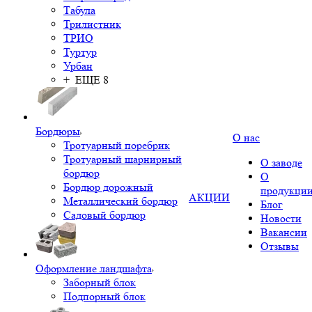
Табула
Трилистник
ТРИО
Туртур
Урбан
+ ЕЩЕ 8
Бордюры
О нас
Тротуарный поребрик
Тротуарный шарнирный
О заводе
бордюр
О
Бордюр дорожный
продукци
АКЦИИ
Металлический бордюр
Блог
Садовый бордюр
Новости
Вакансии
Отзывы
Оформление ландшафта
Заборный блок
Подпорный блок