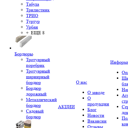
Табула
Трилистник
ТРИО
Туртур
Урбан
+ ЕЩЕ 8
Бордюры
Тротуарный
Информ
поребрик
Тротуарный
Оп
шарнирный
Шк
О нас
бордюр
бл
Бордюр
На
О заводе
дорожный
Ат
О
Металлический
ст
продукции
бордюр
АКЦИИ
Се
Блог
Садовый
до
Новости
бордюр
По
Вакансии
ко
Отзывы