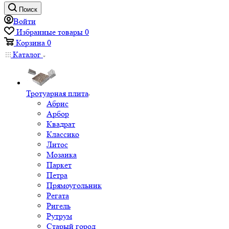
Поиск
Войти
Избранные товары
0
Корзина
0
Каталог
Тротуарная плита
Абрис
Арбор
Квадрат
Классико
Литос
Мозаика
Паркет
Петра
Прямоугольник
Регата
Ригель
Рутрум
Старый город