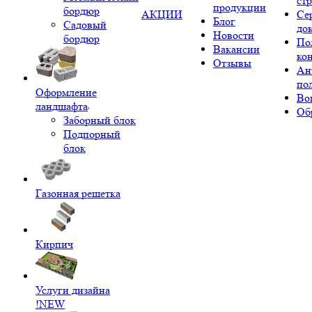
ст
продукции
бордюр
АКЦИИ
Се
Блог
Садовый
до
Новости
бордюр
По
Вакансии
ко
Отзывы
Ан
по
Оформление
Во
ландшафта
Об
Заборный блок
Подпорный
блок
Газонная решетка
Кирпич
Услуги дизайна
!NEW