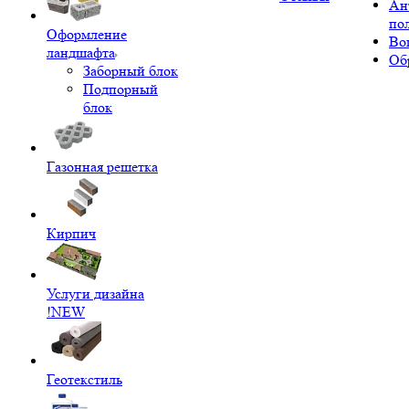
Ан
по
Оформление
Во
ландшафта
Об
Заборный блок
Подпорный
блок
Газонная решетка
Кирпич
Услуги дизайна
!NEW
Геотекстиль