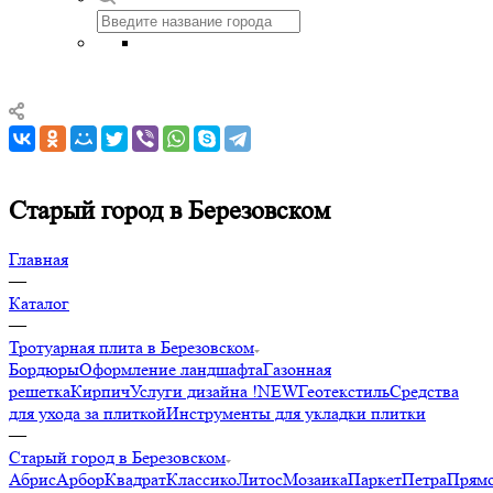
Старый город в Березовском
Главная
—
Каталог
—
Тротуарная плита в Березовском
Бордюры
Оформление ландшафта
Газонная
решетка
Кирпич
Услуги дизайна !NEW
Геотекстиль
Средства
для ухода за плиткой
Инструменты для укладки плитки
—
Старый город в Березовском
Абрис
Арбор
Квадрат
Классико
Литос
Мозаика
Паркет
Петра
Прямо