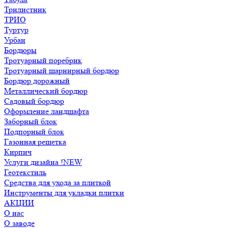
Трилистник
ТРИО
Туртур
Урбан
Бордюры
Тротуарный поребрик
Тротуарный шарнирный бордюр
Бордюр дорожный
Металлический бордюр
Садовый бордюр
Оформление ландшафта
Заборный блок
Подпорный блок
Газонная решетка
Кирпич
Услуги дизайна !NEW
Геотекстиль
Средства для ухода за плиткой
Инструменты для укладки плитки
АКЦИИ
О нас
О заводе