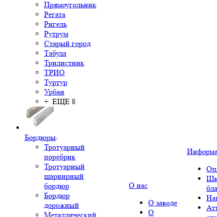
Прямоугольник
Регата
Ригель
Рутрум
Старый город
Табула
Трилистник
ТРИО
Туртур
Урбан
+ ЕЩЕ 8
Бордюры
Тротуарный
Информ
поребрик
Тротуарный
Оп
шарнирный
Шк
О нас
бордюр
бл
Бордюр
На
О заводе
дорожный
Ат
О
Металлический