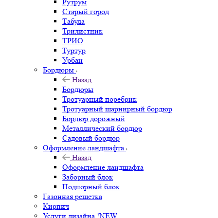
Рутрум
Старый город
Табула
Трилистник
ТРИО
Туртур
Урбан
Бордюры
Назад
Бордюры
Тротуарный поребрик
Тротуарный шарнирный бордюр
Бордюр дорожный
Металлический бордюр
Садовый бордюр
Оформление ландшафта
Назад
Оформление ландшафта
Заборный блок
Подпорный блок
Газонная решетка
Кирпич
Услуги дизайна !NEW